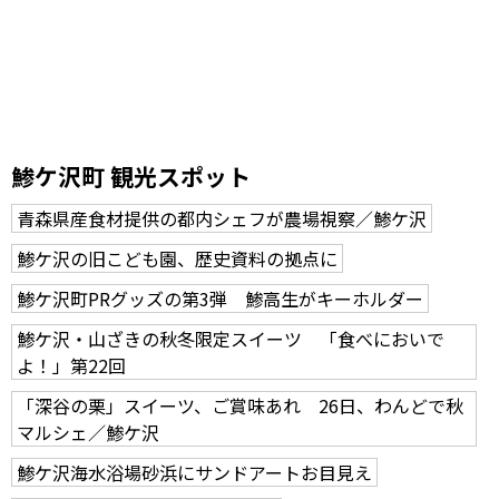
鯵ケ沢町 観光スポット
青森県産食材提供の都内シェフが農場視察／鯵ケ沢
鯵ケ沢の旧こども園、歴史資料の拠点に
鯵ケ沢町PRグッズの第3弾 鯵高生がキーホルダー
鯵ケ沢・山ざきの秋冬限定スイーツ 「食べにおいで
よ！」第22回
「深谷の栗」スイーツ、ご賞味あれ 26日、わんどで秋
マルシェ／鯵ケ沢
鯵ケ沢海水浴場砂浜にサンドアートお目見え