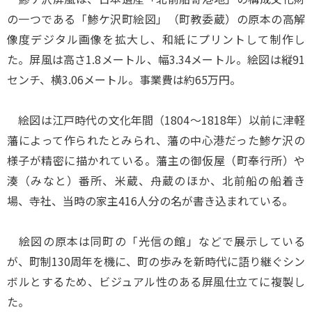
の一つである「鯵ケ沢町絵図」（町教委蔵）の原本の高解
像度デジタル画像を拡大し、和紙にプリントして制作し
た。屏風は高さ1.8メートル、幅3.34メートル。絵図は縦91
センチ、横3.06メートル。事業費は約65万円。
絵図は江戸時代の文化年間（1804～1818年）以前に津軽
藩によって作られたとみられ、藩の中心港だった鯵ケ沢の
様子が精密に描かれている。藩主の御仮屋（町奉行所）や
湊（みなと）番所、米蔵、舟蔵のほか、北前船の船着き
場、寺社、当時の家主416人分の名が書き込まれている。
絵図の原本は同町の「光信の館」などで展示している
が、町制130周年を機に、町の歩みを新時代に語り継ぐシン
ボルとするため、ビジュアル性のある屏風仕立てに複製し
た。