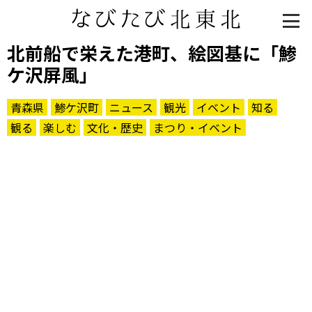
北前船で栄えた港町、絵図基に「鯵
ケ沢屏風」
青森県
鯵ケ沢町
ニュース
観光
イベント
知る
観る
楽しむ
文化・歴史
まつり・イベント
知る一覧
世界遺産
文化・歴史
パワースポット
ミステリー
観る一覧
桜
花
紅葉
楽しむ一覧
まつり・イベント
聖地
おみやげ・特産
道の駅・産直
鉄道
アウトドア・レジャー