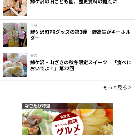
鯵ケ沢の旧こども園、歴史資料の拠点に
青森
鯵ケ沢町PRグッズの第3弾 鯵高生がキーホル
ダー
青森
鯵ケ沢・山ざきの秋冬限定スイーツ 「食べに
おいでよ！」第22回
もっと見る＞