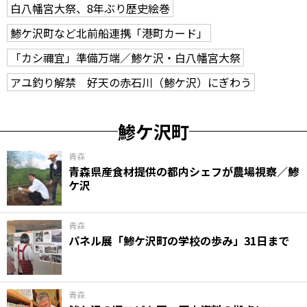
白八幡宮大祭、8年ぶり歴史絵巻
鯵ケ沢町など北前船連携「港町カード」
「カシ禰宜」準備万端／鯵ケ沢・白八幡宮大祭
アユ釣り解禁 好天の赤石川（鯵ケ沢）にぎわう
鯵ケ沢町
青森
青森県産食材提供の都内シェフが農場視察／鯵
ケ沢
青森
パネル展「鯵ケ沢町の学校の歩み」31日まで
青森