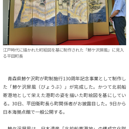
江戸時代に描かれた町絵図を基に制作された「鯵ケ沢屏風」に見入
る平田町長
青森県鯵ケ沢町が町制施行130周年記念事業として制作し
た「鯵ケ沢屏風（びょうぶ）」が完成した。かつて北前船
寄港地として栄えた港町の姿を描いた町絵図を基にしてい
る。30日、平田衛町長ら町関係者がお披露目した。9日から
日本海拠点館で一般公開する。
鯵ケ沢屏風は、日本遺産「北前船寄港地」の構成文化財