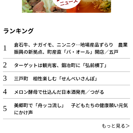
ランキング
倉石牛、ナガイモ、ニンニク…地場産品ずらり 農業
振興の新拠点、町産直「バ・オール」開店／五戸
ターゲットは観光客、鍛冶町に「弘前横丁」
三戸町 相性楽しむ「せんべいさんぽ」
メロン酵母で仕込んだ日本酒発売／つがる
美郷町で「舟ッコ流し」 子どもたちの健康願い元気
にかけ声
もっと見る＞