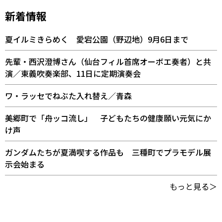
新着情報
夏イルミきらめく 愛宕公園（野辺地）9月6日まで
先輩・西沢澄博さん（仙台フィル首席オーボエ奏者）と共
演／東義吹奏楽部、11日に定期演奏会
ワ・ラッセでねぶた入れ替え／青森
美郷町で「舟ッコ流し」 子どもたちの健康願い元気にか
け声
ガンダムたちが夏満喫する作品も 三種町でプラモデル展
示会始まる
もっと見る＞