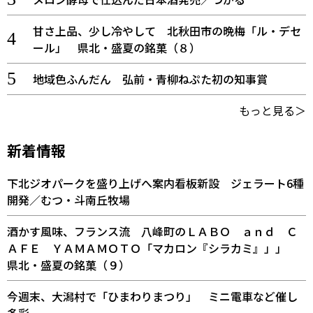
甘さ上品、少し冷やして 北秋田市の晩梅「ル・デセ
ール」 県北・盛夏の銘菓（８）
地域色ふんだん 弘前・青柳ねぷた初の知事賞
もっと見る＞
新着情報
下北ジオパークを盛り上げへ案内看板新設 ジェラート6種
開発／むつ・斗南丘牧場
酒かす風味、フランス流 八峰町のＬＡＢＯ ａｎｄ Ｃ
ＡＦＥ ＹＡＭＡＭＯＴＯ「マカロン『シラカミ』」」
県北・盛夏の銘菓（９）
今週末、大潟村で「ひまわりまつり」 ミニ電車など催し
多彩