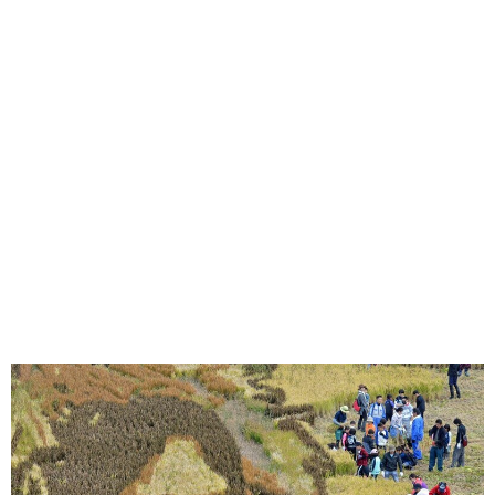
味わう一覧
麺類
ご当地グルメ
酒
スイーツ
癒す一覧
温泉
自然
宿泊
青森県
岩手県
秋田県