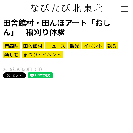
田舎館村・田んぼアート「おし
ん」 稲刈り体験
青森県
田舎館村
ニュース
観光
イベント
観る
楽しむ
まつり・イベント
2019年9月30日（月）
知る一覧
世界遺産
文化・歴史
パワースポット
ミステリー
観る一覧
桜
花
紅葉
楽しむ一覧
まつり・イベント
聖地
おみやげ・特産
道の駅・産直
鉄道
アウトドア・レジャー