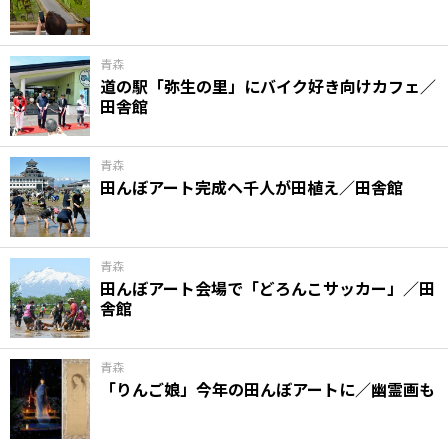
青森
道の駅「弥生の里」にバイク好き向けカフェ／
田舎館
青森
田んぼアート完成ヘ千人が田植え／田舎館
青森
田んぼアート会場で「どろんこサッカー」／田
舎館
青森
「りんご娘」今年の田んぼアートに／幽霊画も