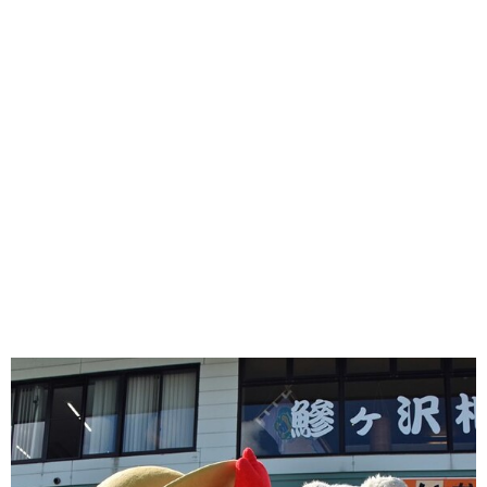
味わう一覧
麺類
ご当地グルメ
酒
スイーツ
癒す一覧
温泉
自然
宿泊
青森県
岩手県
秋田県