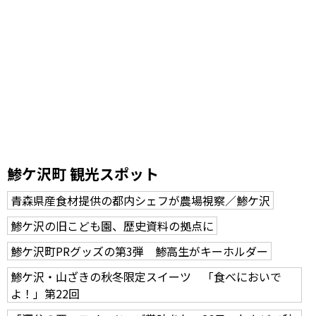
鯵ケ沢町 観光スポット
青森県産食材提供の都内シェフが農場視察／鯵ケ沢
鯵ケ沢の旧こども園、歴史資料の拠点に
鯵ケ沢町PRグッズの第3弾 鯵高生がキーホルダー
鯵ケ沢・山ざきの秋冬限定スイーツ 「食べにおいで
よ！」第22回