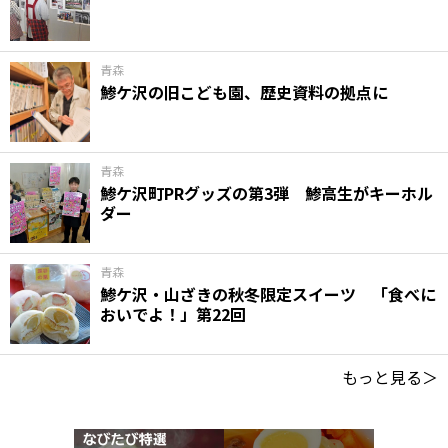
青森
鯵ケ沢の旧こども園、歴史資料の拠点に
青森
鯵ケ沢町PRグッズの第3弾 鯵高生がキーホル
ダー
青森
鯵ケ沢・山ざきの秋冬限定スイーツ 「食べに
おいでよ！」第22回
もっと見る＞