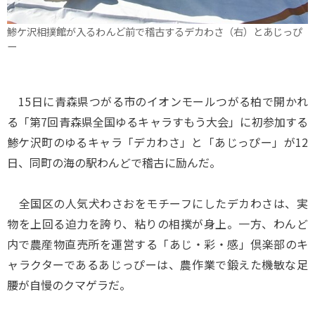
鯵ケ沢相撲館が入るわんど前で稽古するデカわさ（右）とあじっぴ
ー
15日に青森県つがる市のイオンモールつがる柏で開かれ
る「第7回青森県全国ゆるキャラすもう大会」に初参加する
鯵ケ沢町のゆるキャラ「デカわさ」と「あじっぴー」が12
日、同町の海の駅わんどで稽古に励んだ。
全国区の人気犬わさおをモチーフにしたデカわさは、実
物を上回る迫力を誇り、粘りの相撲が身上。一方、わんど
内で農産物直売所を運営する「あじ・彩・感」倶楽部のキ
ャラクターであるあじっぴーは、農作業で鍛えた機敏な足
腰が自慢のクマゲラだ。