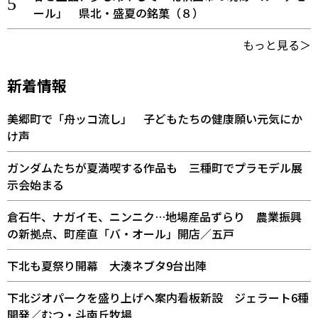
ール」 県北・盛夏の銘菓（８）
もっと見る＞
新着情報
美郷町で「舟ッコ流し」 子どもたちの健康願い元気にか
け声
ガンダムたちが夏満喫する作品も 三種町でプラモデル展
示会始まる
倉石牛、ナガイモ、ニンニク…地場産品ずらり 農業振興
の新拠点、町産直「バ・オール」開店／五戸
下北も夏祭り開幕 大湊ネブタ9台出陣
下北ジオパークを盛り上げへ案内看板新設 ジェラート6種
開発／むつ・斗南丘牧場