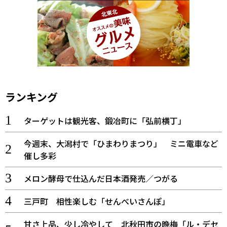
ランキング
ターゲットは観光客、鍛冶町に「弘前横丁」
今週末、大潟村で「ひまわりまつり」 ミニ電車など
催し多彩
メロン酵母で仕込んだ日本酒発売／つがる
三戸町 相性楽しむ「せんべいさんぽ」
甘さ上品、少し冷やして 北秋田市の晩梅「ル・デセ