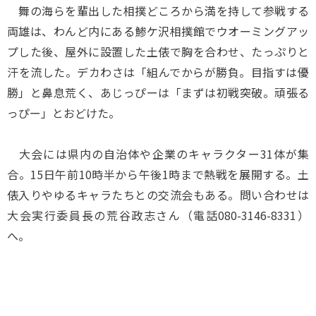
舞の海らを輩出した相撲どころから満を持して参戦する
両雄は、わんど内にある鯵ケ沢相撲館でウオーミングアッ
プした後、屋外に設置した土俵で胸を合わせ、たっぷりと
汗を流した。デカわさは「組んでからが勝負。目指すは優
勝」と鼻息荒く、あじっぴーは「まずは初戦突破。頑張る
っぴー」とおどけた。
大会には県内の自治体や企業のキャラクター31体が集
合。15日午前10時半から午後1時まで熱戦を展開する。土
俵入りやゆるキャラたちとの交流会もある。問い合わせは
大会実行委員長の荒谷政志さん（電話080-3146-8331）
へ。