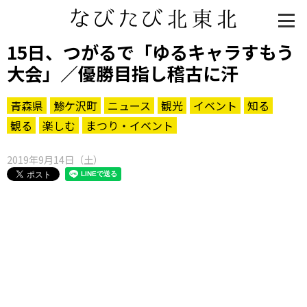
15日、つがるで「ゆるキャラすもう
大会」／優勝目指し稽古に汗
青森県
鯵ケ沢町
ニュース
観光
イベント
知る
観る
楽しむ
まつり・イベント
2019年9月14日（土）
知る一覧
世界遺産
文化・歴史
パワースポット
ミステリー
観る一覧
桜
花
紅葉
楽しむ一覧
まつり・イベント
聖地
おみやげ・特産
道の駅・産直
鉄道
アウトドア・レジャー