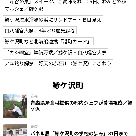
「深谷の栗」スイーツ、ご賞味あれ 26日、わんどで秋
マルシェ／鯵ケ沢
鯵ケ沢海水浴場砂浜にサンドアートお目見え
白八幡宮大祭、8年ぶり歴史絵巻
鯵ケ沢町など北前船連携「港町カード」
「カシ禰宜」準備万端／鯵ケ沢・白八幡宮大祭
アユ釣り解禁 好天の赤石川（鯵ケ沢）にぎわう
鯵ケ沢町
青森
青森県産食材提供の都内シェフが農場視察／鯵
ケ沢
青森
パネル展「鯵ケ沢町の学校の歩み」31日まで