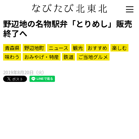
野辺地の名物駅弁「とりめし」販売
終了へ
青森県
野辺地町
ニュース
観光
おすすめ
楽しむ
味わう
おみやげ・特産
鉄道
ご当地グルメ
2019年8月20日（火）
知る一覧
世界遺産
文化・歴史
パワースポット
ミステリー
観る一覧
桜
花
紅葉
楽しむ一覧
まつり・イベント
聖地
おみやげ・特産
道の駅・産直
鉄道
アウトドア・レジャー