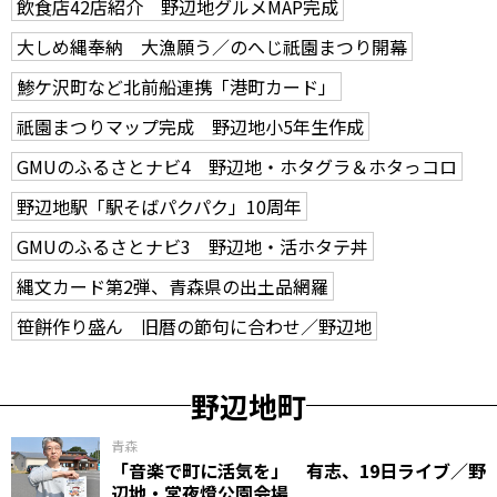
飲食店42店紹介 野辺地グルメMAP完成
大しめ縄奉納 大漁願う／のへじ祇園まつり開幕
鯵ケ沢町など北前船連携「港町カード」
祇園まつりマップ完成 野辺地小5年生作成
GMUのふるさとナビ4 野辺地・ホタグラ＆ホタっコロ
野辺地駅「駅そばパクパク」10周年
GMUのふるさとナビ3 野辺地・活ホタテ丼
縄文カード第2弾、青森県の出土品網羅
笹餅作り盛ん 旧暦の節句に合わせ／野辺地
野辺地町
青森
「音楽で町に活気を」 有志、19日ライブ／野
辺地・常夜燈公園会場