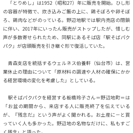
「とりめし」は1952（昭和27）年に販売を開始。ひし形
の容器が特徴で、炊き込みご飯の上に、鶏そぼろや卵そぼ
ろ、鶏肉などがのっている。野辺地駅では駅内売店の閉鎖
に伴い、2017年にいったん販売がストップしたが、惜しむ
声が多数寄せられたため、同駅にあるそば店「駅そばパク
パク」が店頭販売を引き継ぐ形で復活していた。
青森支店を統括するウェルネス伯養軒（仙台市）は、営
業休止の理由について「原材料の調達や人材の確保にかか
る経営環境の変化を考慮した」としている。
駅そばパクパクを経営する板橋玲子さん＝野辺地町＝は
「お盆の期間から、来店する人に販売終了を伝えている
が、『残念だ』という声がよく聞かれる。お土産に－と買
っていく人も多かった。野辺地の名物なだけに、私もすご
く残念」と語った。