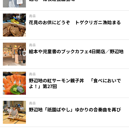
青森
花見のお供にどうぞ トゲクリガニ漁始まる
青森
絵本や児童書のブックカフェ4日開店／野辺地
青森
野辺地の紅サーモン親子丼 「食べにおいで
よ！」第27回
青森
野辺地「祇園ばやし」ゆかりの合奏曲を再び