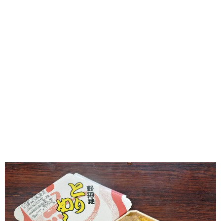
味わう一覧
麺類
ご当地グルメ
酒
スイーツ
癒す一覧
温泉
自然
宿泊
青森県
岩手県
秋田県