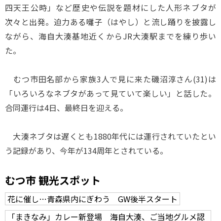
四天王公時」など歴史や伝説を題材にした人形ネブタが
次々と出発。迫力ある囃子（はやし）と流し踊りを披露し
ながら、海自大湊基地近くからJR大湊駅までを練り歩い
た。
むつ市田名部から家族3人で見に来た磯沼淳さん(31)は
「いろいろなネブタがあって見ていて楽しい」と話した。
合同運行は4日、最終日を迎える。
大湊ネブタは遅くとも1880年代には運行されていたとい
う記録があり、今年が134周年とされている。
むつ市 観光スポット
花に催し…青森県内にぎわう GW後半スタート
「まきなみ」カレー新登場 海自大湊、ご当地グルメ認