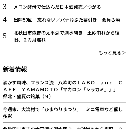
メロン酵母で仕込んだ日本酒発売／つがる
出陣50回 忘れない／パナねぶた幕引き 会員ら涙
北秋田市森吉の太平湖で湖水開き 土砂崩れから復
旧、２カ月遅れ
もっと見る＞
新着情報
酒かす風味、フランス流 八峰町のＬＡＢＯ ａｎｄ Ｃ
ＡＦＥ ＹＡＭＡＭＯＴＯ「マカロン『シラカミ』」」
県北・盛夏の銘菓（９）
今週末、大潟村で「ひまわりまつり」 ミニ電車など催し
多彩