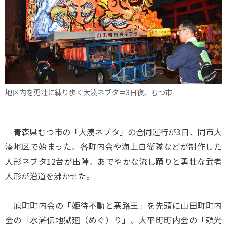
地区内を勇壮に練り歩く大湊ネブタ＝3日夜、むつ市
青森県むつ市の「大湊ネブタ」の合同運行が3日、同市大
湊地区で始まった。各町内会や海上自衛隊などが制作した
人形ネブタ12台が出陣。あでやかな流し踊りと勇壮な武者
人形が沿道を沸かせた。
旭町町内会の「姫待不動と悪路王」を先頭に山田町町内
会の「水滸伝地獄廻（めぐ）り」、大平町町内会の「頼光