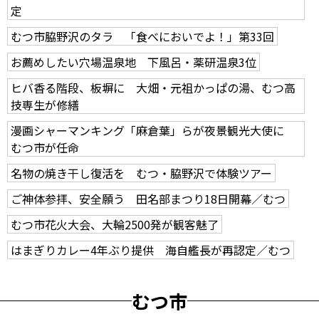
定
むつ市脇野沢のタラ 「食べにおいでよ！」第33回
お薦めしたい穴場温泉地 下風呂・薬研温泉3位
ヒバ香る階段、板塀に 大畑・元祖かっぱの湯、むつ高
技専生が修繕
漫画シャーマンキング「麻倉葉」らが夜景観光大使に
むつ市が任命
名物の焼き干し復活を むつ・脇野沢で体験ツアー
ご神体参拝、安全願う 田名部まつり18日開幕／むつ
むつ市花火大会、大輪2500発が観客魅了
はまぎりカレー4年ぶり提供 海自艦長が再認定／むつ
むつ市