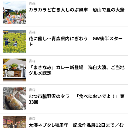
青森
カラカラと亡き人しのぶ風車 恐山で夏の大祭
青森
花に催し…青森県内にぎわう GW後半スター
ト
青森
「まきなみ」カレー新登場 海自大湊、ご当地
グルメ認定
青森
むつ市脇野沢のタラ 「食べにおいでよ！」第
33回
青森
大湊ネブタ140周年 記念作品展12日まで／む