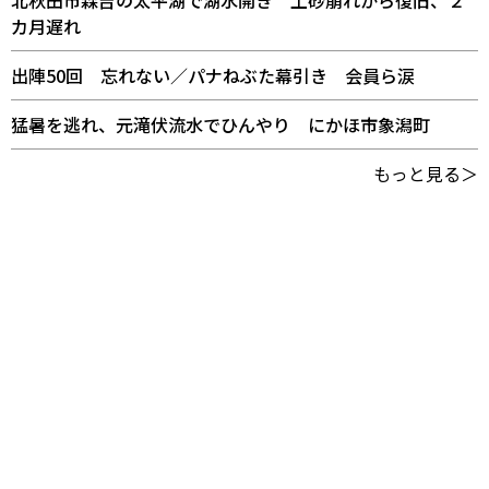
北秋田市森吉の太平湖で湖水開き 土砂崩れから復旧、２
カ月遅れ
出陣50回 忘れない／パナねぶた幕引き 会員ら涙
猛暑を逃れ、元滝伏流水でひんやり にかほ市象潟町
もっと見る＞