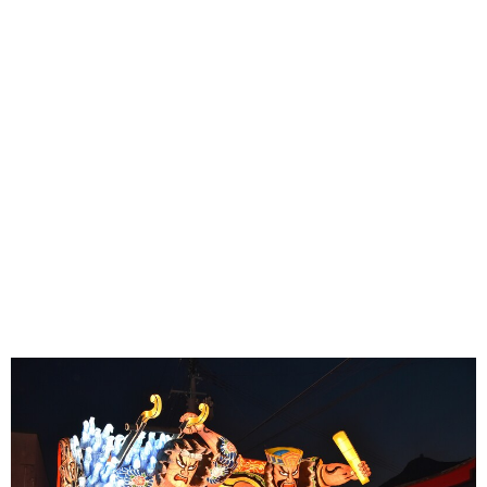
味わう一覧
麺類
ご当地グルメ
酒
スイーツ
癒す一覧
温泉
自然
宿泊
青森県
岩手県
秋田県