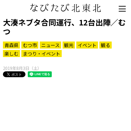
大湊ネブタ合同運行、12台出陣／む
つ
青森県
むつ市
ニュース
観光
イベント
観る
楽しむ
まつり・イベント
2019年8月3日（土）
知る一覧
世界遺産
文化・歴史
パワースポット
ミステリー
観る一覧
桜
花
紅葉
楽しむ一覧
まつり・イベント
聖地
おみやげ・特産
道の駅・産直
鉄道
アウトドア・レジャー