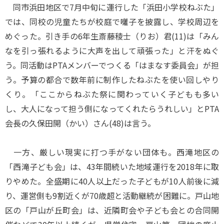
同市浜田地区で7月中旬に運行した「浜田小学校ねぶた」
では、同校の児童たちが校庭で囃子を披露し、学校周辺を
めぐった。引き手の6年生斎藤稜士（りお）君(11)は「みん
なを引っ張れるように大声を出して頑張った」と汗をぬぐ
う。同活動はPTAメンバーでつくる「はまなす委員会」が担
う。予算の都合で数年前に制作したねぶたを使い回しやり
くり。「ここからねぶた祭に関わっていく子どもも多い
し、大人になって担う側になってくれたらうれしい」とPTA
会長の久保田開（かい）さん(48)は言う。
一方、厳しい現実に打つ手がない団体も。西滝地区の
「西滝子ども会」は、43年間続いた地域運行を2018年に取
りやめた。全盛期に40人以上だった子どもが10人前後に減
り、運営側も9割近くが70歳超と活動継続が困難に。戸山地
区の「戸山が丘町会」は、近隣町会や子ども会との合同開