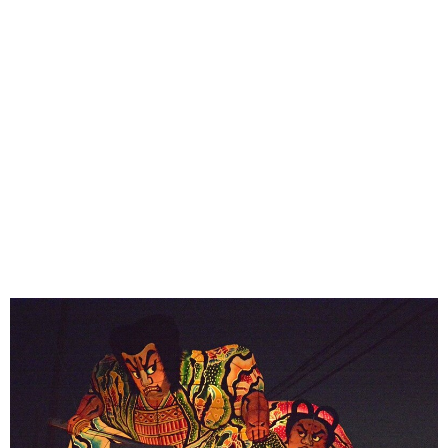
味わう一覧
麺類
ご当地グルメ
酒
スイーツ
癒す一覧
温泉
自然
宿泊
青森県
岩手県
秋田県