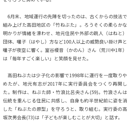
6月末、地域運行の先陣を切ったのは、古くからの技法で
組み上げた高田地区の「竹ねぶた」。ろうそくの柔らかな
明かりが情緒を漂わせ、地元住民や外部の跳人（はねと）
団体、囃子（はやし）方など100人以上の威勢良い掛け声と
囃子が夜空に響く。室谷榎音（かのん）さん（荒川中1年）
は「毎年すごく楽しい」と笑顔を見せた。
高田ねぶたは少子化の影響で1998年に運行を一度取りや
めたが、地元有志が2017年に実行委員会をつくり再開し
た。制作は、ねぶた師・竹浪比呂央さん(59)。竹浪さんは
伝統を重んじる住民に共感し、自身も約半世紀前に姿を消
した「ねぶたの原型」を守ろうと、取り組む。実行委の高
坂次男会長(73)は「子どもが楽しむことが大切」と話す。