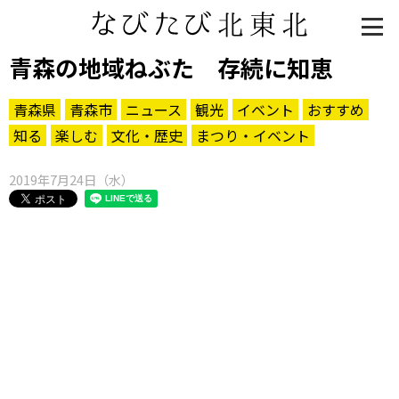
青森の地域ねぶた 存続に知恵
青森県
青森市
ニュース
観光
イベント
おすすめ
知る
楽しむ
文化・歴史
まつり・イベント
2019年7月24日（水）
知る一覧
世界遺産
文化・歴史
パワースポット
ミステリー
観る一覧
桜
花
紅葉
楽しむ一覧
まつり・イベント
聖地
おみやげ・特産
道の駅・産直
鉄道
アウトドア・レジャー