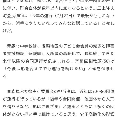
催などで30年以上続くが、県営住宅・戸山第一団地の廃止
に伴い、町会自体が数年以内に無くなるという。三上隆夫
町会長(60)は「今年の運行（7月27日）で最後かもしれない
から、派手にやりたいねってみんなと話している」と寂し
げだ。
青森北中学校は、後潟地区の子ども会会員の減少と障害
者支援施設「徳誠園」入所者の高齢化で、長年続けてきた
来年以降の合同運行が危ぶまれる。斉藤直樹教頭(50)は
「今後は形を変えてでも運行を続けたい」と頭を悩ませ
る。
青森ねぶた祭実行委員会の担当者は、近年は70～80団体
が運行を行っているが「隔年や合同開催、他団体から人形
を借りるなど、形はさまざま」と語るとともに「多くの団
体が少ない担い手で続けていると思う。少子高齢化の影響