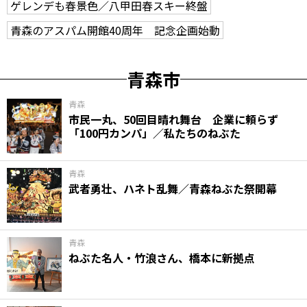
ゲレンデも春景色／八甲田春スキー終盤
青森のアスパム開館40周年 記念企画始動
青森市
青森
市民一丸、50回目晴れ舞台 企業に頼らず
「100円カンパ」／私たちのねぶた
青森
武者勇壮、ハネト乱舞／青森ねぶた祭開幕
青森
ねぶた名人・竹浪さん、橋本に新拠点