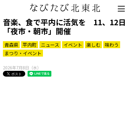
音楽、食で平内に活気を 11、12日
「夜市・朝市」開催
青森県
平内町
ニュース
イベント
楽しむ
味わう
まつり・イベント
2026年7月8日（水）
知る一覧
世界遺産
文化・歴史
パワースポット
ミステリー
観る一覧
桜
花
紅葉
楽しむ一覧
まつり・イベント
聖地
おみやげ・特産
道の駅・産直
鉄道
アウトドア・レジャー