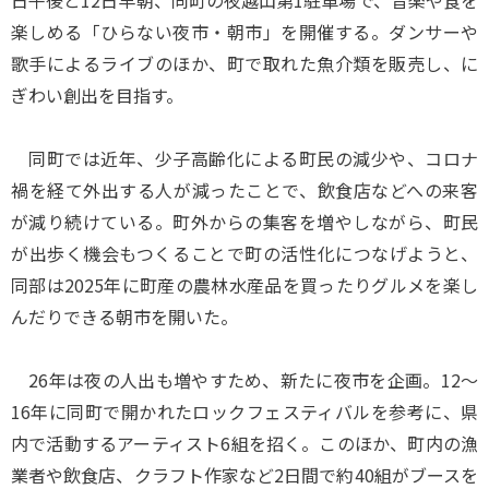
日午後と12日早朝、同町の夜越山第1駐車場で、音楽や食を
楽しめる「ひらない夜市・朝市」を開催する。ダンサーや
歌手によるライブのほか、町で取れた魚介類を販売し、に
ぎわい創出を目指す。
同町では近年、少子高齢化による町民の減少や、コロナ
禍を経て外出する人が減ったことで、飲食店などへの来客
が減り続けている。町外からの集客を増やしながら、町民
が出歩く機会もつくることで町の活性化につなげようと、
同部は2025年に町産の農林水産品を買ったりグルメを楽し
んだりできる朝市を開いた。
26年は夜の人出も増やすため、新たに夜市を企画。12～
16年に同町で開かれたロックフェスティバルを参考に、県
内で活動するアーティスト6組を招く。このほか、町内の漁
業者や飲食店、クラフト作家など2日間で約40組がブースを