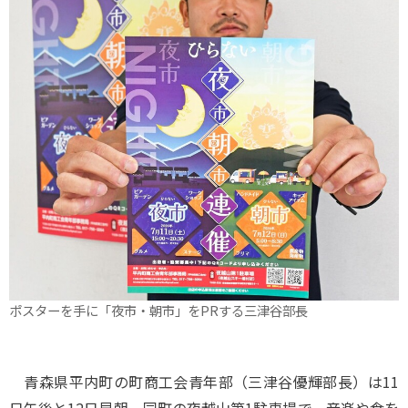
ポスターを手に「夜市・朝市」をPRする三津谷部長
青森県平内町の町商工会青年部（三津谷優輝部長）は11