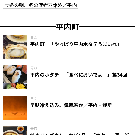
立冬の朝、冬の使者羽休め／平内
平内町
青森
平内町 「やっぱり平内ホタテうまいべ」
青森
平内のホタテ 「食べにおいでよ！」第34回
青森
早朝冷え込み、気嵐厳か／平内・浅所
青森