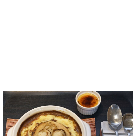
味わう一覧
麺類
ご当地グルメ
酒
スイーツ
癒す一覧
温泉
自然
宿泊
青森県
岩手県
秋田県