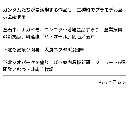
ガンダムたちが夏満喫する作品も 三種町でプラモデル展
示会始まる
倉石牛、ナガイモ、ニンニク…地場産品ずらり 農業振興
の新拠点、町産直「バ・オール」開店／五戸
下北も夏祭り開幕 大湊ネブタ9台出陣
下北ジオパークを盛り上げへ案内看板新設 ジェラート6種
開発／むつ・斗南丘牧場
もっと見る＞