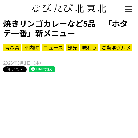
焼きリンゴカレーなど5品 「ホタ
テ一番」新メニュー
青森県
平内町
ニュース
観光
味わう
ご当地グルメ
2025年5月1日（木）
知る一覧
世界遺産
文化・歴史
パワースポット
ミステリー
観る一覧
桜
花
紅葉
楽しむ一覧
まつり・イベント
聖地
おみやげ・特産
道の駅・産直
鉄道
アウトドア・レジャー