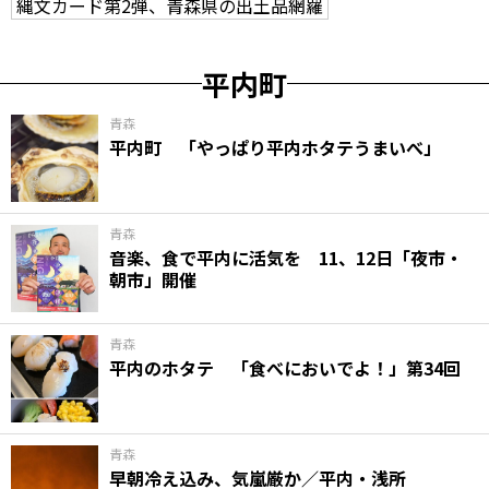
縄文カード第2弾、青森県の出土品網羅
平内町
青森
平内町 「やっぱり平内ホタテうまいべ」
青森
音楽、食で平内に活気を 11、12日「夜市・
朝市」開催
青森
平内のホタテ 「食べにおいでよ！」第34回
青森
早朝冷え込み、気嵐厳か／平内・浅所