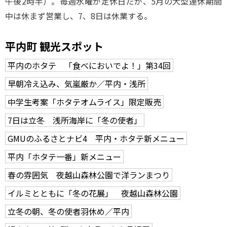
午後2時半）。毎週水曜が定休日だが、5月の大型連休期間
中は休まず営業し、7、8日は休業する。
平内町 観光スポット
平内のホタテ 「食べにおいでよ！」第34回
早朝冷え込み、気嵐厳か／平内・浅所
中学生考案「ホタテオムライス」限定販売
7日は立冬 浅所海岸に「冬の使者」
GMUのふるさとナビ4 平内・ホタテ新メニュー
平内「ホタテ一番」新メニュー
春の雰囲気 夜越山森林公園で洋ランまつり
イルミとともに「冬の花展」 夜越山森林公園
立冬の朝、冬の使者羽休め／平内