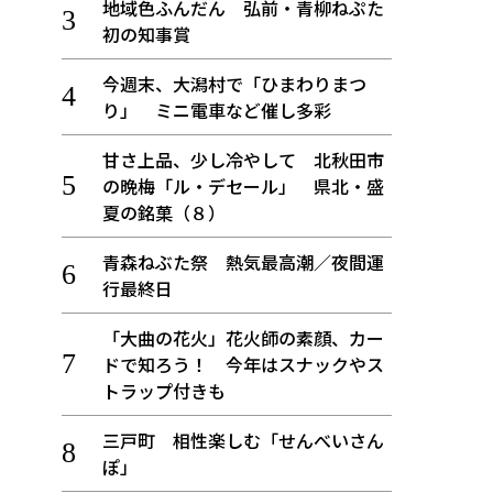
地域色ふんだん 弘前・青柳ねぷた
初の知事賞
今週末、大潟村で「ひまわりまつ
り」 ミニ電車など催し多彩
甘さ上品、少し冷やして 北秋田市
の晩梅「ル・デセール」 県北・盛
夏の銘菓（８）
青森ねぶた祭 熱気最高潮／夜間運
行最終日
「大曲の花火」花火師の素顔、カー
ドで知ろう！ 今年はスナックやス
トラップ付きも
三戸町 相性楽しむ「せんべいさん
ぽ」