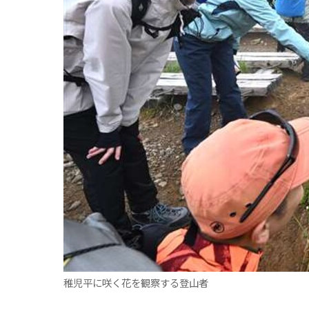
観る一覧
桜
花
紅葉
楽しむ一覧
まつり・イベント
聖地
おみやげ・特産
道の駅・産直
鉄道
アウトドア・レジャー
味わう一覧
麺類
ご当地グルメ
酒
スイーツ
癒す一覧
温泉
自然
宿泊
青森県
岩手県
秋田県
稚児平に咲く花を観察する登山者