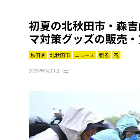
初夏の北秋田市・森吉
マ対策グッズの販売・
秋田県
北秋田市
ニュース
観る
花
2026年6月13日（土）
知る一覧
世界遺産
文化・歴史
パワースポット
ミステリー