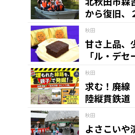
北秋田市森
から復旧、
秋田
甘さ上品、
「ル・デセ
秋田
求む！廃線
陸縦貫鉄道
秋田
よさこいや