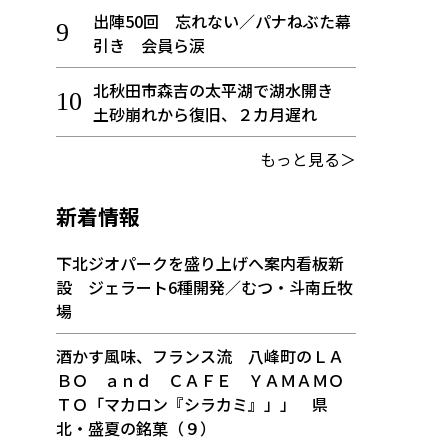
出陣50回 忘れない／パナねぶた幕
引き 会員ら涙
北秋田市森吉の太平湖で湖水開き
土砂崩れから復旧、２カ月遅れ
もっと見る＞
新着情報
下北ジオパークを盛り上げへ案内看板新
設 ジェラート6種開発／むつ・斗南丘牧
場
酒かす風味、フランス流 八峰町のＬＡ
ＢＯ ａｎｄ ＣＡＦＥ ＹＡＭＡＭＯ
ＴＯ「マカロン『シラカミ』」」 県
北・盛夏の銘菓（９）