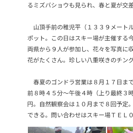
るミズバショウも見られ、春と夏が交
山頂手前の稚児平（１３３９メートル
ポット。この日はスキー場が主催する
両県から９人が参加し、花々を写真に
花がたくさん。珍しい八重咲きのチン
春夏のゴンドラ営業は８月１７日まで
前８時４５分～午後４時（上り最終３
円。自然観察会は１０月まで８回予定
できる。問い合わせはスキー場ＴＥＬ