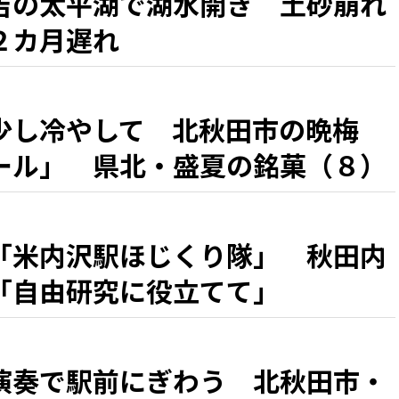
吉の太平湖で湖水開き 土砂崩れ
２カ月遅れ
少し冷やして 北秋田市の晩梅
ール」 県北・盛夏の銘菓（８）
「米内沢駅ほじくり隊」 秋田内
「自由研究に役立てて」
演奏で駅前にぎわう 北秋田市・