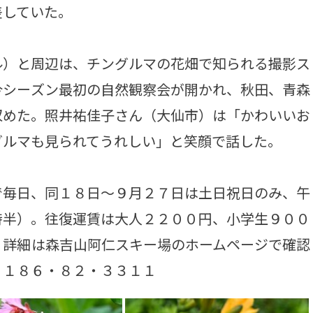
差していた。
）と周辺は、チングルマの花畑で知られる撮影ス
今シーズン最初の自然観察会が開かれ、秋田、青森
収めた。照井祐佳子さん（大仙市）は「かわいいお
グルマも見られてうれしい」と笑顔で話した。
毎日、同１８日～９月２７日は土日祝日のみ、午
時半）。往復運賃は大人２２００円、小学生９００
。詳細は森吉山阿仁スキー場のホームページで確認
０１８６・８２・３３１１