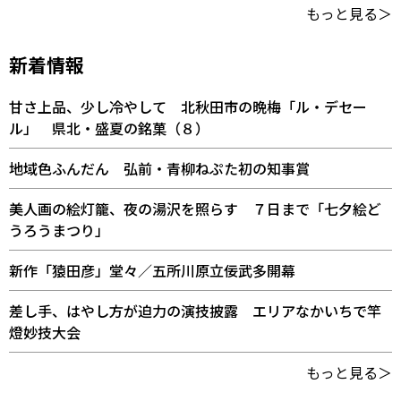
もっと見る＞
新着情報
甘さ上品、少し冷やして 北秋田市の晩梅「ル・デセー
ル」 県北・盛夏の銘菓（８）
地域色ふんだん 弘前・青柳ねぷた初の知事賞
美人画の絵灯籠、夜の湯沢を照らす ７日まで「七夕絵ど
うろうまつり」
新作「猿田彦」堂々／五所川原立佞武多開幕
差し手、はやし方が迫力の演技披露 エリアなかいちで竿
燈妙技大会
もっと見る＞