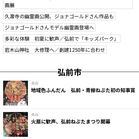
画展
久渡寺の幽霊画公開、ジョナゴールドさん作品も
ジョナゴールドさんモデル幽霊画登場へ
多彩な体験 初夏に歓声／弘前で「キッズパーク」
岩木山神社 大修理へ／創建1250年に合わせ
弘前市
青森
地域色ふんだん 弘前・青柳ねぷた初の知事賞
青森
火扇に歓声、弘前ねぷたまつり開幕