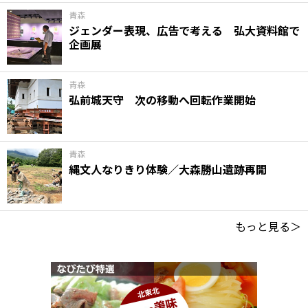
青森
ジェンダー表現、広告で考える 弘大資料館で
企画展
青森
弘前城天守 次の移動へ回転作業開始
青森
縄文人なりきり体験／大森勝山遺跡再開
もっと見る＞