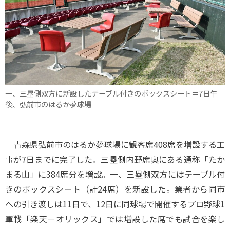
一、三塁側双方に新設したテーブル付きのボックスシート＝7日午
後、弘前市のはるか夢球場
青森県弘前市のはるか夢球場に観客席408席を増設する工
事が7日までに完了した。三塁側内野席奥にある通称「たか
まる山」に384席分を増設。一、三塁側双方にはテーブル付
きのボックスシート（計24席）を新設した。業者から同市
への引き渡しは11日で、12日に同球場で開催するプロ野球1
軍戦「楽天－オリックス」では増設した席でも試合を楽し