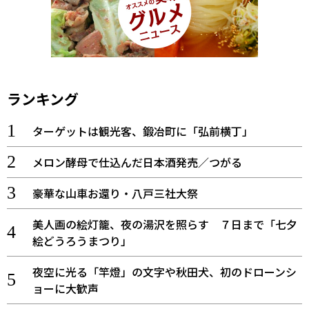
ランキング
ターゲットは観光客、鍛冶町に「弘前横丁」
メロン酵母で仕込んだ日本酒発売／つがる
豪華な山車お還り・八戸三社大祭
美人画の絵灯籠、夜の湯沢を照らす ７日まで「七夕
絵どうろうまつり」
夜空に光る「竿燈」の文字や秋田犬、初のドローンシ
ョーに大歓声