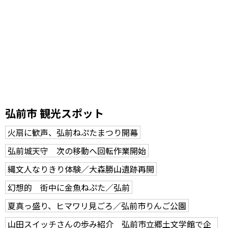
弘前市 観光スポット
火扇に歓声、弘前ねぷたまつり開幕
弘前城天守 次の移動へ回転作業開始
縄文人なりきり体験／大森勝山遺跡再開
幻想的 街中に金魚ねぷた／弘前
夏真っ盛り、ヒマワリ見ごろ／弘前市りんご公園
山田スイッチさんの歩み紹介 弘前市立郷土文学館で企