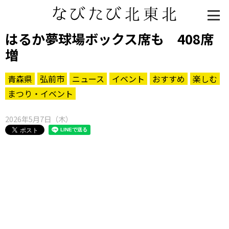
はるか夢球場ボックス席も 408席
増
青森県
弘前市
ニュース
イベント
おすすめ
楽しむ
まつり・イベント
2026年5月7日（木）
知る一覧
世界遺産
文化・歴史
パワースポット
ミステリー
観る一覧
桜
花
紅葉
楽しむ一覧
まつり・イベント
聖地
おみやげ・特産
道の駅・産直
鉄道
アウトドア・レジャー