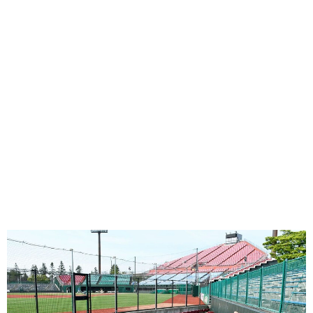
味わう一覧
麺類
ご当地グルメ
酒
スイーツ
癒す一覧
温泉
自然
宿泊
青森県
岩手県
秋田県