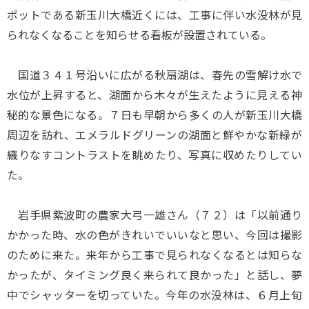
ポットである新玉川大橋近くには、工事に伴い水没林が見
られなくなることを知らせる看板が設置されている。
国道３４１号沿いに広がる秋扇湖は、春先の雪解け水で
水位が上昇すると、湖面から木々が生えたように見える神
秘的な景色になる。７日も早朝から多くの人が新玉川大橋
周辺を訪れ、エメラルドグリーンの湖面と鮮やかな新緑が
織りなすコントラストを眺めたり、写真に収めたりしてい
た。
岩手県紫波町の農家大弓一雄さん（７２）は「以前通り
かかった時、水の色がきれいでいいなと思い、今回は撮影
のために来た。来年から工事で見られなくなるとは知らな
かったが、タイミング良く来られて良かった」と話し、夢
中でシャッターを切っていた。今年の水没林は、６月上旬