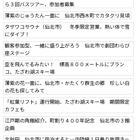
ら３回バスツアー、参加者募集
薄紫のじゅうたん一面に 仙北市西木町でカタクリ見頃
タザワコサウナ（仙北市） 冬季限定営業、熱い体で雪
にダイブ！
観客参加型、一緒に盛り上がろう 仙北市で劇団わらび
座ステージ
空を飛んでるみたい！ 標高８００メートルにブラン
コ、たざわ湖スキー場
薄紫の花一面に、仙北市・かたくり群生の郷 珍しい白
の花も探してみて
「紅葉リフト」運行開始、たざわ湖スキー場 期間限定
カフェも
江戸期の角館紹介、町割り４００年記念 仙北市の３館
企画
北秋田、仙北市に宿泊すると…内陸線１日乗り放題きっ