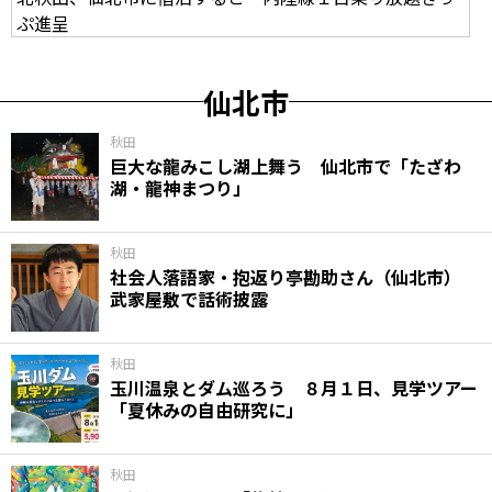
ぷ進呈
仙北市
秋田
巨大な龍みこし湖上舞う 仙北市で「たざわ
湖・龍神まつり」
秋田
社会人落語家・抱返り亭勘助さん（仙北市）
武家屋敷で話術披露
秋田
玉川温泉とダム巡ろう ８月１日、見学ツアー
「夏休みの自由研究に」
秋田