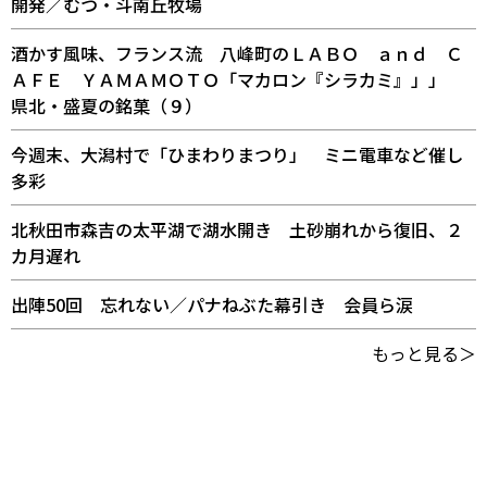
開発／むつ・斗南丘牧場
酒かす風味、フランス流 八峰町のＬＡＢＯ ａｎｄ Ｃ
ＡＦＥ ＹＡＭＡＭＯＴＯ「マカロン『シラカミ』」」
県北・盛夏の銘菓（９）
今週末、大潟村で「ひまわりまつり」 ミニ電車など催し
多彩
北秋田市森吉の太平湖で湖水開き 土砂崩れから復旧、２
カ月遅れ
出陣50回 忘れない／パナねぶた幕引き 会員ら涙
もっと見る＞