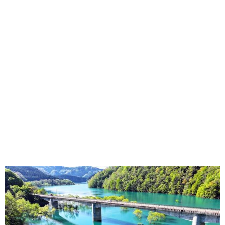
味わう一覧
麺類
ご当地グルメ
酒
スイーツ
癒す一覧
温泉
自然
宿泊
青森県
岩手県
秋田県