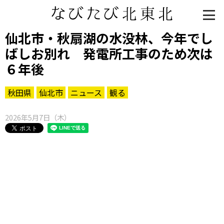
仙北市・秋扇湖の水没林、今年でし
ばしお別れ 発電所工事のため次は
６年後
秋田県
仙北市
ニュース
観る
2026年5月7日（木）
知る一覧
世界遺産
文化・歴史
パワースポット
ミステリー
観る一覧
桜
花
紅葉
楽しむ一覧
まつり・イベント
聖地
おみやげ・特産
道の駅・産直
鉄道
アウトドア・レジャー