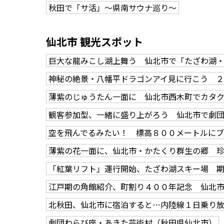
秋田で「サ活」～県南サウナ巡り～
仙北市 観光スポット
巨大な龍みこし湖上舞う 仙北市で「たざわ湖
神秘の絶景・八幡平ドラゴンアイ見に行こう ２
薄紫のじゅうたん一面に 仙北市西木町でカタ
観客参加型、一緒に盛り上がろう 仙北市で劇
空を飛んでるみたい！ 標高８００メートルに
薄紫の花一面に、仙北市・かたくり群生の郷 
「紅葉リフト」運行開始、たざわ湖スキー場 
江戸期の角館紹介、町割り４００年記念 仙北
北秋田、仙北市に宿泊すると…内陸線１日乗り
劇団わらび座・あきた芸術村（秋田県仙北市）