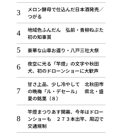
メロン酵母で仕込んだ日本酒発売／
つがる
地域色ふんだん 弘前・青柳ねぷた
初の知事賞
豪華な山車お還り・八戸三社大祭
夜空に光る「竿燈」の文字や秋田
犬、初のドローンショーに大歓声
甘さ上品、少し冷やして 北秋田市
の晩梅「ル・デセール」 県北・盛
夏の銘菓（８）
竿燈まつりあす開幕、今年はドロー
ンショーも ２７３本出竿、周辺で
交通規制