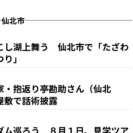
仙北市
こし湖上舞う 仙北市で「たざわ
つり」
家・抱返り亭勘助さん（仙北
屋敷で話術披露
ダム巡ろう ８月１日、見学ツア