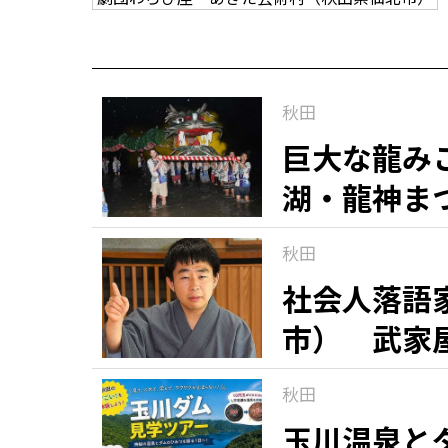
秋田
巨大な龍み
湖・龍神ま
秋田
社会人落語
市） 武家
秋田
玉川温泉と