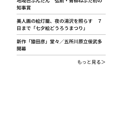
地域色ふんだん 弘前・青柳ねぷた初の
知事賞
美人画の絵灯籠、夜の湯沢を照らす ７
日まで「七夕絵どうろうまつり」
新作「猿田彦」堂々／五所川原立佞武多
開幕
もっと見る＞