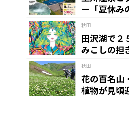
ー「夏休み
秋田
田沢湖で２
みこしの担
秋田
花の百名山
植物が見頃