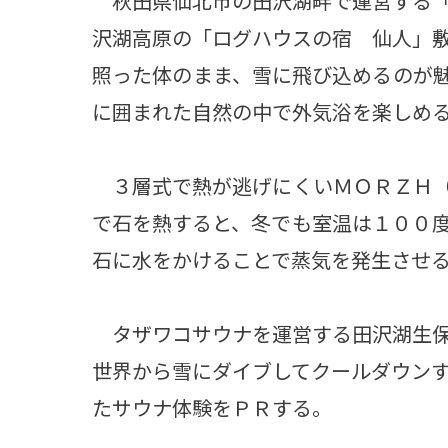
秋田県仙北市の田沢湖畔で運営する「
沢湖高原の「ログハウスの宿 仙人」
照った体のまま、雪に飛び込めるのが
に囲まれた自然の中で外気浴を楽しめ
３層式で熱が逃げにくいＭＯＲＺＨ（
で石を熱すると、冬でも室温は１００
石に水をかけることで蒸気を発生させ
タザワコサウナを運営する田沢湖生保
世界から雪にダイブしてクールダウン
たサウナ体験をＰＲする。