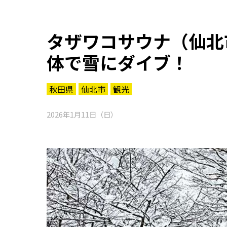
タザワコサウナ（仙北
体で雪にダイブ！
秋田県
仙北市
観光
2026年1月11日（日）
知る一覧
世界遺産
文化・歴史
パワースポット
ミステリー