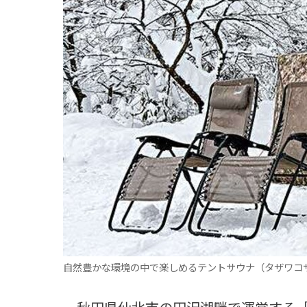
観る一覧
桜
花
紅葉
楽しむ一覧
まつり・イベント
聖地
おみやげ・特産
道の駅・産直
鉄道
アウトドア・レジャー
味わう一覧
麺類
ご当地グルメ
酒
スイーツ
癒す一覧
温泉
自然
宿泊
青森県
岩手県
秋田県
自然豊かな環境の中で楽しめるテントサウナ（タザワコ