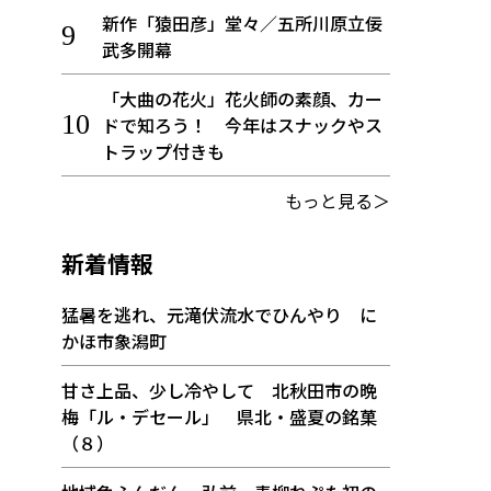
新作「猿田彦」堂々／五所川原立佞
武多開幕
「大曲の花火」花火師の素顔、カー
ドで知ろう！ 今年はスナックやス
トラップ付きも
もっと見る＞
新着情報
猛暑を逃れ、元滝伏流水でひんやり に
かほ市象潟町
甘さ上品、少し冷やして 北秋田市の晩
梅「ル・デセール」 県北・盛夏の銘菓
（８）