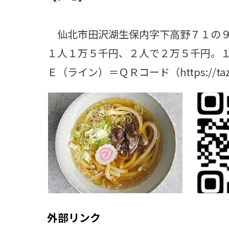
仙北市田沢湖生保内字下高野７１の９
１人１万５千円、２人で２万５千円。
Ｅ（ライン）＝ＱＲコード（https://tazaw
外部リンク