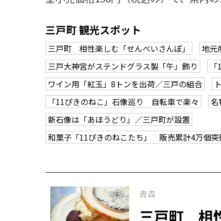
三戸町 観光スポット
三戸町 相性楽しむ「せんべいさんぽ」
地元
三戸大神宮がステンドグラス製「午」飾り
「
ワイン用「紅玉」8トンを出荷／三戸の組合
「11ぴきのねこ」石像巡り 自転車で楽々
名
新石像は「あほうどり」／三戸町が設置
和菓子「11ぴきのねこたち」 販売累計4万個
青森
三戸町 相