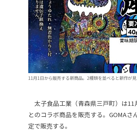
観る一覧
桜
花
紅葉
楽しむ一覧
まつり・イベント
聖地
おみやげ・特産
道の駅・産直
鉄道
アウトドア・レジャー
味わう一覧
麺類
ご当地グルメ
酒
スイーツ
11月1日から販売する新商品。2種類を並べると新作が
癒す一覧
温泉
自然
宿泊
青森県
岩手県
秋田県
太子食品工業（青森県三戸町）は11月
とのコラボ商品を販売する。GOMAさ
定で販売する。