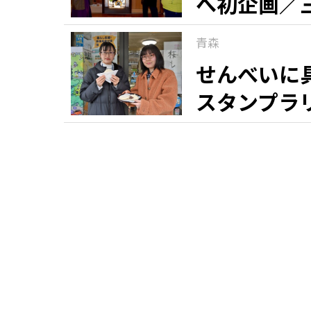
へ初企画／
青森
せんべいに
スタンプラ