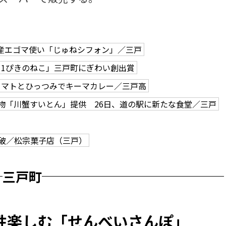
産エゴマ使い「じゅねシフォン」／三戸
11ぴきのねこ」三戸町にぎわい創出賞
トマトとひっつみでキーマカレー／三戸高
物「川蟹すいとん」提供 26日、道の駅に新たな食堂／三戸
突破／松宗菓子店（三戸）
三戸町
性楽しむ「せんべいさんぽ」