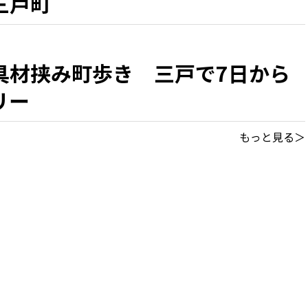
三戸町
具材挟み町歩き 三戸で7日から
リー
もっと見る＞