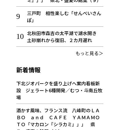
ミ』」」 県北・盛夏の銘菓（９）
三戸町 相性楽しむ「せんべいさん
ぽ」
北秋田市森吉の太平湖で湖水開き
土砂崩れから復旧、２カ月遅れ
もっと見る＞
新着情報
下北ジオパークを盛り上げへ案内看板新
設 ジェラート6種開発／むつ・斗南丘牧
場
酒かす風味、フランス流 八峰町のＬＡ
ＢＯ ａｎｄ ＣＡＦＥ ＹＡＭＡＭＯ
ＴＯ「マカロン『シラカミ』」」 県