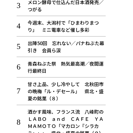
メロン酵母で仕込んだ日本酒発売／
つがる
今週末、大潟村で「ひまわりまつ
り」 ミニ電車など催し多彩
出陣50回 忘れない／パナねぶた幕
引き 会員ら涙
青森ねぶた祭 熱気最高潮／夜間運
行最終日
甘さ上品、少し冷やして 北秋田市
の晩梅「ル・デセール」 県北・盛
夏の銘菓（８）
酒かす風味、フランス流 八峰町の
ＬＡＢＯ ａｎｄ ＣＡＦＥ ＹＡ
ＭＡＭＯＴＯ「マカロン『シラカ