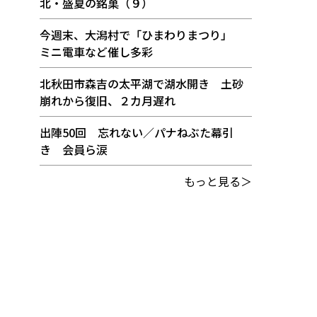
北・盛夏の銘菓（９）
今週末、大潟村で「ひまわりまつり」
ミニ電車など催し多彩
北秋田市森吉の太平湖で湖水開き 土砂
崩れから復旧、２カ月遅れ
出陣50回 忘れない／パナねぶた幕引
き 会員ら涙
もっと見る＞