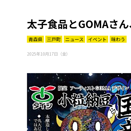
太子食品とGOMAさ
青森県
三戸町
ニュース
イベント
味わう
2025年10月17日（金）
知る一覧
世界遺産
文化・歴史
パワースポット
ミステリー