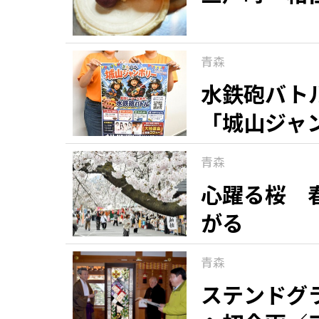
青森
水鉄砲バト
「城山ジャ
青森
心躍る桜 
がる
青森
ステンドグ