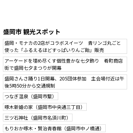
盛岡市 観光スポット
盛岡・モナカの2店がコラボスイーツ 青リンゴ丸ごと
使った「ふるえるほどすっぱいりんご飴」販売
アーケードを埋め尽くす個性豊かな七夕飾り 肴町商店
街で盛岡七夕まつりが開幕
盛岡さんさ踊り1日開幕、205団体参加 主会場付近は午
後5時50分から交通規制
つなぎ温泉（盛岡市繋）
啄木新婚の家（盛岡市中央通三丁目）
三ツ石神社（盛岡市名須川町）
もりおか啄木・賢治青春館（盛岡市中ノ橋通）