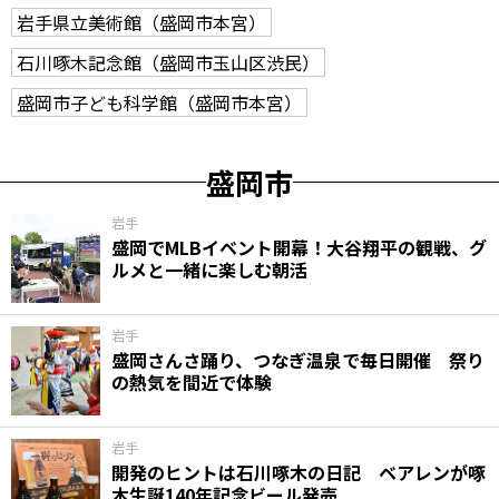
岩手県立美術館（盛岡市本宮）
石川啄木記念館（盛岡市玉山区渋民）
盛岡市子ども科学館（盛岡市本宮）
盛岡市
岩手
盛岡でMLBイベント開幕！大谷翔平の観戦、グ
ルメと一緒に楽しむ朝活
岩手
盛岡さんさ踊り、つなぎ温泉で毎日開催 祭り
の熱気を間近で体験
岩手
開発のヒントは石川啄木の日記 ベアレンが啄
木生誕140年記念ビール発売