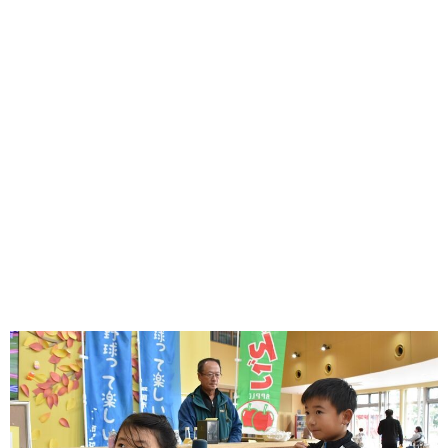
味わう一覧
麺類
ご当地グルメ
酒
スイーツ
癒す一覧
温泉
自然
宿泊
青森県
岩手県
秋田県