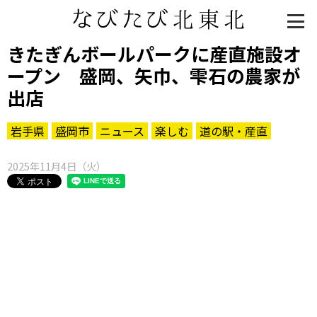
きたぎんボールパークに産直施設オ
ープン 盛岡、矢巾、雫石の農家が
出店
岩手県
盛岡市
ニュース
楽しむ
道の駅・産直
2025年11月4日（火）
知る一覧
世界遺産
文化・歴史
パワースポット
ミステリー
観る一覧
桜
花
紅葉
楽しむ一覧
まつり・イベント
聖地
おみやげ・特産
道の駅・産直
鉄道
アウトドア・レジャー