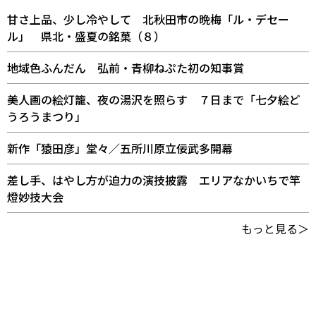
甘さ上品、少し冷やして 北秋田市の晩梅「ル・デセー
ル」 県北・盛夏の銘菓（８）
地域色ふんだん 弘前・青柳ねぷた初の知事賞
美人画の絵灯籠、夜の湯沢を照らす ７日まで「七夕絵ど
うろうまつり」
新作「猿田彦」堂々／五所川原立佞武多開幕
差し手、はやし方が迫力の演技披露 エリアなかいちで竿
燈妙技大会
もっと見る＞