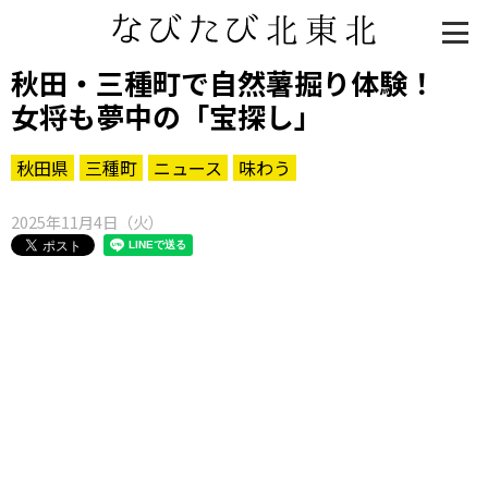
秋田・三種町で自然薯掘り体験！
女将も夢中の「宝探し」
秋田県
三種町
ニュース
味わう
2025年11月4日（火）
知る一覧
世界遺産
文化・歴史
パワースポット
ミステリー
観る一覧
桜
花
紅葉
楽しむ一覧
まつり・イベント
聖地
おみやげ・特産
道の駅・産直
鉄道
アウトドア・レジャー