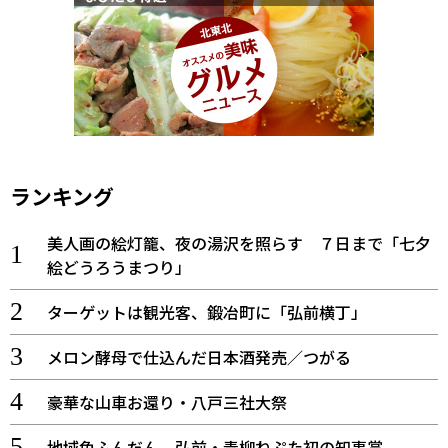
ランキング
美人画の絵灯籠、夜の湯沢を照らす ７日まで「七夕
絵どうろうまつり」
ターゲットは観光客、鍛冶町に「弘前横丁」
メロン酵母で仕込んだ日本酒発売／つがる
豪華な山車お還り・八戸三社大祭
地域色ふんだん 弘前・青柳ねぷた初の知事賞