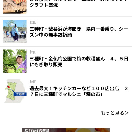
クラフト盛況
秋田
三種町・釜谷浜が海開き 県内一番乗り、シー
ズン中の無事故祈願
秋田
三種町・金仏梅公園で梅の収穫盛ん ４、５日
にもぎ取り販売
秋田
過去最大！キッチンカーなど１００店出店 ２
７日に三種町でマルシェ「種の市」
もっと見る＞