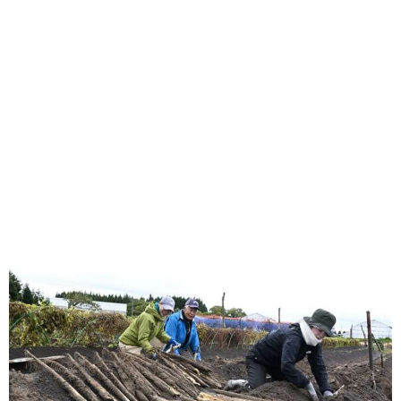
味わう一覧
麺類
ご当地グルメ
酒
スイーツ
癒す一覧
温泉
自然
宿泊
青森県
岩手県
秋田県