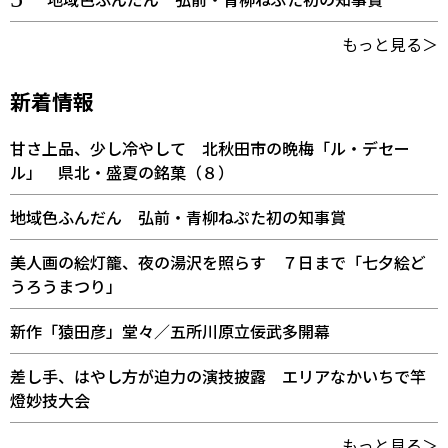
もっと見る＞
新着情報
甘さ上品、少し冷やして 北秋田市の晩梅「ル・デセー
ル」 県北・盛夏の銘菓（８）
地域色ふんだん 弘前・青柳ねぷた初の知事賞
美人画の絵灯籠、夜の湯沢を照らす ７日まで「七夕絵ど
うろうまつり」
新作「猿田彦」堂々／五所川原立佞武多開幕
差し手、はやし方が迫力の演技披露 エリアなかいちで竿
燈妙技大会
もっと見る＞