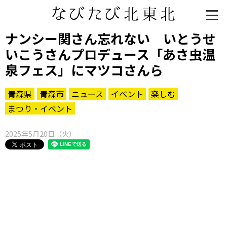
ナンシー関さん忘れない いとうせ
いこうさんプロデュース「あさ虫温
泉フェス」にマツコさんら
青森県
青森市
ニュース
イベント
楽しむ
まつり・イベント
2025年5月20日（火）
知る一覧
世界遺産
文化・歴史
パワースポット
ミステリー
観る一覧
桜
花
紅葉
楽しむ一覧
まつり・イベント
聖地
おみやげ・特産
道の駅・産直
鉄道
アウトドア・レジャー