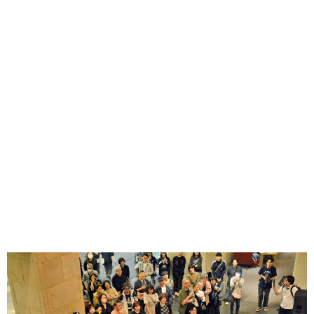
味わう一覧
麺類
ご当地グルメ
酒
スイーツ
癒す一覧
温泉
自然
宿泊
青森県
岩手県
秋田県