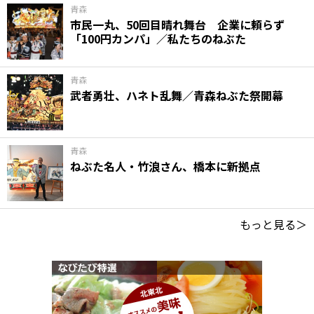
青森
市民一丸、50回目晴れ舞台 企業に頼らず
「100円カンパ」／私たちのねぶた
青森
武者勇壮、ハネト乱舞／青森ねぶた祭開幕
青森
ねぶた名人・竹浪さん、橋本に新拠点
もっと見る＞