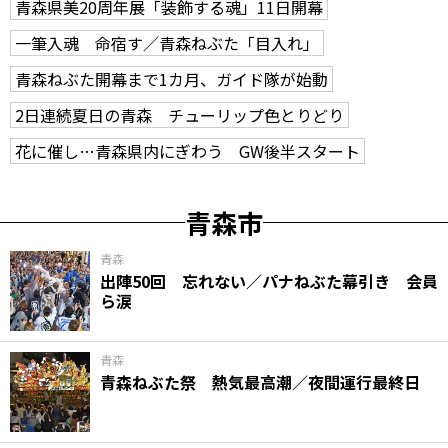
青森県美20周年展「装飾する魂」11日開幕
一筆入魂 命宿す／青森ねぶた「目入れ」
青森ねぶた開幕まで1カ月、ガイド隊が始動
2日連続夏日の青森 チューリップ色とりどり
花に催し…青森県内にぎわう GW後半スタート
青森市
青森
出陣50回 忘れない／パナねぶた幕引き 会員
ら涙
青森
青森ねぶた祭 熱気最高潮／夜間運行最終日