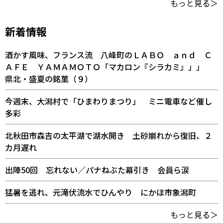
もっと見る＞
新着情報
酒かす風味、フランス流 八峰町のＬＡＢＯ ａｎｄ Ｃ
ＡＦＥ ＹＡＭＡＭＯＴＯ「マカロン『シラカミ』」」
県北・盛夏の銘菓（９）
今週末、大潟村で「ひまわりまつり」 ミニ電車など催し
多彩
北秋田市森吉の太平湖で湖水開き 土砂崩れから復旧、２
カ月遅れ
出陣50回 忘れない／パナねぶた幕引き 会員ら涙
猛暑を逃れ、元滝伏流水でひんやり にかほ市象潟町
もっと見る＞