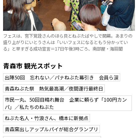
フェスは、宮下覚詮さんのほら貝とねぶたばやしで開幕。あまりの
盛り上がりにいとうさんは「いいフェスになるともう分かってい
る」と早すぎる成功宣言＝17日午後3時ごろ、南部屋・海扇閣
青森市 観光スポット
出陣50回 忘れない／パナねぶた幕引き 会員ら涙
青森ねぶた祭 熱気最高潮／夜間運行最終日
市民一丸、50回目晴れ舞台 企業に頼らず「100円カン
パ」／私たちのねぶた
ねぶた名人・竹浪さん、橋本に新拠点
青森窯出しアップルパイが総合グランプリ