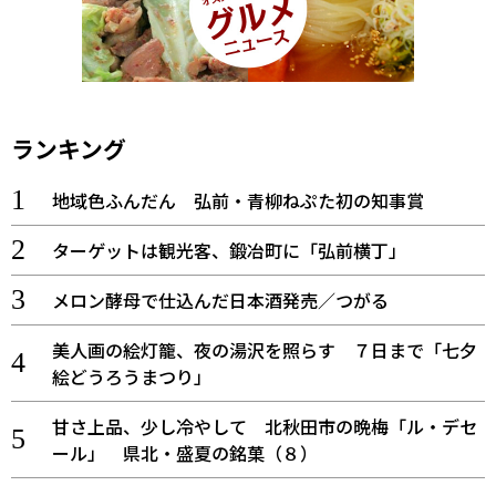
ランキング
地域色ふんだん 弘前・青柳ねぷた初の知事賞
ターゲットは観光客、鍛冶町に「弘前横丁」
メロン酵母で仕込んだ日本酒発売／つがる
美人画の絵灯籠、夜の湯沢を照らす ７日まで「七夕
絵どうろうまつり」
甘さ上品、少し冷やして 北秋田市の晩梅「ル・デセ
ール」 県北・盛夏の銘菓（８）