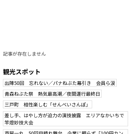
味わう一覧
麺類
ご当地グルメ
酒
スイーツ
癒す一覧
温泉
自然
宿泊
青森県
岩手県
秋田県
記事が存在しません
観光スポット
出陣50回 忘れない／パナねぶた幕引き 会員ら涙
青森ねぶた祭 熱気最高潮／夜間運行最終日
三戸町 相性楽しむ「せんべいさんぽ」
差し手、はやし方が迫力の演技披露 エリアなかいちで
竿燈妙技大会
市民一丸、50回目晴れ舞台 企業に頼らず「100円カン