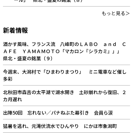
もっと見る＞
新着情報
酒かす風味、フランス流 八峰町のＬＡＢＯ ａｎｄ Ｃ
ＡＦＥ ＹＡＭＡＭＯＴＯ「マカロン『シラカミ』」」
県北・盛夏の銘菓（９）
今週末、大潟村で「ひまわりまつり」 ミニ電車など催し
多彩
北秋田市森吉の太平湖で湖水開き 土砂崩れから復旧、２
カ月遅れ
出陣50回 忘れない／パナねぶた幕引き 会員ら涙
猛暑を逃れ、元滝伏流水でひんやり にかほ市象潟町