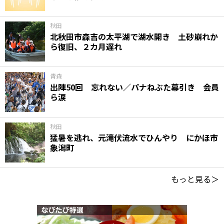
秋田
北秋田市森吉の太平湖で湖水開き 土砂崩れか
ら復旧、２カ月遅れ
青森
出陣50回 忘れない／パナねぶた幕引き 会員
ら涙
秋田
猛暑を逃れ、元滝伏流水でひんやり にかほ市
象潟町
もっと見る＞