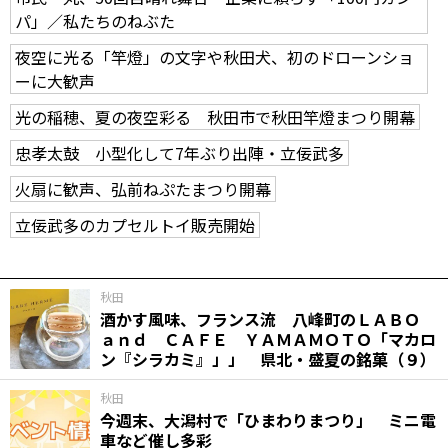
パ」／私たちのねぶた
夜空に光る「竿燈」の文字や秋田犬、初のドローンショ
ーに大歓声
光の稲穂、夏の夜空彩る 秋田市で秋田竿燈まつり開幕
忠孝太鼓 小型化して7年ぶり出陣・立佞武多
火扇に歓声、弘前ねぷたまつり開幕
立佞武多のカプセルトイ販売開始
秋田
酒かす風味、フランス流 八峰町のＬＡＢＯ
ａｎｄ ＣＡＦＥ ＹＡＭＡＭＯＴＯ「マカロ
ン『シラカミ』」」 県北・盛夏の銘菓（９）
秋田
今週末、大潟村で「ひまわりまつり」 ミニ電
車など催し多彩