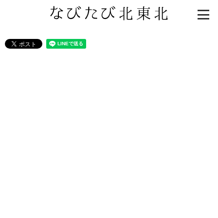
知る一覧
世界遺産
文化・歴史
パワースポット
ミステリー
観る一覧
桜
花
紅葉
楽しむ一覧
まつり・イベント
聖地
おみやげ・特産
道の駅・産直
鉄道
アウトドア・レジャー