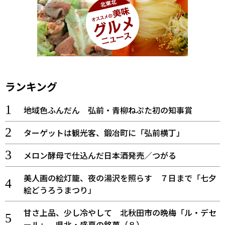
ランキング
地域色ふんだん 弘前・青柳ねぷた初の知事賞
ターゲットは観光客、鍛冶町に「弘前横丁」
メロン酵母で仕込んだ日本酒発売／つがる
美人画の絵灯籠、夜の湯沢を照らす ７日まで「七夕
絵どうろうまつり」
甘さ上品、少し冷やして 北秋田市の晩梅「ル・デセ
ール」 県北・盛夏の銘菓（８）