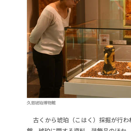
観る一覧
桜
花
紅葉
楽しむ一覧
まつり・イベント
聖地
おみやげ・特産
道の駅・産直
鉄道
アウトドア・レジャー
味わう一覧
麺類
ご当地グルメ
酒
スイーツ
癒す一覧
温泉
自然
宿泊
青森県
岩手県
秋田県
久慈琥珀博物館
古くから琥珀（こはく）採掘が行わ
館。琥珀に関する資料、装飾品のほか