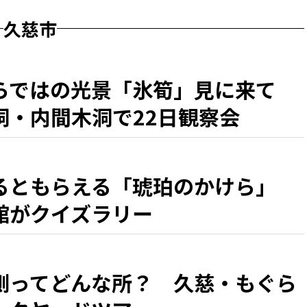
久慈市
らではの光景「氷筍」見に来て
洞・内間木洞で22日観察会
るともらえる「琥珀のかけら」
館がクイズラリー
側ってどんな所？ 久慈・もぐら