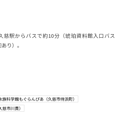
R久慈駅からバスで約10分（琥珀資料館入口バス
迎あり）。
水族科学館もぐらんぴあ（久慈市侍浜町）
久慈市川貫）