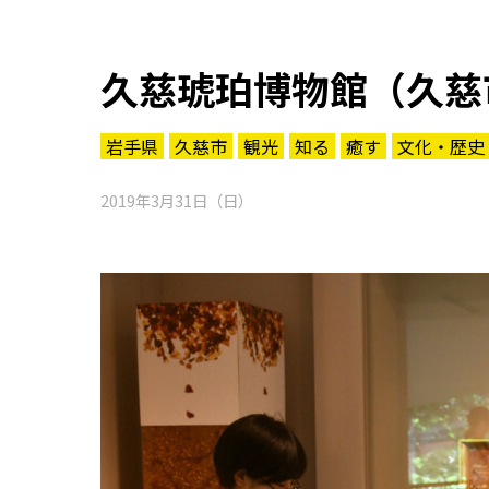
久慈琥珀博物館（久慈
岩手県
久慈市
観光
知る
癒す
文化・歴史
2019年3月31日（日）
知る一覧
世界遺産
文化・歴史
パワースポット
ミステリー