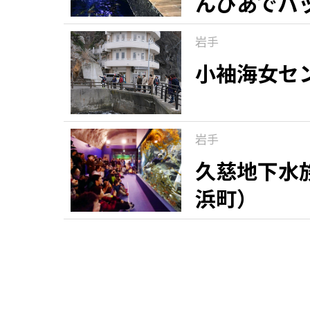
んぴあでバ
岩手
小袖海女セ
岩手
久慈地下水
浜町）