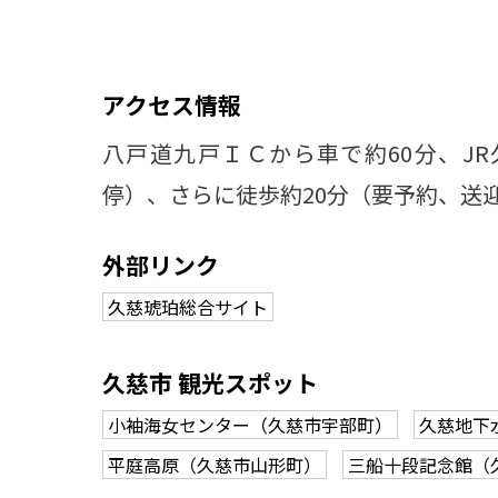
アクセス情報
八戸道九戸ＩＣから車で約60分、J
停）、さらに徒歩約20分（要予約、送
外部リンク
久慈琥珀総合サイト
久慈市 観光スポット
小袖海女センター（久慈市宇部町）
久慈地下
平庭高原（久慈市山形町）
三船十段記念館（