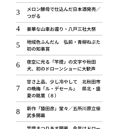
メロン酵母で仕込んだ日本酒発売／
つがる
豪華な山車お還り・八戸三社大祭
地域色ふんだん 弘前・青柳ねぷた
初の知事賞
夜空に光る「竿燈」の文字や秋田
犬、初のドローンショーに大歓声
甘さ上品、少し冷やして 北秋田市
の晩梅「ル・デセール」 県北・盛
夏の銘菓（８）
新作「猿田彦」堂々／五所川原立佞
武多開幕
竿燈まつりあす開幕、今年はドロー