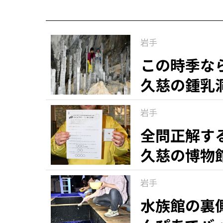
岩手
この時季な
久慈の鍾乳
岩手
全問正解す
久慈の博物
岩手
水族館の裏