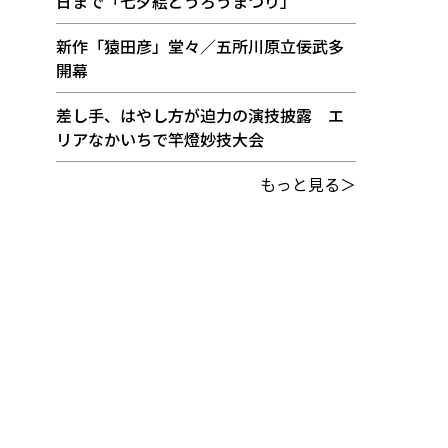
日まで「七夕絵どうろうまつり」
新作「猿田彦」堂々／五所川原立佞武多
開幕
差し手、はやし方が迫力の演技披露 エ
リアなかいちで竿燈妙技大会
もっと見る＞