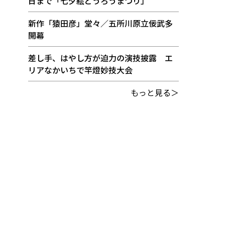
日まで「七夕絵どうろうまつり」
新作「猿田彦」堂々／五所川原立佞武多
開幕
差し手、はやし方が迫力の演技披露 エ
リアなかいちで竿燈妙技大会
もっと見る＞