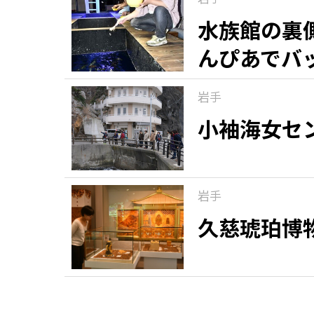
水族館の裏
んぴあでバ
岩手
小袖海女セ
岩手
久慈琥珀博