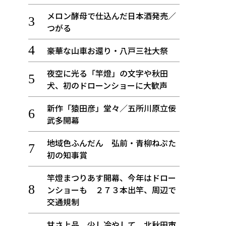
メロン酵母で仕込んだ日本酒発売／
つがる
豪華な山車お還り・八戸三社大祭
夜空に光る「竿燈」の文字や秋田
犬、初のドローンショーに大歓声
新作「猿田彦」堂々／五所川原立佞
武多開幕
地域色ふんだん 弘前・青柳ねぷた
初の知事賞
竿燈まつりあす開幕、今年はドロー
ンショーも ２７３本出竿、周辺で
交通規制
甘さ上品、少し冷やして 北秋田市