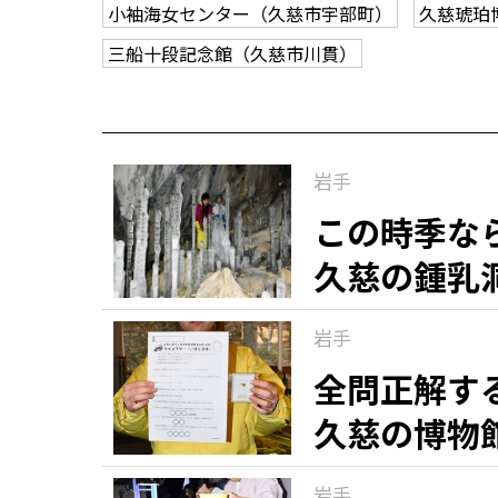
小袖海女センター（久慈市宇部町）
久慈琥珀
三船十段記念館（久慈市川貫）
岩手
この時季な
久慈の鍾乳
岩手
全問正解す
久慈の博物
岩手