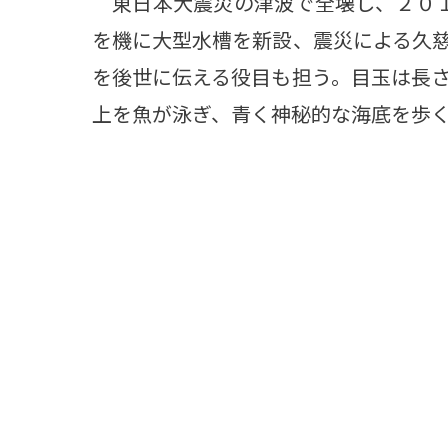
東日本大震災の津波で全壊し、２０１
を機に大型水槽を新設、震災による久
を後世に伝える役目も担う。目玉は長
上を魚が泳ぎ、青く神秘的な海底を歩