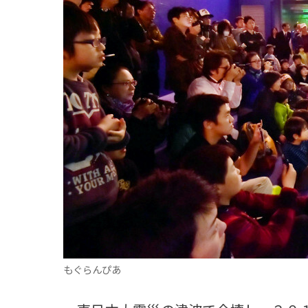
観る一覧
桜
花
紅葉
楽しむ一覧
まつり・イベント
聖地
おみやげ・特産
道の駅・産直
鉄道
アウトドア・レジャー
味わう一覧
麺類
ご当地グルメ
酒
スイーツ
癒す一覧
温泉
自然
宿泊
青森県
岩手県
秋田県
もぐらんぴあ