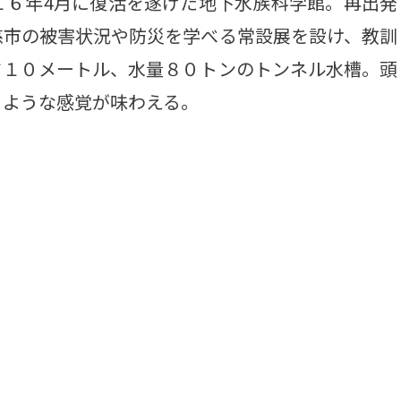
６年4月に復活を遂げた地下水族科学館。再出発
慈市の被害状況や防災を学べる常設展を設け、教訓
さ１０メートル、水量８０トンのトンネル水槽。頭
くような感覚が味わえる。