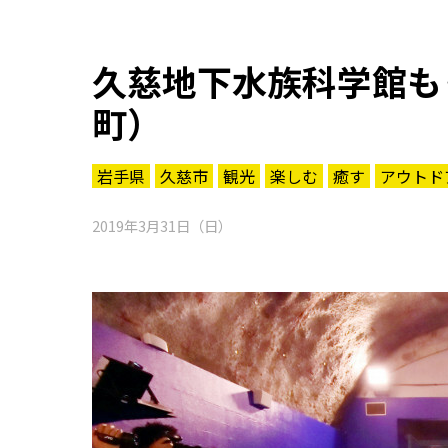
久慈地下水族科学館も
町）
岩手県
久慈市
観光
楽しむ
癒す
アウトド
2019年3月31日（日）
知る一覧
世界遺産
文化・歴史
パワースポット
ミステリー