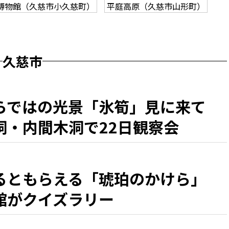
博物館（久慈市小久慈町）
平庭高原（久慈市山形町）
久慈市
らではの光景「氷筍」見に来て
洞・内間木洞で22日観察会
るともらえる「琥珀のかけら」
館がクイズラリー