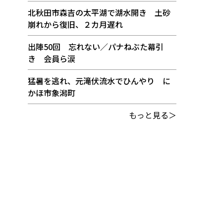
北秋田市森吉の太平湖で湖水開き 土砂
崩れから復旧、２カ月遅れ
出陣50回 忘れない／パナねぶた幕引
き 会員ら涙
猛暑を逃れ、元滝伏流水でひんやり に
かほ市象潟町
もっと見る＞