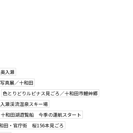
駅奥入瀬
で写真展／十和田
色とりどりルピナス見ごろ／十和田市鯉艸郷
奥入瀬渓流温泉スキー場
十和田湖遊覧船 今季の運航スタート
和田・官庁街 桜156本見ごろ