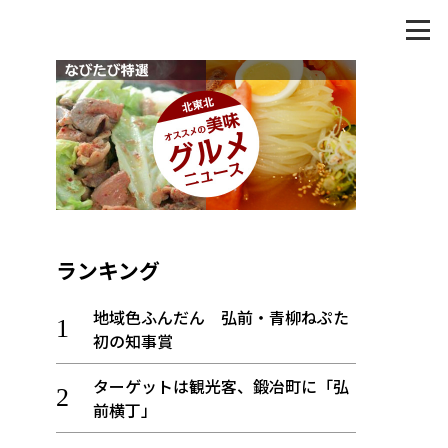
ランキング
地域色ふんだん 弘前・青柳ねぷた
初の知事賞
ターゲットは観光客、鍛冶町に「弘
前横丁」