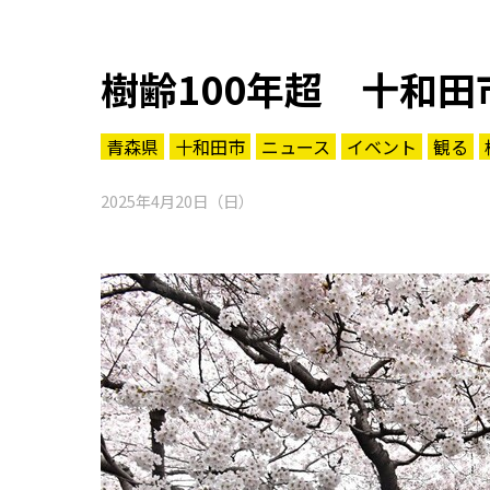
樹齢100年超 十和
青森県
十和田市
ニュース
イベント
観る
2025年4月20日（日）
知る一覧
世界遺産
文化・歴史
パワースポット
ミステリー