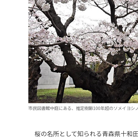
観る一覧
桜
花
紅葉
楽しむ一覧
まつり・イベント
聖地
おみやげ・特産
道の駅・産直
鉄道
アウトドア・レジャー
味わう一覧
麺類
ご当地グルメ
酒
スイーツ
癒す一覧
温泉
自然
宿泊
青森県
岩手県
秋田県
市民図書館中庭にある、推定樹齢100年超のソメイヨシ
桜の名所として知られる青森県十和田