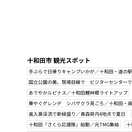
十和田市 観光スポット
手ぶらで日帰りキャンプいかが／十和田・道の
国立公園の美、現場目線で ビジターセンター
あでやかルピナス／十和田鯉艸郷ライトアップ
華やぐゲレンデ シバザクラ見ごろ／十和田・
奥入瀬渓流で新緑盛り／青森県内4地点で夏日
十和田「さくら応援隊」始動／元TMG集結
十