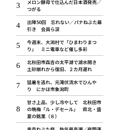
メロン酵母で仕込んだ日本酒発売／
つがる
出陣50回 忘れない／パナねぶた幕
引き 会員ら涙
今週末、大潟村で「ひまわりまつ
り」 ミニ電車など催し多彩
北秋田市森吉の太平湖で湖水開き
土砂崩れから復旧、２カ月遅れ
猛暑を逃れ、元滝伏流水でひんや
り にかほ市象潟町
甘さ上品、少し冷やして 北秋田市
の晩梅「ル・デセール」 県北・盛
夏の銘菓（８）
青森ねぶた祭 熱気最高潮／夜間運