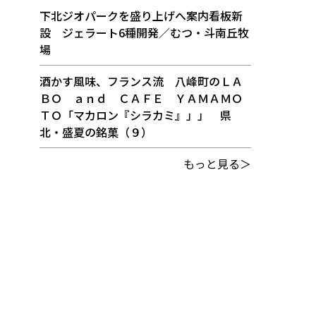
下北ジオパークを盛り上げへ案内看板新
設 ジェラート6種開発／むつ・斗南丘牧
場
酒かす風味、フランス流 八峰町のＬＡ
ＢＯ ａｎｄ ＣＡＦＥ ＹＡＭＡＭＯ
ＴＯ「マカロン『シラカミ』」」 県
北・盛夏の銘菓（９）
もっと見る＞