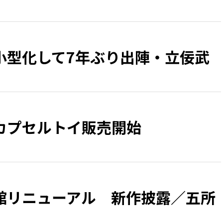
小型化して7年ぶり出陣・立佞武
カプセルトイ販売開始
館リニューアル 新作披露／五所