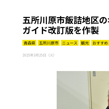
五所川原市飯詰地区の
ガイド改訂版を作製
青森県
五所川原市
ニュース
観光
おすすめ
2025年3月25日（火）
知る一覧
世界遺産
文化・歴史
パワースポット
ミステリー