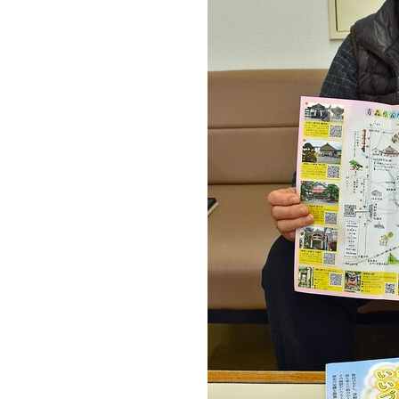
観る一覧
桜
花
紅葉
楽しむ一覧
まつり・イベント
聖地
おみやげ・特産
道の駅・産直
鉄道
アウトドア・レジャー
味わう一覧
麺類
ご当地グルメ
酒
スイーツ
癒す一覧
温泉
自然
宿泊
青森県
岩手県
秋田県