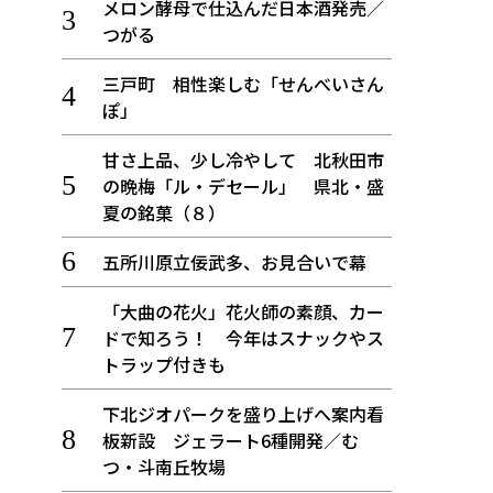
メロン酵母で仕込んだ日本酒発売／
つがる
三戸町 相性楽しむ「せんべいさん
ぽ」
甘さ上品、少し冷やして 北秋田市
の晩梅「ル・デセール」 県北・盛
夏の銘菓（８）
五所川原立佞武多、お見合いで幕
「大曲の花火」花火師の素顔、カー
ドで知ろう！ 今年はスナックやス
トラップ付きも
下北ジオパークを盛り上げへ案内看
板新設 ジェラート6種開発／む
つ・斗南丘牧場