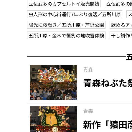
立佞武多のカプセルトイ販売開始
立佞武多の
虫人形の中心街運行7年ぶり復活／五所川原
陽光に桜輝き／五所川原・芦野公園
飲めるア
五所川原・金木で恒例の地吹雪体験
干し餅作
青森
青森ねぶた
青森
新作「猿田