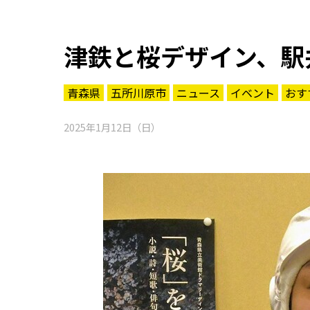
津鉄と桜デザイン、駅
青森県
五所川原市
ニュース
イベント
おす
2025年1月12日（日）
知る一覧
世界遺産
文化・歴史
パワースポット
ミステリー