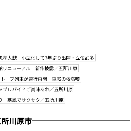
忠孝太鼓 小型化して7年ぶり出陣・立佞武多
館リニューアル 新作披露／五所川原
ストーブ列車が運行再開 車窓の桜満喫
ップルパイ？ご賞味あれ／五所川原
り 寒風でサクサク／五所川原
五所川原市