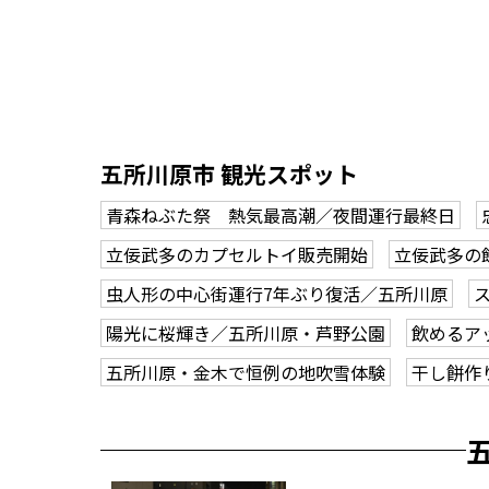
五所川原市 観光スポット
青森ねぶた祭 熱気最高潮／夜間運行最終日
立佞武多のカプセルトイ販売開始
立佞武多の
虫人形の中心街運行7年ぶり復活／五所川原
陽光に桜輝き／五所川原・芦野公園
飲めるア
五所川原・金木で恒例の地吹雪体験
干し餅作