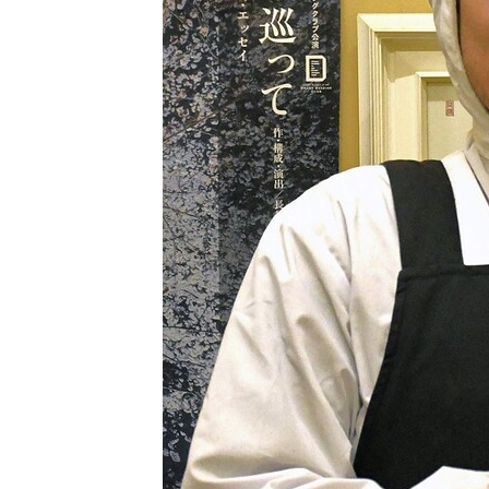
観る一覧
桜
花
紅葉
楽しむ一覧
まつり・イベント
聖地
おみやげ・特産
道の駅・産直
鉄道
アウトドア・レジャー
味わう一覧
麺類
ご当地グルメ
酒
スイーツ
癒す一覧
温泉
自然
宿泊
青森県
岩手県
秋田県