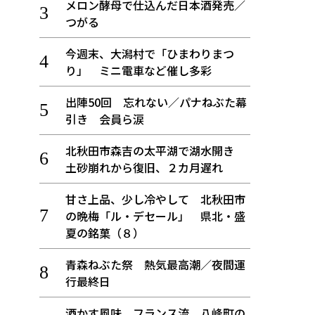
メロン酵母で仕込んだ日本酒発売／
つがる
今週末、大潟村で「ひまわりまつ
り」 ミニ電車など催し多彩
出陣50回 忘れない／パナねぶた幕
引き 会員ら涙
北秋田市森吉の太平湖で湖水開き
土砂崩れから復旧、２カ月遅れ
甘さ上品、少し冷やして 北秋田市
の晩梅「ル・デセール」 県北・盛
夏の銘菓（８）
青森ねぶた祭 熱気最高潮／夜間運
行最終日
酒かす風味、フランス流 八峰町の