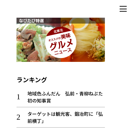
ランキング
地域色ふんだん 弘前・青柳ねぷた
初の知事賞
ターゲットは観光客、鍛冶町に「弘
前横丁」