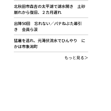
北秋田市森吉の太平湖で湖水開き 土砂
崩れから復旧、２カ月遅れ
出陣50回 忘れない／パナねぶた幕引
き 会員ら涙
猛暑を逃れ、元滝伏流水でひんやり に
かほ市象潟町
もっと見る＞