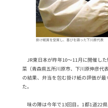
掛け紙賞を受賞し、喜びを語った下川原代表
JR東日本が昨年10～11月に開催した
菜（青森県五所川原市、下川原伸彦代
の結果、弁当を包む掛け紙の評価が最
た。
味の陣は今年で13回目。1都1道22県