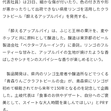
代表社員）は23日、細かな傷が付いたり、色の付き方や形
が悪かったりして出荷できない県産リンゴを活用したクラ
フトビール「酔えるアップルパイ」を発売する。
「酔えるアップルパイ」は、ふじと王林の果汁を、麦や
ホップと共に原料として醸造した。醸造は東京都のビール
製造会社「ベクターブルーイング」に委託。リンゴのフル
ーティーな甘みと、アップルパイの生地が焼けたような香
ばしさやシナモンのスパイシーな香りが楽しめるという。
製品開発は、県内のリンゴ生産者や醸造所などでつくる
「青森りんごクラフトビールの会」が、青森県にリンゴが
初めて植栽されてから来年で150年となるのを記念して企画
した。土岐代表は「食事のお供やデザート、自分へのご褒
美として、スイートな大人時間を楽しんでほしい」とPRす
る。