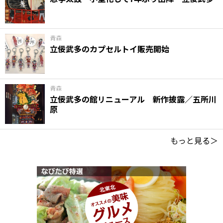
青森
立佞武多のカプセルトイ販売開始
青森
立佞武多の館リニューアル 新作披露／五所川
原
もっと見る＞