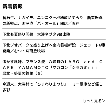
新着情報
倉石牛、ナガイモ、ニンニク…地場産品ずらり 農業振興
の新拠点、町産直「バ・オール」開店／五戸
下北も夏祭り開幕 大湊ネブタ9台出陣
下北ジオパークを盛り上げへ案内看板新設 ジェラート6種
開発／むつ・斗南丘牧場
酒かす風味、フランス流 八峰町のＬＡＢＯ ａｎｄ Ｃ
ＡＦＥ ＹＡＭＡＭＯＴＯ「マカロン『シラカミ』」」
県北・盛夏の銘菓（９）
今週末、大潟村で「ひまわりまつり」 ミニ電車など催し
多彩
もっと見る＞