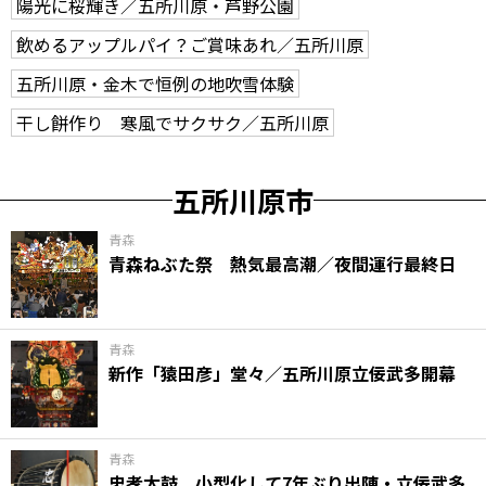
陽光に桜輝き／五所川原・芦野公園
飲めるアップルパイ？ご賞味あれ／五所川原
五所川原・金木で恒例の地吹雪体験
干し餅作り 寒風でサクサク／五所川原
五所川原市
青森
青森ねぶた祭 熱気最高潮／夜間運行最終日
青森
新作「猿田彦」堂々／五所川原立佞武多開幕
青森
忠孝太鼓 小型化して7年ぶり出陣・立佞武多