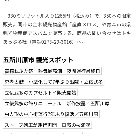
330ミリリットル入り1265円（税込み）で、350本の限定
販売。同市の金木観光物産館「産直メロス」や青森市の県
観光物産館アスパムで販売する。商品の問い合わせはトキ
あっぷる社（電話0173-29-3016）へ。
五所川原市 観光スポット
青森ねぶた祭 熱気最高潮／夜間運行最終日
忠孝太鼓 小型化して7年ぶり出陣・立佞武多
立佞武多のカプセルトイ販売開始
立佞武多の館リニューアル 新作披露／五所川原
虫人形の中心街運行7年ぶり復活／五所川原
ストーブ列車が運行再開 車窓の桜満喫