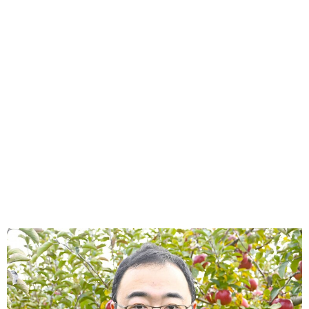
味わう一覧
麺類
ご当地グルメ
酒
スイーツ
癒す一覧
温泉
自然
宿泊
青森県
岩手県
秋田県