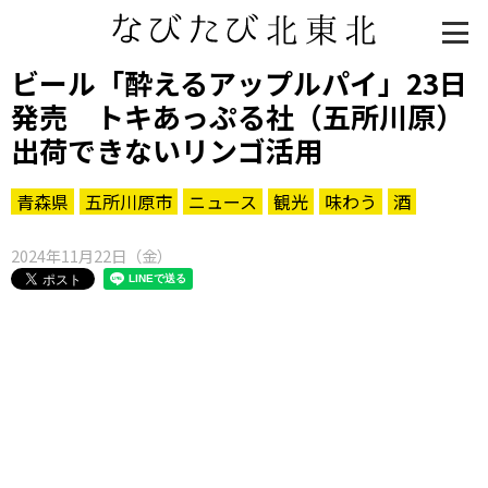
ビール「酔えるアップルパイ」23日
発売 トキあっぷる社（五所川原）
出荷できないリンゴ活用
青森県
五所川原市
ニュース
観光
味わう
酒
2024年11月22日（金）
知る一覧
世界遺産
文化・歴史
パワースポット
ミステリー
観る一覧
桜
花
紅葉
楽しむ一覧
まつり・イベント
聖地
おみやげ・特産
道の駅・産直
鉄道
アウトドア・レジャー