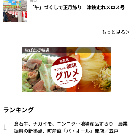
青森
「午」づくしで正月飾り 津鉄走れメロス号
もっと見る＞
ランキング
倉石牛、ナガイモ、ニンニク…地場産品ずらり 農業
振興の新拠点、町産直「バ・オール」開店／五戸