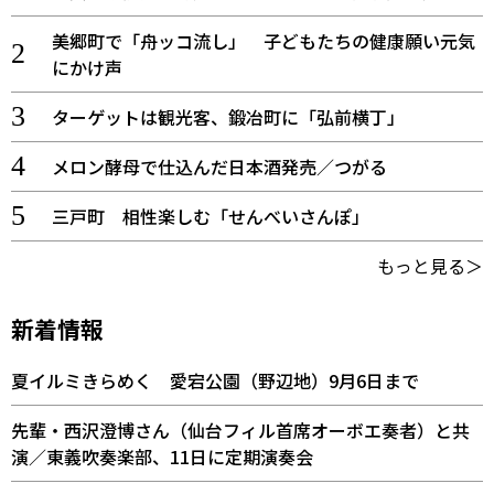
美郷町で「舟ッコ流し」 子どもたちの健康願い元気
にかけ声
ターゲットは観光客、鍛冶町に「弘前横丁」
メロン酵母で仕込んだ日本酒発売／つがる
三戸町 相性楽しむ「せんべいさんぽ」
もっと見る＞
新着情報
夏イルミきらめく 愛宕公園（野辺地）9月6日まで
先輩・西沢澄博さん（仙台フィル首席オーボエ奏者）と共
演／東義吹奏楽部、11日に定期演奏会