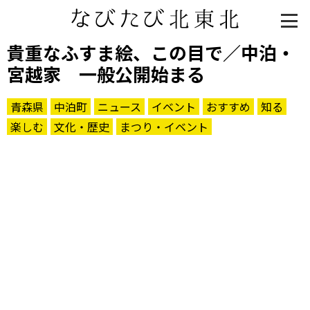
貴重なふすま絵、この目で／中泊・
宮越家 一般公開始まる
青森県
中泊町
ニュース
イベント
おすすめ
知る
楽しむ
文化・歴史
まつり・イベント
知る一覧
世界遺産
文化・歴史
パワースポット
ミステリー
観る一覧
桜
花
紅葉
楽しむ一覧
まつり・イベント
聖地
おみやげ・特産
道の駅・産直
鉄道
アウトドア・レジャー