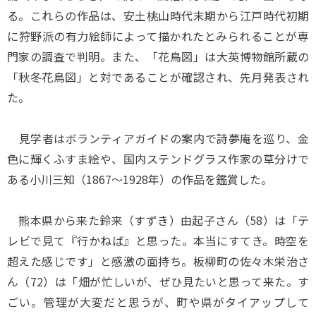
る。これらの作品は、安土桃山時代末期から江戸時代初期
に狩野派の有力絵師によって描かれたとみられることが専
門家の調査で判明。また、「花鳥図」は大英博物館所蔵の
「秋冬花鳥図」と対であることが確認され、先月発表され
た。
見学者はボランティアガイドの案内で詩夢庵を巡り、金
色に輝くふすま絵や、国内ステンドグラス作家の草分けで
ある小川三知（1867～1928年）の作品を鑑賞した。
熊本県から来た鈴来（すずき）由起子さん（58）は「テ
レビで見て『行かねば』と思った。本当にすてき。時空を
超えた感じです」と感激の面持ち。板柳町の佐々木栄治さ
ん（72）は「畑が忙しいが、ぜひ見たいと思って来た。す
ごい。管理が大変だと思うが、町や県がタイアップして