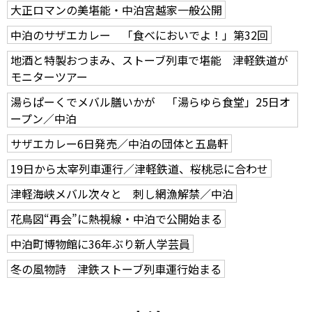
大正ロマンの美堪能・中泊宮越家一般公開
中泊のサザエカレー 「食べにおいでよ！」第32回
地酒と特製おつまみ、ストーブ列車で堪能 津軽鉄道が
モニターツアー
湯らぱーくでメバル膳いかが 「湯らゆら食堂」25日オ
ープン／中泊
サザエカレー6日発売／中泊の団体と五島軒
19日から太宰列車運行／津軽鉄道、桜桃忌に合わせ
津軽海峡メバル次々と 刺し網漁解禁／中泊
花鳥図“再会”に熱視線・中泊で公開始まる
中泊町博物館に36年ぶり新人学芸員
冬の風物詩 津鉄ストーブ列車運行始まる