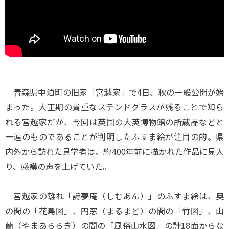
青森県中泊町の旧家「宮越家」で4日、秋の一般公開が始
まった。大正期の貴重なステンドグラスが残ることで知ら
れる宮越家だが、今回は英国の大英博物館の所蔵品などと
一連のものであることが判明したふすま絵が注目の的。県
内外から訪れた見学者は、約400年前に描かれた作品に見入
り、感嘆の声を上げていた。
宮越家の離れ「詩夢庵（しむあん）」のふすま絵は、奥
の間の「花鳥図」、円窓（まるまど）の間の「竹図」、山
蘭（やまあららぎ）の間の「風俗山水図」の計18面からな