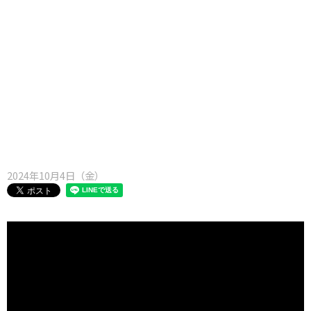
味わう一覧
麺類
ご当地グルメ
酒
スイーツ
癒す一覧
温泉
自然
宿泊
青森県
岩手県
秋田県
2024年10月4日（金）