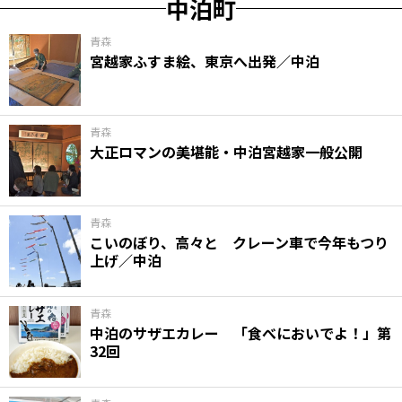
中泊町
青森
宮越家ふすま絵、東京へ出発／中泊
青森
大正ロマンの美堪能・中泊宮越家一般公開
青森
こいのぼり、高々と クレーン車で今年もつり
上げ／中泊
青森
中泊のサザエカレー 「食べにおいでよ！」第
32回