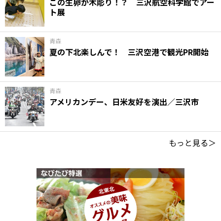
この生卵が木彫り！？ 三沢航空科学館でアー
ト展
青森
夏の下北楽しんで！ 三沢空港で観光PR開始
青森
アメリカンデー、日米友好を演出／三沢市
もっと見る＞