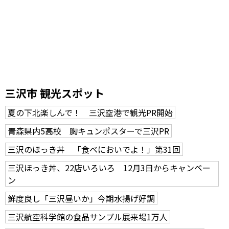
三沢市 観光スポット
夏の下北楽しんで！ 三沢空港で観光PR開始
青森県内5高校 胸キュンポスターで三沢PR
三沢のほっき丼 「食べにおいでよ！」第31回
三沢ほっき丼、22店いろいろ 12月3日からキャンペー
ン
鮮度良し「三沢昼いか」今期水揚げ好調
三沢航空科学館の食品サンプル展来場1万人