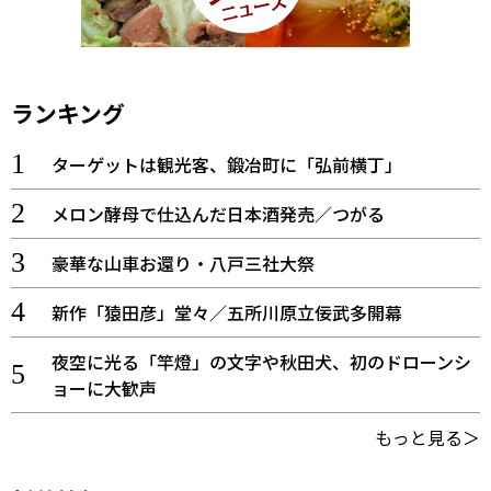
ランキング
ターゲットは観光客、鍛冶町に「弘前横丁」
メロン酵母で仕込んだ日本酒発売／つがる
豪華な山車お還り・八戸三社大祭
新作「猿田彦」堂々／五所川原立佞武多開幕
夜空に光る「竿燈」の文字や秋田犬、初のドローンシ
ョーに大歓声
もっと見る＞