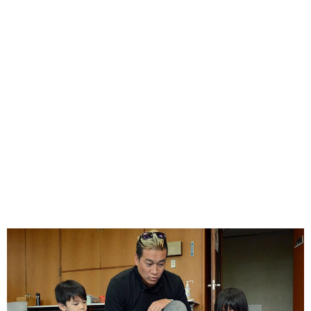
味わう一覧
麺類
ご当地グルメ
酒
スイーツ
癒す一覧
温泉
自然
宿泊
青森県
岩手県
秋田県