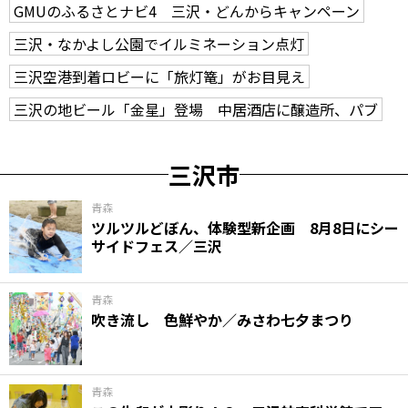
GMUのふるさとナビ4 三沢・どんからキャンペーン
三沢・なかよし公園でイルミネーション点灯
三沢空港到着ロビーに「旅灯篭」がお目見え
三沢の地ビール「金星」登場 中居酒店に醸造所、パブ
三沢市
青森
ツルツルどぼん、体験型新企画 8月8日にシー
サイドフェス／三沢
青森
吹き流し 色鮮やか／みさわ七夕まつり
青森