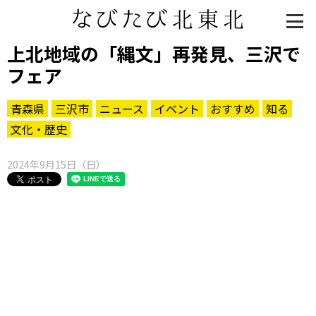
上北地域の「縄文」再発見、三沢で
フェア
青森県
三沢市
ニュース
イベント
おすすめ
知る
文化・歴史
2024年9月15日（日）
知る一覧
世界遺産
文化・歴史
パワースポット
ミステリー
観る一覧
桜
花
紅葉
楽しむ一覧
まつり・イベント
聖地
おみやげ・特産
道の駅・産直
鉄道
アウトドア・レジャー