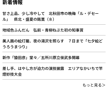
新着情報
甘さ上品、少し冷やして 北秋田市の晩梅「ル・デセー
ル」 県北・盛夏の銘菓（８）
地域色ふんだん 弘前・青柳ねぷた初の知事賞
美人画の絵灯籠、夜の湯沢を照らす ７日まで「七夕絵ど
うろうまつり」
新作「猿田彦」堂々／五所川原立佞武多開幕
差し手、はやし方が迫力の演技披露 エリアなかいちで竿
燈妙技大会
もっと見る＞