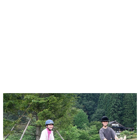
味わう一覧
麺類
ご当地グルメ
酒
スイーツ
癒す一覧
温泉
自然
宿泊
青森県
岩手県
秋田県