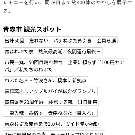
レモニーを行い、同28日まで約400体のかかしを展示す
る。
青森市 観光スポット
出陣50回 忘れない／パナねぶた幕引き 会員ら涙
青森ねぶた祭 熱気最高潮／夜間運行最終日
市民一丸、50回目晴れ舞台 企業に頼らず「100円カン
パ」／私たちのねぶた
ねぶた名人・竹浪さん、橋本に新拠点
青森窯出しアップルパイが総合グランプリ
青森県美20周年展「装飾する魂」11日開幕
一筆入魂 命宿す／青森ねぶた「目入れ」
青森ねぶた開幕まで1カ月、ガイド隊が始動
2日連続夏日の青森 チューリップ色とりどり