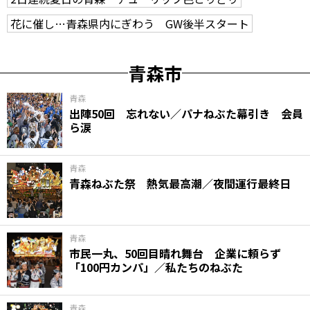
花に催し…青森県内にぎわう GW後半スタート
青森市
青森
出陣50回 忘れない／パナねぶた幕引き 会員
ら涙
青森
青森ねぶた祭 熱気最高潮／夜間運行最終日
青森
市民一丸、50回目晴れ舞台 企業に頼らず
「100円カンパ」／私たちのねぶた
青森