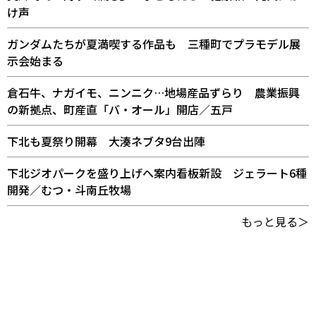
け声
ガンダムたちが夏満喫する作品も 三種町でプラモデル展
示会始まる
倉石牛、ナガイモ、ニンニク…地場産品ずらり 農業振興
の新拠点、町産直「バ・オール」開店／五戸
下北も夏祭り開幕 大湊ネブタ9台出陣
下北ジオパークを盛り上げへ案内看板新設 ジェラート6種
開発／むつ・斗南丘牧場
もっと見る＞