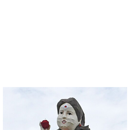
味わう一覧
麺類
ご当地グルメ
酒
スイーツ
癒す一覧
温泉
自然
宿泊
青森県
岩手県
秋田県