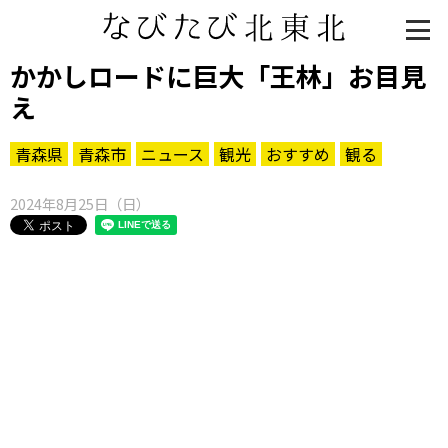
かかしロードに巨大「王林」お目見
え
青森県
青森市
ニュース
観光
おすすめ
観る
2024年8月25日（日）
知る一覧
世界遺産
文化・歴史
パワースポット
ミステリー
観る一覧
桜
花
紅葉
楽しむ一覧
まつり・イベント
聖地
おみやげ・特産
道の駅・産直
鉄道
アウトドア・レジャー