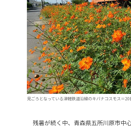
観る一覧
桜
花
紅葉
楽しむ一覧
まつり・イベント
聖地
おみやげ・特産
道の駅・産直
鉄道
アウトドア・レジャー
味わう一覧
麺類
ご当地グルメ
酒
スイーツ
癒す一覧
温泉
自然
宿泊
青森県
岩手県
秋田県
見ごろとなっている津軽鉄道沿線のキバナコスモス＝20
残暑が続く中、青森県五所川原市中心