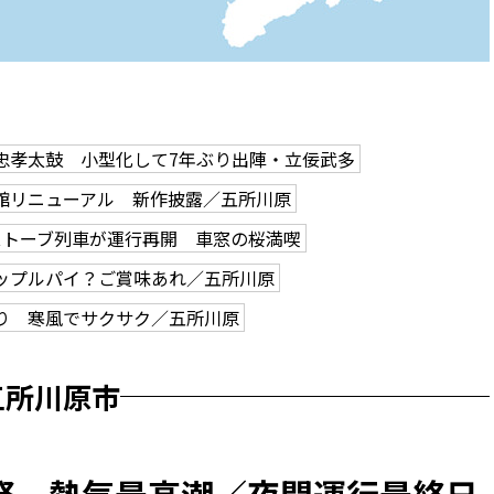
忠孝太鼓 小型化して7年ぶり出陣・立佞武多
館リニューアル 新作披露／五所川原
ストーブ列車が運行再開 車窓の桜満喫
ップルパイ？ご賞味あれ／五所川原
り 寒風でサクサク／五所川原
五所川原市