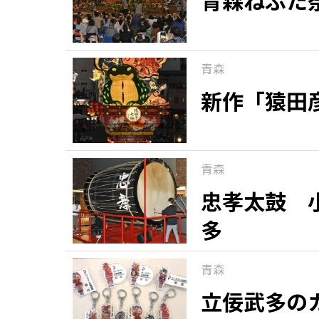
青森ねぶた
青森
新作「猿田
青森
忠孝太鼓 
多
青森
立佞武多の