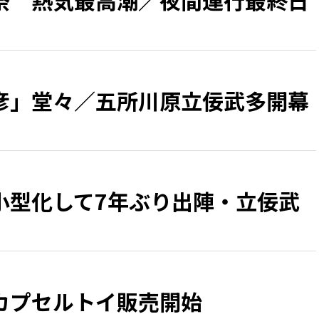
祭 熱気最高潮／夜間運行最終日
彦」堂々／五所川原立佞武多開幕
小型化して7年ぶり出陣・立佞武
カプセルトイ販売開始