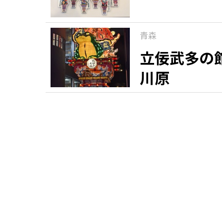
青森
立佞武多の
川原