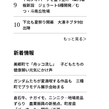
板新設 ジェラート6種開発／む
つ・斗南丘牧場
下北も夏祭り開幕 大湊ネブタ9台
出陣
もっと見る＞
新着情報
美郷町で「舟ッコ流し」 子どもたちの
健康願い元気にかけ声
ガンダムたちが夏満喫する作品も 三種
町でプラモデル展示会始まる
倉石牛、ナガイモ、ニンニク…地場産品
ずらり 農業振興の新拠点、町産直