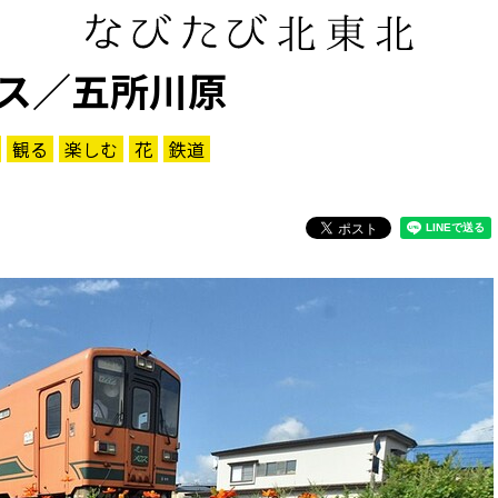
ス／五所川原
観る
楽しむ
花
鉄道