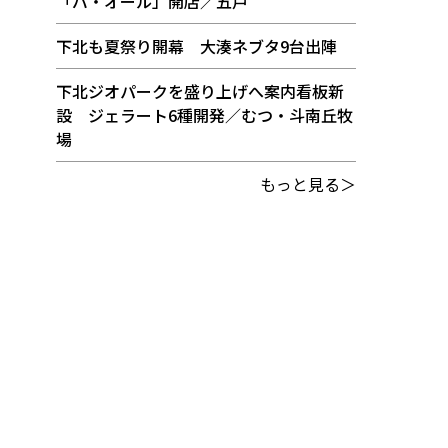
「バ・オール」開店／五戸
下北も夏祭り開幕 大湊ネブタ9台出陣
下北ジオパークを盛り上げへ案内看板新
設 ジェラート6種開発／むつ・斗南丘牧
場
もっと見る＞