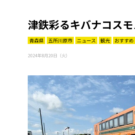
津鉄彩るキバナコスモ
青森県
五所川原市
ニュース
観光
おすすめ
2024年8月20日（火）
知る一覧
世界遺産
文化・歴史
パワースポット
ミステリー