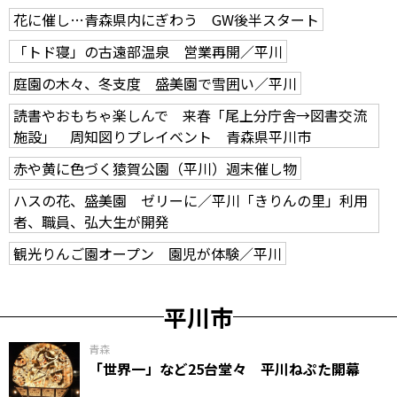
花に催し…青森県内にぎわう GW後半スタート
「トド寝」の古遠部温泉 営業再開／平川
庭園の木々、冬支度 盛美園で雪囲い／平川
読書やおもちゃ楽しんで 来春「尾上分庁舎→図書交流
施設」 周知図りプレイベント 青森県平川市
赤や黄に色づく猿賀公園（平川）週末催し物
ハスの花、盛美園 ゼリーに／平川「きりんの里」利用
者、職員、弘大生が開発
観光りんご園オープン 園児が体験／平川
平川市
青森
「世界一」など25台堂々 平川ねぷた開幕