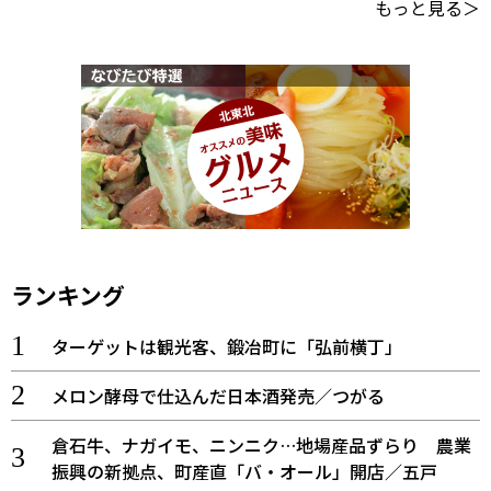
もっと見る＞
ランキング
ターゲットは観光客、鍛冶町に「弘前横丁」
メロン酵母で仕込んだ日本酒発売／つがる
倉石牛、ナガイモ、ニンニク…地場産品ずらり 農業
振興の新拠点、町産直「バ・オール」開店／五戸