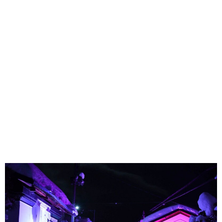
味わう一覧
麺類
ご当地グルメ
酒
スイーツ
癒す一覧
温泉
自然
宿泊
青森県
岩手県
秋田県