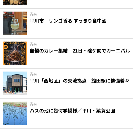
青森
平川市 リンゴ香る すっきり食中酒
青森
自慢のカレー集結 21日・碇ケ関でカーニバル
青森
平川「西地区」の交流拠点 館田駅に整備着々
青森
ハスの池に幾何学模様／平川・猿賀公園