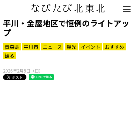
平川・金屋地区で恒例のライトアッ
プ
青森県
平川市
ニュース
観光
イベント
おすすめ
観る
2026年2月8日（日）
知る一覧
世界遺産
文化・歴史
パワースポット
ミステリー
観る一覧
桜
花
紅葉
楽しむ一覧
まつり・イベント
聖地
おみやげ・特産
道の駅・産直
鉄道
アウトドア・レジャー