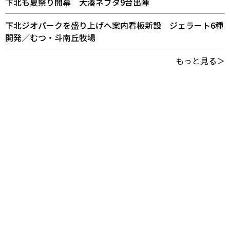
下北も夏祭り開幕 大湊ネブタ9台出陣
下北ジオパークを盛り上げへ案内看板新設 ジェラート6種
開発／むつ・斗南丘牧場
もっと見る＞