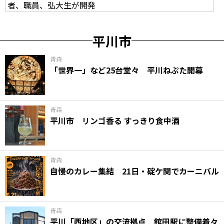
者、職員、弘大生が開発
平川市
青森
「世界一」など25台堂々 平川ねぷた開幕
青森
平川市 リンゴ香る すっきり食中酒
青森
自慢のカレー集結 21日・碇ケ関でカーニバル
青森
平川「西地区」の交流拠点 館田駅に整備着々