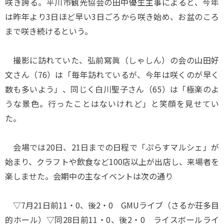
咲き誇る。平川市観光協会の田中優生主事によると、今年
は昨年より3日ほど早い3日ごろから咲き始め、お盆のころ
まで咲き続けるという。
撮影に訪れていた、弘前寫眞（しゃしん）の会の山田好
文さん（76）は「毎年訪れているが、今年は咲くのが早く
数も多いよう」、同じく白川聖子さん（65）は「極楽のよ
うな景色。行ったことはないけれど」と笑顔を見せてい
た。
会場では20日、21日までの日程で「ぷらすマルシェ」が
始まり、クラフトや飲食など100店以上が出店し、来場者を
楽しませた。会期中の主なイベントは次の通り
▽7月21日前11・0、後2・0 GMUライブ（さるか荘多目
的ホール）▽同28日前11・0、後2・0 ライスボールライ