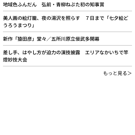
地域色ふんだん 弘前・青柳ねぷた初の知事賞
美人画の絵灯籠、夜の湯沢を照らす ７日まで「七夕絵ど
うろうまつり」
新作「猿田彦」堂々／五所川原立佞武多開幕
差し手、はやし方が迫力の演技披露 エリアなかいちで竿
燈妙技大会
もっと見る＞