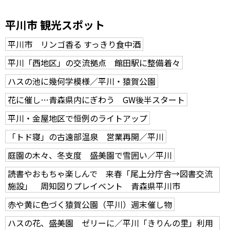
平川市 観光スポット
平川市 リンゴ香る すっきり食中酒
平川「西地区」の交流拠点 館田駅に整備着々
ハスの池に幾何学模様／平川・猿賀公園
花に催し…青森県内にぎわう GW後半スタート
平川・金屋地区で恒例のライトアップ
「トド寝」の古遠部温泉 営業再開／平川
庭園の木々、冬支度 盛美園で雪囲い／平川
読書やおもちゃ楽しんで 来春「尾上分庁舎→図書交流
施設」 周知図りプレイベント 青森県平川市
赤や黄に色づく猿賀公園（平川）週末催し物
ハスの花、盛美園 ゼリーに／平川「きりんの里」利用