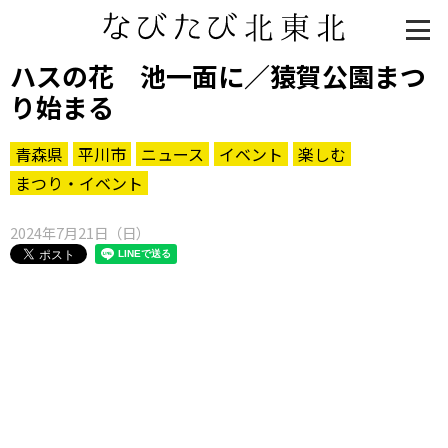
ハスの花 池一面に／猿賀公園まつ
り始まる
青森県
平川市
ニュース
イベント
楽しむ
まつり・イベント
2024年7月21日（日）
知る一覧
世界遺産
文化・歴史
パワースポット
ミステリー
観る一覧
桜
花
紅葉
楽しむ一覧
まつり・イベント
聖地
おみやげ・特産
道の駅・産直
鉄道
アウトドア・レジャー