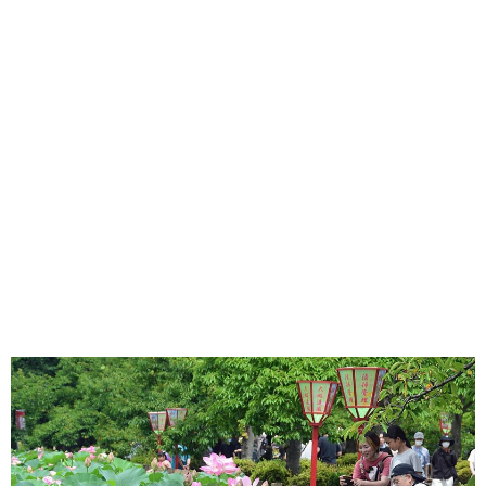
味わう一覧
麺類
ご当地グルメ
酒
スイーツ
癒す一覧
温泉
自然
宿泊
青森県
岩手県
秋田県