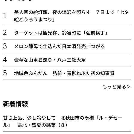
美人画の絵灯籠、夜の湯沢を照らす ７日まで「七夕
絵どうろうまつり」
ターゲットは観光客、鍛冶町に「弘前横丁」
メロン酵母で仕込んだ日本酒発売／つがる
豪華な山車お還り・八戸三社大祭
地域色ふんだん 弘前・青柳ねぷた初の知事賞
もっと見る＞
新着情報
甘さ上品、少し冷やして 北秋田市の晩梅「ル・デセー
ル」 県北・盛夏の銘菓（８）