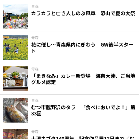
青森
カラカラと亡き人しのぶ風車 恐山で夏の大祭
青森
花に催し…青森県内にぎわう GW後半スター
ト
青森
「まきなみ」カレー新登場 海自大湊、ご当地
グルメ認定
青森
むつ市脇野沢のタラ 「食べにおいでよ！」第
33回
青森
大湊ネブタ140周年 記念作品展12日まで／む