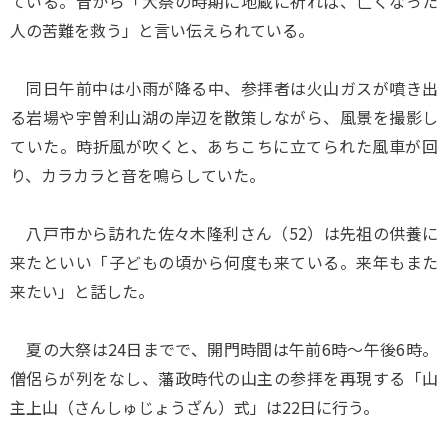
ている。昔から「大祭の時期に地蔵に祈れば、亡くなった
人の苦難を救う」と言い伝えられている。
同日午前中は小雨が降る中、参拝者は火山ガスが噴き出
る岩場や宇曽利山湖の岸辺を散策しながら、風景を撮影し
ていた。時折風が吹くと、あちこちに立てられた風車が回
り、カラカラと音を鳴らしていた。
八戸市から訪れた佐々木隆利さん（52）は先祖の供養に
来たといい「子どもの頃から何度も来ている。来年もまた
来たい」と話した。
夏の大祭は24日までで、開門時間は午前6時～午後6時。
僧侶らが列をなし、藩政時代の山主の参拝を再現する「山
主上山（さんしゅじょうざん）式」は22日に行う。