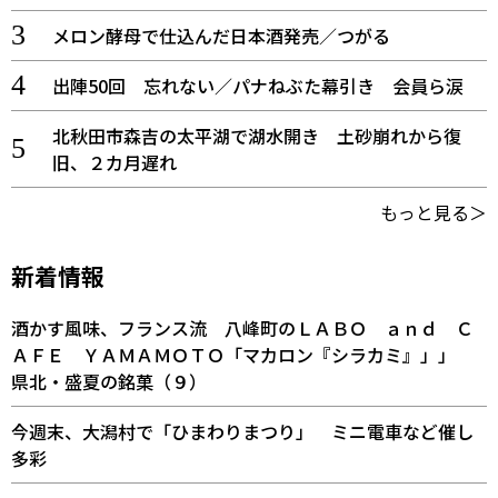
メロン酵母で仕込んだ日本酒発売／つがる
出陣50回 忘れない／パナねぶた幕引き 会員ら涙
北秋田市森吉の太平湖で湖水開き 土砂崩れから復
旧、２カ月遅れ
もっと見る＞
新着情報
酒かす風味、フランス流 八峰町のＬＡＢＯ ａｎｄ Ｃ
ＡＦＥ ＹＡＭＡＭＯＴＯ「マカロン『シラカミ』」」
県北・盛夏の銘菓（９）
今週末、大潟村で「ひまわりまつり」 ミニ電車など催し
多彩