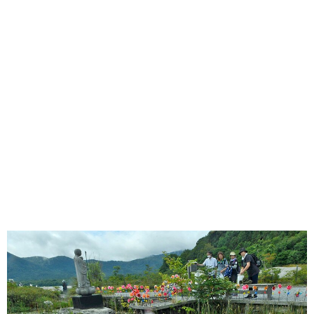
味わう一覧
麺類
ご当地グルメ
酒
スイーツ
癒す一覧
温泉
自然
宿泊
青森県
岩手県
秋田県