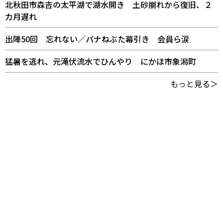
北秋田市森吉の太平湖で湖水開き 土砂崩れから復旧、２
カ月遅れ
出陣50回 忘れない／パナねぶた幕引き 会員ら涙
猛暑を逃れ、元滝伏流水でひんやり にかほ市象潟町
もっと見る＞