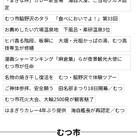
定
むつ市脇野沢のタラ 「食べにおいでよ！」第33回
お薦めしたい穴場温泉地 下風呂・薬研温泉3位
ヒバ香る階段、板塀に 大畑・元祖かっぱの湯、むつ高
技専生が修繕
漫画シャーマンキング「麻倉葉」らが夜景観光大使に
むつ市が任命
名物の焼き干し復活を むつ・脇野沢で体験ツアー
ご神体参拝、安全願う 田名部まつり18日開幕／むつ
むつ市花火大会、大輪2500発が観客魅了
はまぎりカレー4年ぶり提供 海自艦長が再認定／むつ
むつ市