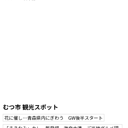
むつ市 観光スポット
花に催し…青森県内にぎわう GW後半スタート
「まきなみ」カレー新登場 海自大湊、ご当地グルメ認