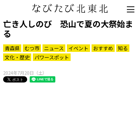
亡き人しのび 恐山で夏の大祭始ま
る
青森県
むつ市
ニュース
イベント
おすすめ
知る
文化・歴史
パワースポット
2024年7月20日（土）
知る一覧
世界遺産
文化・歴史
パワースポット
ミステリー
観る一覧
桜
花
紅葉
楽しむ一覧
まつり・イベント
聖地
おみやげ・特産
道の駅・産直
鉄道
アウトドア・レジャー