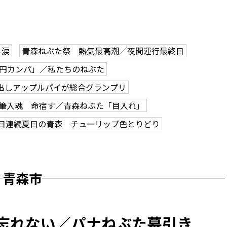
ら涙
青森ねぶた祭 熱気最高潮／夜間運行最終日
0円カンパ」／私たちのねぶた
出しアップルパイが総合グランプリ
筆入魂 命宿す／青森ねぶた「目入れ」
2日連続夏日の青森 チューリップ色とりどり
青森市
 忘れない／パナねぶた幕引き