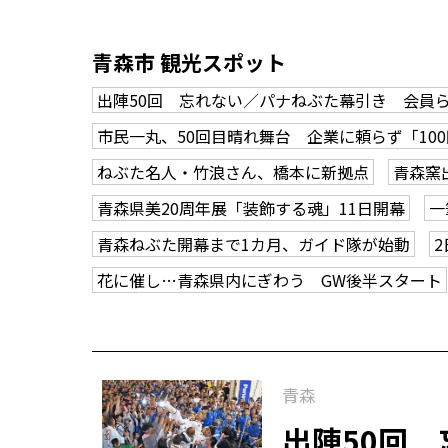
青森市 観光スポット
出陣50回 忘れない／パナねぶた幕引き 会員
市民一丸、50回目晴れ舞台 企業に頼らず「10
ねぶた名人・竹浪さん、橋本に新拠点
青森窯
青森県美20周年展「装飾する魂」11日開幕
一
青森ねぶた開幕まで1カ月、ガイド隊が始動
花に催し…青森県内にぎわう GW後半スタート
青森
出陣50回