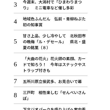
今週末、大潟村で「ひまわりまつ
り」 ミニ電車など催し多彩
地域色ふんだん 弘前・青柳ねぷた
初の知事賞
甘さ上品、少し冷やして 北秋田市
の晩梅「ル・デセール」 県北・盛
夏の銘菓（８）
「大曲の花火」花火師の素顔、カー
ドで知ろう！ 今年はスナックやス
トラップ付きも
五所川原立佞武多、お見合いで幕
三戸町 相性楽しむ「せんべいさん
ぽ」
下北ジオパークを盛り上げへ案内看