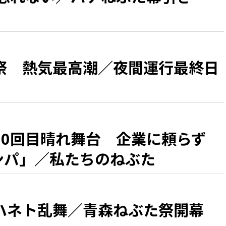
祭 熱気最高潮／夜間運行最終日
50回目晴れ舞台 企業に頼らず
カンパ」／私たちのねぶた
ハネト乱舞／青森ねぶた祭開幕