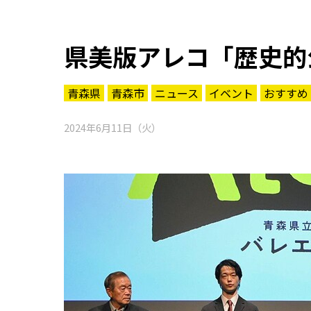
県美版アレコ「歴史的
青森県
青森市
ニュース
イベント
おすすめ
2024年6月11日（火）
知る一覧
世界遺産
文化・歴史
パワースポット
ミステリー