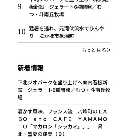
板新設 ジェラート6種開発／む
つ・斗南丘牧場
猛暑を逃れ、元滝伏流水でひんや
り にかほ市象潟町
もっと見る＞
新着情報
下北ジオパークを盛り上げへ案内看板新
設 ジェラート6種開発／むつ・斗南丘牧
場
酒かす風味、フランス流 八峰町のＬＡ
ＢＯ ａｎｄ ＣＡＦＥ ＹＡＭＡＭＯ
ＴＯ「マカロン『シラカミ』」」 県
北・盛夏の銘菓（９）