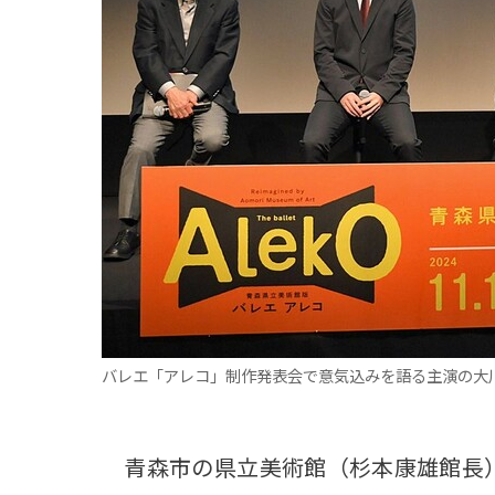
観る一覧
桜
花
紅葉
楽しむ一覧
まつり・イベント
聖地
おみやげ・特産
道の駅・産直
鉄道
アウトドア・レジャー
味わう一覧
麺類
ご当地グルメ
酒
スイーツ
癒す一覧
温泉
自然
宿泊
青森県
岩手県
秋田県
バレエ「アレコ」制作発表会で意気込みを語る主演の大
青森市の県立美術館（杉本康雄館長）は