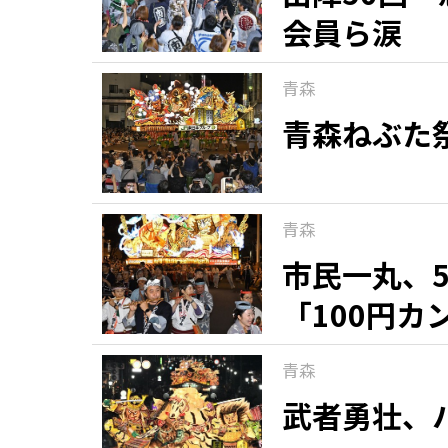
会員ら涙
青森
青森ねぶた
青森
市民一丸、
「100円
青森
武者勇壮、