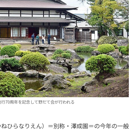
施行70周年を記念して野だて会が行われる
ねひらなりえん）＝別称・澤成園＝の今年の一般