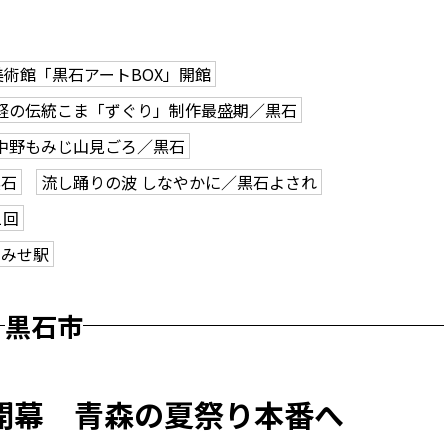
美術館「黒石アートBOX」開館
軽の伝統こま「ずぐり」制作最盛期／黒石
中野もみじ山見ごろ／黒石
黒石
流し踊りの波 しなやかに／黒石よされ
1回
こみせ駅
黒石市
開幕 青森の夏祭り本番へ