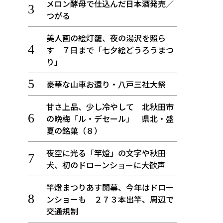
メロン酵母で仕込んだ日本酒発売／
つがる
美人画の絵灯籠、夜の湯沢を照ら
す ７日まで「七夕絵どうろうまつ
り」
豪華な山車お還り・八戸三社大祭
甘さ上品、少し冷やして 北秋田市
の晩梅「ル・デセール」 県北・盛
夏の銘菓（８）
夜空に光る「竿燈」の文字や秋田
犬、初のドローンショーに大歓声
竿燈まつりあす開幕、今年はドロー
ンショーも ２７３本出竿、周辺で
交通規制