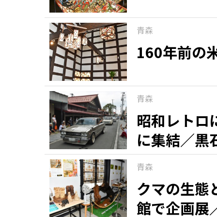
青森
160年前
青森
昭和レトロ
に集結／黒
青森
クマの生態
館で企画展