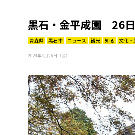
黒石・金平成園 26
青森県
黒石市
ニュース
観光
知る
文化・
2024年4月26日（金）
知る一覧
世界遺産
文化・歴史
パワースポット
ミステリー