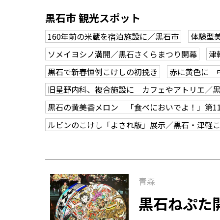
黒石市 観光スポット
160年前の米蔵を宿泊施設に／黒石市
体験型
ソメイヨシノ満開／黒石さくらまつり開幕
津
黒石で新春恒例こけしの初挽き
赤に黄色に 
旧星野内科、複合施設に カフェやアトリエ／
黒石の黄美香メロン 「食べにおいでよ！」第1
ルビンのこけし「よされ版」展示／黒石・津軽
青森
黒石ねぷた