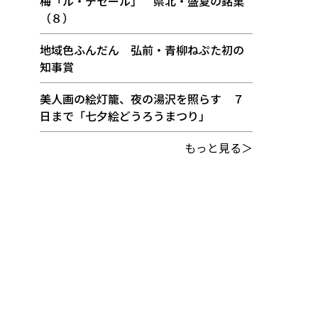
梅「ル・デセール」 県北・盛夏の銘菓
（８）
地域色ふんだん 弘前・青柳ねぷた初の
知事賞
美人画の絵灯籠、夜の湯沢を照らす ７
日まで「七夕絵どうろうまつり」
もっと見る＞