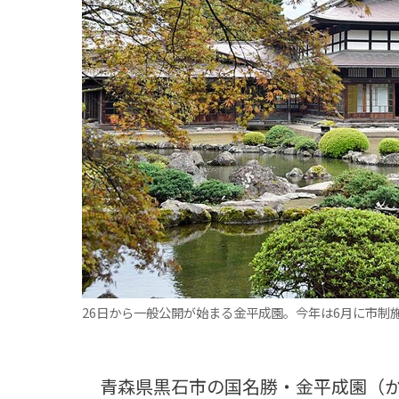
観る一覧
桜
花
紅葉
楽しむ一覧
まつり・イベント
聖地
おみやげ・特産
道の駅・産直
鉄道
アウトドア・レジャー
味わう一覧
麺類
ご当地グルメ
酒
スイーツ
癒す一覧
温泉
自然
宿泊
青森県
岩手県
秋田県
26日から一般公開が始まる金平成園。今年は6月に市制
青森県黒石市の国名勝・金平成園（か