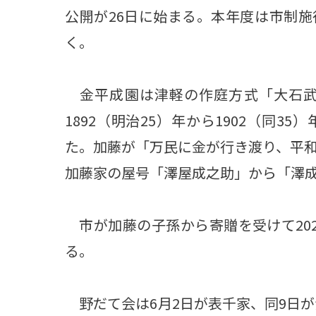
公開が26日に始まる。本年度は市制施行
く。
金平成園は津軽の作庭方式「大石武
1892（明治25）年から1902（同
た。加藤が「万民に金が行き渡り、平
加藤家の屋号「澤屋成之助」から「澤
市が加藤の子孫から寄贈を受けて20
る。
野だて会は6月2日が表千家、同9日が