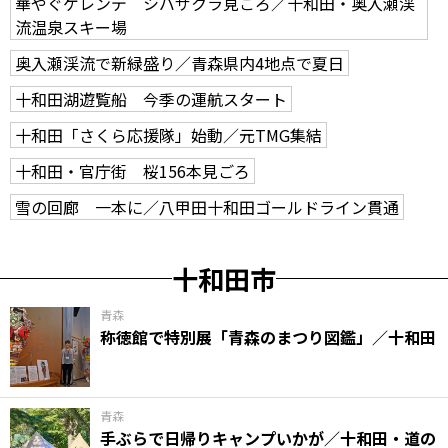
華やぐゲレンデ シバザクラ見ごろ／十和田・奥入瀬渓
流温泉スキー場
奥入瀬渓流で新緑盛り／青森県内4地点で夏日
十和田湖遊覧船 今季の運航スタート
十和田「さくら応援隊」始動／元TMG集結
十和田・官庁街 桜156本見ごろ
雪の回廊 一本に／八甲田十和田ゴールドライン貫通
十和田市
青森
称徳館で特別展「青森のまつり図鑑」／十和田
青森
手ぶらで日帰りキャンプいかが／十和田・道の