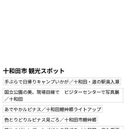
十和田市 観光スポット
手ぶらで日帰りキャンプいかが／十和田・道の駅奥入瀬
国立公園の美、現場目線で ビジターセンターで写真展
／十和田
あでやかルピナス／十和田鯉艸郷ライトアップ
色とりどりルピナス見ごろ／十和田市鯉艸郷