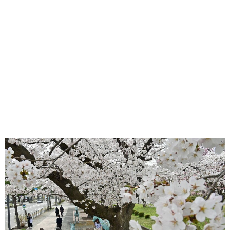
味わう一覧
麺類
ご当地グルメ
酒
スイーツ
癒す一覧
温泉
自然
宿泊
青森県
岩手県
秋田県