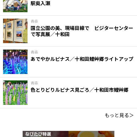
駅奥入瀬
青森
国立公園の美、現場目線で ビジターセンター
で写真展／十和田
青森
あでやかルピナス／十和田鯉艸郷ライトアップ
青森
色とりどりルピナス見ごろ／十和田市鯉艸郷
もっと見る＞