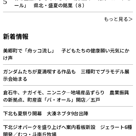
ール」 県北・盛夏の銘菓（８）
もっと見る＞
新着情報
美郷町で「舟ッコ流し」 子どもたちの健康願い元気にか
け声
ガンダムたちが夏満喫する作品も 三種町でプラモデル展
示会始まる
倉石牛、ナガイモ、ニンニク…地場産品ずらり 農業振興
の新拠点、町産直「バ・オール」開店／五戸
下北も夏祭り開幕 大湊ネブタ9台出陣
下北ジオパークを盛り上げへ案内看板新設 ジェラート6種
開発／むつ・斗南丘牧場