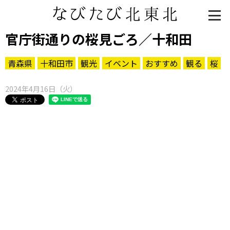
官庁街通りの桜見ごろ／十和田
青森県
十和田市
観光
イベント
おすすめ
観る
桜
2024年4月16日（火）
知る一覧
世界遺産
文化・歴史
パワースポット
ミステリー
観る一覧
桜
花
紅葉
楽しむ一覧
まつり・イベント
聖地
おみやげ・特産
道の駅・産直
鉄道
アウトドア・レジャー