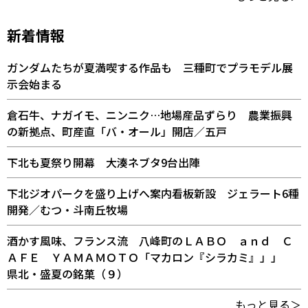
新着情報
ガンダムたちが夏満喫する作品も 三種町でプラモデル展
示会始まる
倉石牛、ナガイモ、ニンニク…地場産品ずらり 農業振興
の新拠点、町産直「バ・オール」開店／五戸
下北も夏祭り開幕 大湊ネブタ9台出陣
下北ジオパークを盛り上げへ案内看板新設 ジェラート6種
開発／むつ・斗南丘牧場
酒かす風味、フランス流 八峰町のＬＡＢＯ ａｎｄ Ｃ
ＡＦＥ ＹＡＭＡＭＯＴＯ「マカロン『シラカミ』」」
県北・盛夏の銘菓（９）
もっと見る＞