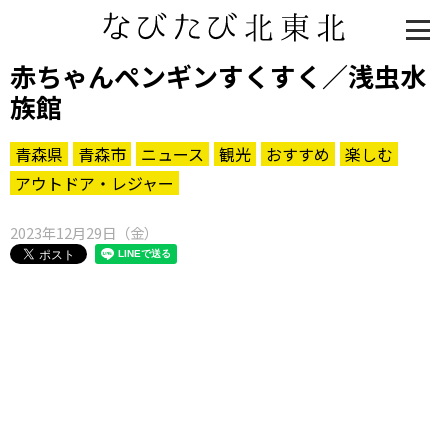
赤ちゃんペンギンすくすく／浅虫水
族館
青森県
青森市
ニュース
観光
おすすめ
楽しむ
アウトドア・レジャー
2023年12月29日（金）
知る一覧
世界遺産
文化・歴史
パワースポット
ミステリー
観る一覧
桜
花
紅葉
楽しむ一覧
まつり・イベント
聖地
おみやげ・特産
道の駅・産直
鉄道
アウトドア・レジャー