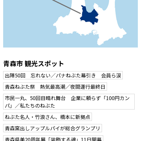
青森市 観光スポット
出陣50回 忘れない／パナねぶた幕引き 会員ら涙
青森ねぶた祭 熱気最高潮／夜間運行最終日
市民一丸、50回目晴れ舞台 企業に頼らず「100円カン
パ」／私たちのねぶた
ねぶた名人・竹浪さん、橋本に新拠点
青森窯出しアップルパイが総合グランプリ
青森県美20周年展「装飾する魂」11日開幕