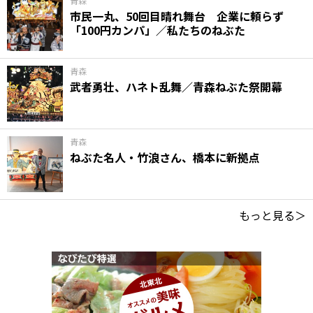
青森
市民一丸、50回目晴れ舞台 企業に頼らず
「100円カンパ」／私たちのねぶた
青森
武者勇壮、ハネト乱舞／青森ねぶた祭開幕
青森
ねぶた名人・竹浪さん、橋本に新拠点
もっと見る＞