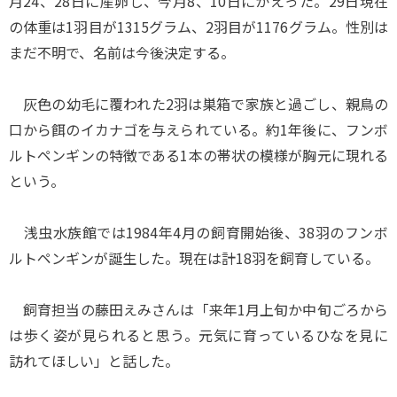
月24、28日に産卵し、今月8、10日にかえった。29日現在
の体重は1羽目が1315グラム、2羽目が1176グラム。性別は
まだ不明で、名前は今後決定する。
灰色の幼毛に覆われた2羽は巣箱で家族と過ごし、親鳥の
口から餌のイカナゴを与えられている。約1年後に、フンボ
ルトペンギンの特徴である1本の帯状の模様が胸元に現れる
という。
浅虫水族館では1984年4月の飼育開始後、38羽のフンボ
ルトペンギンが誕生した。現在は計18羽を飼育している。
飼育担当の藤田えみさんは「来年1月上旬か中旬ごろから
は歩く姿が見られると思う。元気に育っているひなを見に
訪れてほしい」と話した。