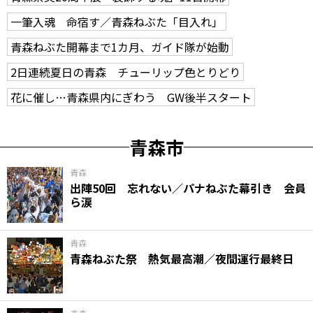
一筆入魂 命宿す／青森ねぶた「目入れ」
青森ねぶた開幕まで1カ月、ガイド隊が始動
2日連続夏日の青森 チューリップ色とりどり
花に催し…青森県内にぎわう GW後半スタート
青森市
青森
出陣50回 忘れない／パナねぶた幕引き 会員
ら涙
青森
青森ねぶた祭 熱気最高潮／夜間運行最終日