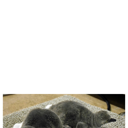
味わう一覧
麺類
ご当地グルメ
酒
スイーツ
癒す一覧
温泉
自然
宿泊
青森県
岩手県
秋田県