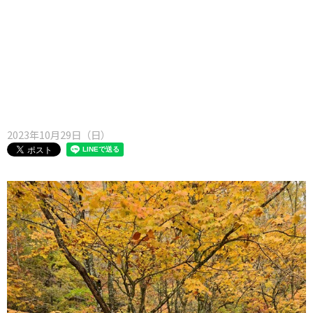
味わう一覧
麺類
ご当地グルメ
酒
スイーツ
癒す一覧
温泉
自然
宿泊
青森県
岩手県
秋田県
2023年10月29日（日）