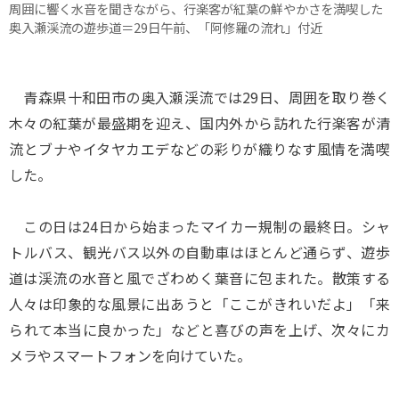
周囲に響く水音を聞きながら、行楽客が紅葉の鮮やかさを満喫した
奥入瀬渓流の遊歩道＝29日午前、「阿修羅の流れ」付近
青森県十和田市の奥入瀬渓流では29日、周囲を取り巻く
木々の紅葉が最盛期を迎え、国内外から訪れた行楽客が清
流とブナやイタヤカエデなどの彩りが織りなす風情を満喫
した。
この日は24日から始まったマイカー規制の最終日。シャ
トルバス、観光バス以外の自動車はほとんど通らず、遊歩
道は渓流の水音と風でざわめく葉音に包まれた。散策する
人々は印象的な風景に出あうと「ここがきれいだよ」「来
られて本当に良かった」などと喜びの声を上げ、次々にカ
メラやスマートフォンを向けていた。