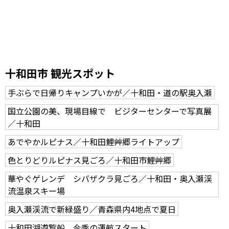
十和田市 観光スポット
手ぶらで日帰りキャンプいかが／十和田・道の駅奥入瀬
国立公園の美、現場目線で ビジターセンターで写真展
／十和田
あでやかルピナス／十和田鯉艸郷ライトアップ
色とりどりルピナス見ごろ／十和田市鯉艸郷
華やぐゲレンデ シバザクラ見ごろ／十和田・奥入瀬渓
流温泉スキー場
奥入瀬渓流で新緑盛り／青森県内4地点で夏日
十和田湖遊覧船 今季の運航スタート