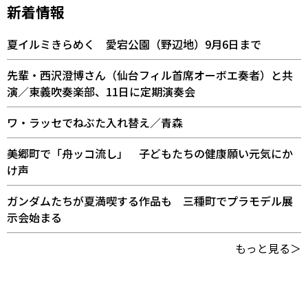
新着情報
夏イルミきらめく 愛宕公園（野辺地）9月6日まで
先輩・西沢澄博さん（仙台フィル首席オーボエ奏者）と共
演／東義吹奏楽部、11日に定期演奏会
ワ・ラッセでねぶた入れ替え／青森
美郷町で「舟ッコ流し」 子どもたちの健康願い元気にか
け声
ガンダムたちが夏満喫する作品も 三種町でプラモデル展
示会始まる
もっと見る＞