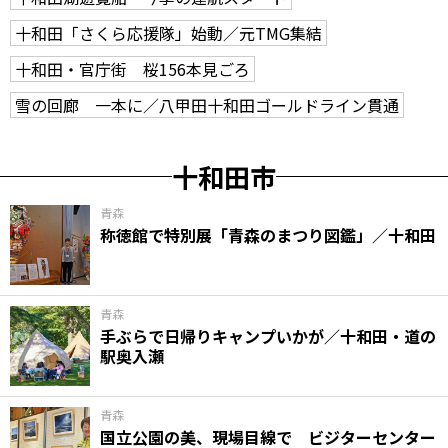
十和田「さくら応援隊」始動／元TMG集結
十和田・官庁街 桜156本見ごろ
雪の回廊 一本に／八甲田十和田ゴールドライン貫通
十和田市
青森
称徳館で特別展「青森のまつり図鑑」／十和田
青森
手ぶらで日帰りキャンプいかが／十和田・道の
駅奥入瀬
青森
国立公園の美、現場目線で ビジターセンター