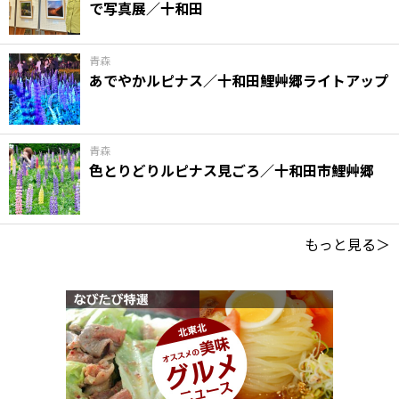
で写真展／十和田
青森
あでやかルピナス／十和田鯉艸郷ライトアップ
青森
色とりどりルピナス見ごろ／十和田市鯉艸郷
もっと見る＞