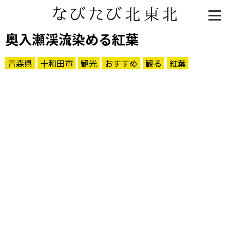
奥入瀬渓流染める紅葉
青森県
十和田市
観光
おすすめ
観る
紅葉
知る一覧
世界遺産
文化・歴史
パワースポット
ミステリー
観る一覧
桜
花
紅葉
楽しむ一覧
まつり・イベント
聖地
おみやげ・特産
道の駅・産直
鉄道
アウトドア・レジャー