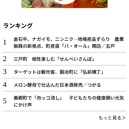
ランキング
倉石牛、ナガイモ、ニンニク…地場産品ずらり 農業
振興の新拠点、町産直「バ・オール」開店／五戸
三戸町 相性楽しむ「せんべいさんぽ」
ターゲットは観光客、鍛冶町に「弘前横丁」
メロン酵母で仕込んだ日本酒発売／つがる
美郷町で「舟ッコ流し」 子どもたちの健康願い元気
にかけ声
もっと見る＞