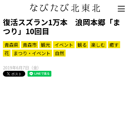
復活スズラン1万本 浪岡本郷「ま
つり」10回目
青森県
青森市
観光
イベント
観る
楽しむ
癒す
花
まつり・イベント
自然
2019年6月7日（金）
知る一覧
世界遺産
文化・歴史
パワースポット
ミステリー
観る一覧
桜
花
紅葉
楽しむ一覧
まつり・イベント
聖地
おみやげ・特産
道の駅・産直
鉄道
アウトドア・レジャー