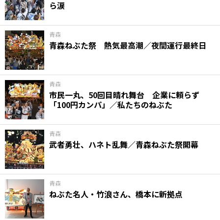
ら涙
青森
青森ねぶた祭 熱気最高潮／夜間運行最終日
青森
市民一丸、50回目晴れ舞台 企業に頼らず
「100円カンパ」／私たちのねぶた
青森
武者勇壮、ハネト乱舞／青森ねぶた祭開幕
青森
ねぶた名人・竹浪さん、橋本に新拠点