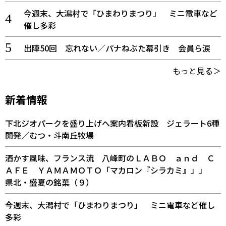
今週末、大潟村で「ひまわりまつり」 ミニ電車など
催し多彩
出陣50回 忘れない／パナねぶた幕引き 会員ら涙
もっと見る＞
新着情報
下北ジオパークを盛り上げへ案内看板新設 ジェラート6種
開発／むつ・斗南丘牧場
酒かす風味、フランス流 八峰町のＬＡＢＯ ａｎｄ Ｃ
ＡＦＥ ＹＡＭＡＭＯＴＯ「マカロン『シラカミ』」」
県北・盛夏の銘菓（９）
今週末、大潟村で「ひまわりまつり」 ミニ電車など催し
多彩