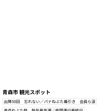
青森市 観光スポット
出陣50回 忘れない／パナねぶた幕引き 会員ら涙
青森ねぶた祭 熱気最高潮／夜間運行最終日