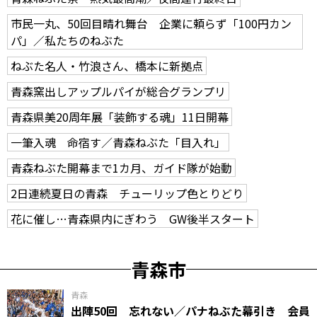
市民一丸、50回目晴れ舞台 企業に頼らず「100円カン
パ」／私たちのねぶた
ねぶた名人・竹浪さん、橋本に新拠点
青森窯出しアップルパイが総合グランプリ
青森県美20周年展「装飾する魂」11日開幕
一筆入魂 命宿す／青森ねぶた「目入れ」
青森ねぶた開幕まで1カ月、ガイド隊が始動
2日連続夏日の青森 チューリップ色とりどり
花に催し…青森県内にぎわう GW後半スタート
青森市
青森
出陣50回 忘れない／パナねぶた幕引き 会員