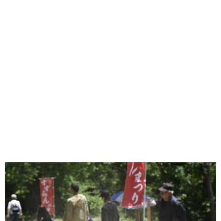
味わう一覧
麺類
ご当地グルメ
酒
スイーツ
癒す一覧
温泉
自然
宿泊
青森県
岩手県
秋田県