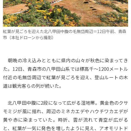
紅葉が見ごろを迎えた北八甲田中腹の毛無岱周辺＝12日午前、青森
市（本社ドローンから撮影）
朝晩の冷え込みとともに県内の山々が秋色に染まってき
た。12日、青森市の八甲田山系では標高千～1200メートル
付近の毛無岱周辺で紅葉が見ごろを迎え、登山ルートの木
道は観光客らの列が続いた。
北八甲田中腹に2段になって広がる湿地帯。黄金色のクサ
モミジが風に揺れ、周辺のミネカエデやハウチワカエデが
黄や赤に染まっていた。時折、雲が流れて青空が広がる
と、紅葉が一気に発色を増したように見え、アオモリトド