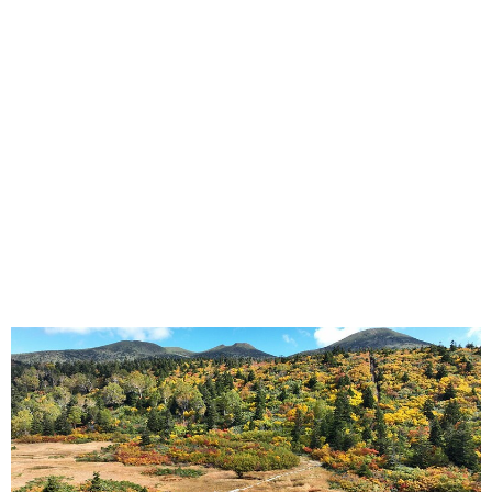
味わう一覧
麺類
ご当地グルメ
酒
スイーツ
癒す一覧
温泉
自然
宿泊
青森県
岩手県
秋田県