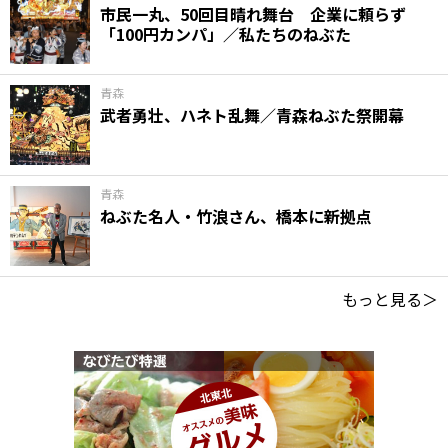
市民一丸、50回目晴れ舞台 企業に頼らず
「100円カンパ」／私たちのねぶた
青森
武者勇壮、ハネト乱舞／青森ねぶた祭開幕
青森
ねぶた名人・竹浪さん、橋本に新拠点
もっと見る＞