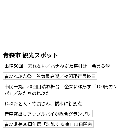
青森市 観光スポット
出陣50回 忘れない／パナねぶた幕引き 会員ら涙
青森ねぶた祭 熱気最高潮／夜間運行最終日
市民一丸、50回目晴れ舞台 企業に頼らず「100円カン
パ」／私たちのねぶた
ねぶた名人・竹浪さん、橋本に新拠点
青森窯出しアップルパイが総合グランプリ
青森県美20周年展「装飾する魂」11日開幕