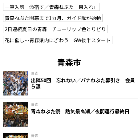
一筆入魂 命宿す／青森ねぶた「目入れ」
青森ねぶた開幕まで1カ月、ガイド隊が始動
2日連続夏日の青森 チューリップ色とりどり
花に催し…青森県内にぎわう GW後半スタート
青森市
青森
出陣50回 忘れない／パナねぶた幕引き 会員
ら涙
青森
青森ねぶた祭 熱気最高潮／夜間運行最終日
青森