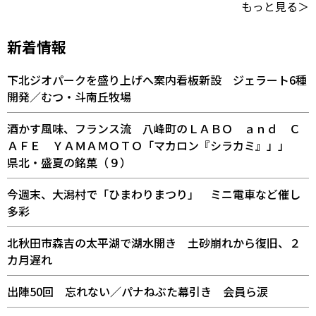
もっと見る＞
新着情報
下北ジオパークを盛り上げへ案内看板新設 ジェラート6種
開発／むつ・斗南丘牧場
酒かす風味、フランス流 八峰町のＬＡＢＯ ａｎｄ Ｃ
ＡＦＥ ＹＡＭＡＭＯＴＯ「マカロン『シラカミ』」」
県北・盛夏の銘菓（９）
今週末、大潟村で「ひまわりまつり」 ミニ電車など催し
多彩
北秋田市森吉の太平湖で湖水開き 土砂崩れから復旧、２
カ月遅れ
出陣50回 忘れない／パナねぶた幕引き 会員ら涙