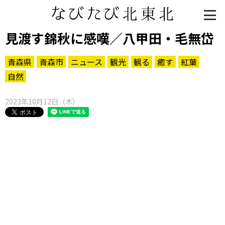
見渡す錦秋に感嘆／八甲田・毛無岱
青森県
青森市
ニュース
観光
観る
癒す
紅葉
自然
2023年10月12日（木）
知る一覧
世界遺産
文化・歴史
パワースポット
ミステリー
観る一覧
桜
花
紅葉
楽しむ一覧
まつり・イベント
聖地
おみやげ・特産
道の駅・産直
鉄道
アウトドア・レジャー