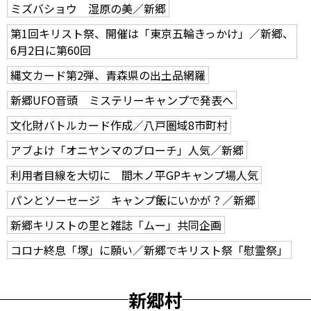
ミズバショウ 湿原の美／新郷
第1回キリスト祭、開催は「東京五輪きっかけ」／新郷、
6月2日に第60回
縄文カード第2弾、青森県の出土品網羅
新郷UFO音頭 ミステリーキャンプで発表へ
文化財バトルカード作成／八戸圏域8市町村
アブよけ「オニヤンマのブローチ」人気／新郷
利用者目線を大切に 間木ノ平GPキャンプ場人気
パンとソーセージ キャンプ飯にいかが？／新郷
新郷キリストの里と雑誌「ムー」共同企画
コロナ終息「塚」に願い／新郷でキリスト祭「慰霊祭」
新郷村