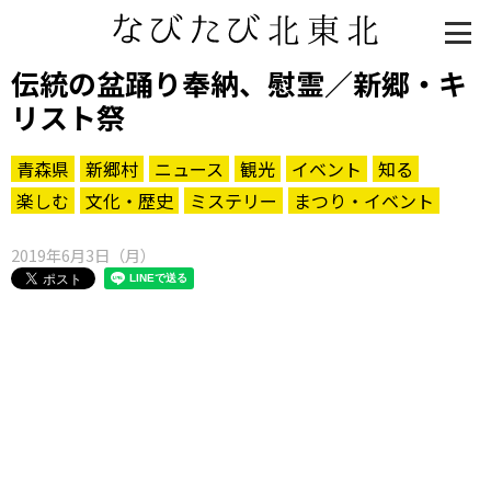
伝統の盆踊り奉納、慰霊／新郷・キ
リスト祭
青森県
新郷村
ニュース
観光
イベント
知る
楽しむ
文化・歴史
ミステリー
まつり・イベント
2019年6月3日（月）
知る一覧
世界遺産
文化・歴史
パワースポット
ミステリー
観る一覧
桜
花
紅葉
楽しむ一覧
まつり・イベント
聖地
おみやげ・特産
道の駅・産直
鉄道
アウトドア・レジャー