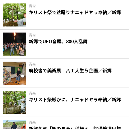
青森
キリスト祭で盆踊りナニャドヤラ奉納／新郷
青森
新郷でUFO音頭、800人乱舞
青森
廃校舎で美術展 八工大生ら企画／新郷
青森
キリスト祭厳かに、ナニャドヤラ奉納／新郷
青森
新郷名産「郷のきみ」種植え 収穫倍増目標