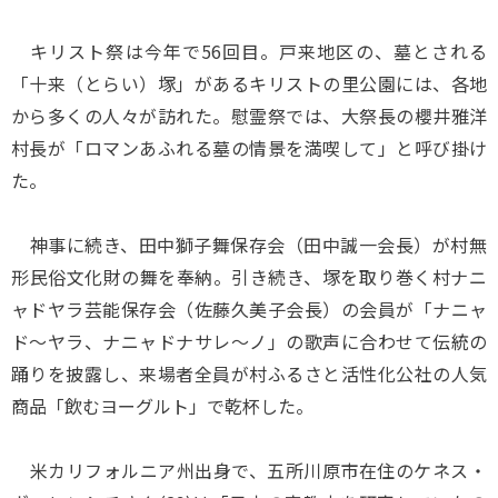
キリスト祭は今年で56回目。戸来地区の、墓とされる
「十来（とらい）塚」があるキリストの里公園には、各地
から多くの人々が訪れた。慰霊祭では、大祭長の櫻井雅洋
村長が「ロマンあふれる墓の情景を満喫して」と呼び掛け
た。
神事に続き、田中獅子舞保存会（田中誠一会長）が村無
形民俗文化財の舞を奉納。引き続き、塚を取り巻く村ナニ
ャドヤラ芸能保存会（佐藤久美子会長）の会員が「ナニャ
ド～ヤラ、ナニャドナサレ～ノ」の歌声に合わせて伝統の
踊りを披露し、来場者全員が村ふるさと活性化公社の人気
商品「飲むヨーグルト」で乾杯した。
米カリフォルニア州出身で、五所川原市在住のケネス・