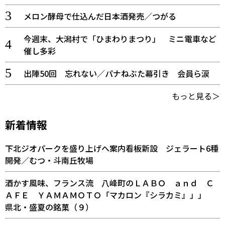
メロン酵母で仕込んだ日本酒発売／つがる
今週末、大潟村で「ひまわりまつり」 ミニ電車など
催し多彩
出陣50回 忘れない／パナねぶた幕引き 会員ら涙
もっと見る＞
新着情報
下北ジオパークを盛り上げへ案内看板新設 ジェラート6種
開発／むつ・斗南丘牧場
酒かす風味、フランス流 八峰町のＬＡＢＯ ａｎｄ Ｃ
ＡＦＥ ＹＡＭＡＭＯＴＯ「マカロン『シラカミ』」」
県北・盛夏の銘菓（９）