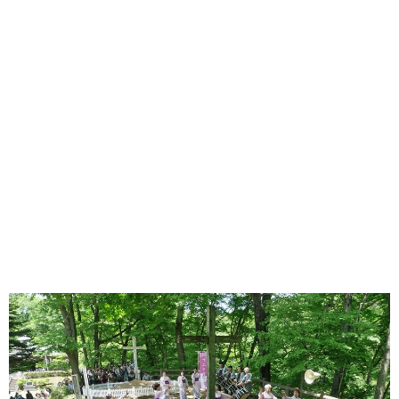
味わう一覧
麺類
ご当地グルメ
酒
スイーツ
癒す一覧
温泉
自然
宿泊
青森県
岩手県
秋田県