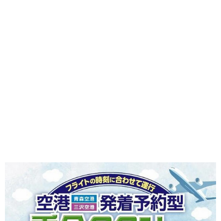
味わう一覧
麺類
ご当地グルメ
酒
スイーツ
癒す一覧
温泉
自然
宿泊
青森県
岩手県
秋田県