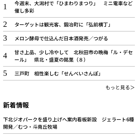
今週末、大潟村で「ひまわりまつり」 ミニ電車など
催し多彩
ターゲットは観光客、鍛冶町に「弘前横丁」
メロン酵母で仕込んだ日本酒発売／つがる
甘さ上品、少し冷やして 北秋田市の晩梅「ル・デセ
ール」 県北・盛夏の銘菓（８）
三戸町 相性楽しむ「せんべいさんぽ」
もっと見る＞
新着情報
下北ジオパークを盛り上げへ案内看板新設 ジェラート6種
開発／むつ・斗南丘牧場