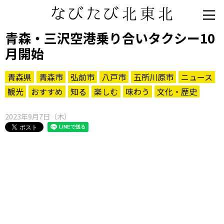
青森・三沢空港乗り合いタクシー10
月開始
青森県
青森市
弘前市
八戸市
五所川原市
ニュース
観光
おすすめ
知る
楽しむ
味わう
文化・歴史
2023年9月7日（木）
知る一覧
世界遺産
文化・歴史
パワースポット
ミステリー
観る一覧
桜
花
紅葉
楽しむ一覧
まつり・イベント
聖地
おみやげ・特産
道の駅・産直
鉄道
アウトドア・レジャー