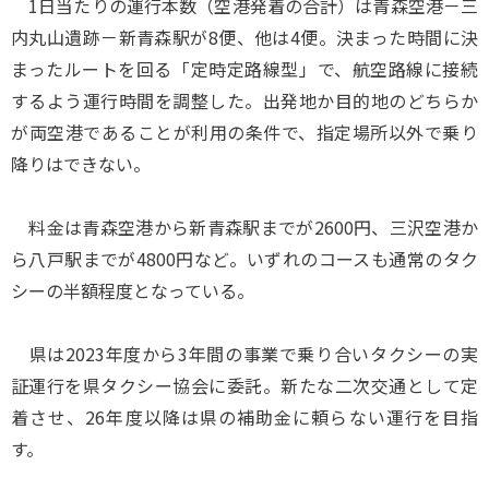
1日当たりの運行本数（空港発着の合計）は青森空港－三
内丸山遺跡－新青森駅が8便、他は4便。決まった時間に決
まったルートを回る「定時定路線型」で、航空路線に接続
するよう運行時間を調整した。出発地か目的地のどちらか
が両空港であることが利用の条件で、指定場所以外で乗り
降りはできない。
料金は青森空港から新青森駅までが2600円、三沢空港か
ら八戸駅までが4800円など。いずれのコースも通常のタク
シーの半額程度となっている。
県は2023年度から3年間の事業で乗り合いタクシーの実
証運行を県タクシー協会に委託。新たな二次交通として定
着させ、26年度以降は県の補助金に頼らない運行を目指
す。