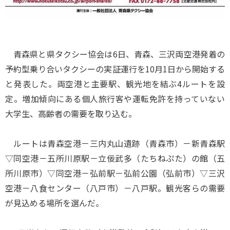
青森県と県タクシー協会は6日、青森、三沢両空港発着の
予約型乗り合いタクシーの実証運行を10月1日から開始する
と発表した。両空港と主要駅、観光地を結ぶ4ルートを設
定。増加傾向にある個人旅行客や運転免許を持っていない
大学生、高齢者の需要を取り込む。
ルートは青森空港－三内丸山遺跡（青森市）－新青森駅
▽同空港－五所川原駅－立佞武多（たちねぷた）の館（五
所川原市）▽同空港－弘前駅－弘前公園（弘前市）▽三沢
空港－八食センター（八戸市）－八戸駅。観光客らの需要
が見込める場所を選んだ。