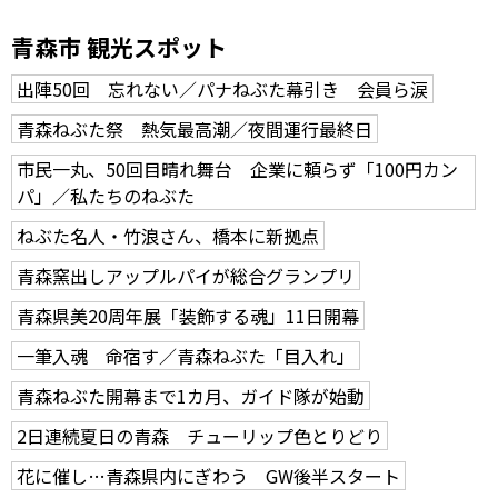
青森市 観光スポット
出陣50回 忘れない／パナねぶた幕引き 会員ら涙
青森ねぶた祭 熱気最高潮／夜間運行最終日
市民一丸、50回目晴れ舞台 企業に頼らず「100円カン
パ」／私たちのねぶた
ねぶた名人・竹浪さん、橋本に新拠点
青森窯出しアップルパイが総合グランプリ
青森県美20周年展「装飾する魂」11日開幕
一筆入魂 命宿す／青森ねぶた「目入れ」
青森ねぶた開幕まで1カ月、ガイド隊が始動
2日連続夏日の青森 チューリップ色とりどり
花に催し…青森県内にぎわう GW後半スタート