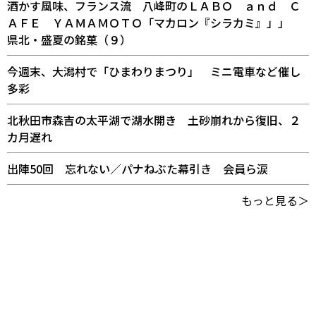
酒かす風味、フランス流 八峰町のＬＡＢＯ ａｎｄ Ｃ
ＡＦＥ ＹＡＭＡＭＯＴＯ「マカロン『シラカミ』」」
県北・盛夏の銘菓（９）
今週末、大潟村で「ひまわりまつり」 ミニ電車など催し
多彩
北秋田市森吉の太平湖で湖水開き 土砂崩れから復旧、２
カ月遅れ
出陣50回 忘れない／パナねぶた幕引き 会員ら涙
もっと見る＞