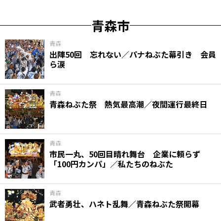
青森市
青森
出陣50回 忘れない／パナねぶた幕引き 会員
ら涙
青森
青森ねぶた祭 熱気最高潮／夜間運行最終日
青森
市民一丸、50回目晴れ舞台 企業に頼らず
「100円カンパ」／私たちのねぶた
青森
武者勇壮、ハネト乱舞／青森ねぶた祭開幕