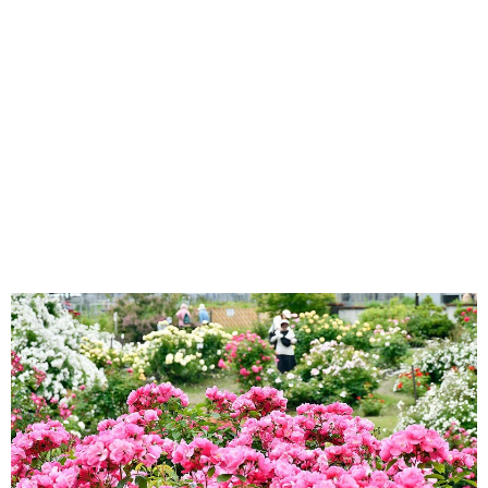
味わう一覧
麺類
ご当地グルメ
酒
スイーツ
癒す一覧
温泉
自然
宿泊
青森県
岩手県
秋田県