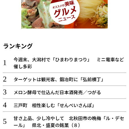
ランキング
今週末、大潟村で「ひまわりまつり」 ミニ電車など
催し多彩
ターゲットは観光客、鍛冶町に「弘前横丁」
メロン酵母で仕込んだ日本酒発売／つがる
三戸町 相性楽しむ「せんべいさんぽ」
甘さ上品、少し冷やして 北秋田市の晩梅「ル・デセ
ール」 県北・盛夏の銘菓（８）