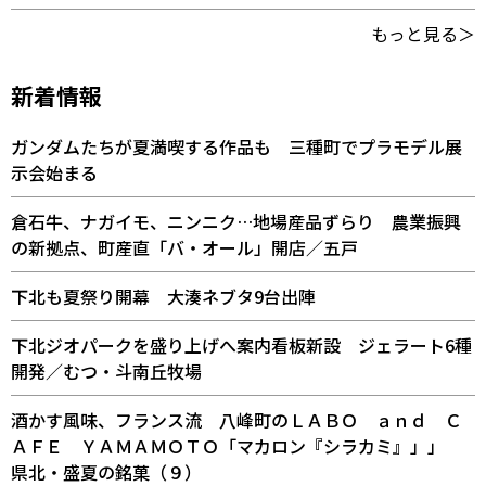
もっと見る＞
新着情報
ガンダムたちが夏満喫する作品も 三種町でプラモデル展
示会始まる
倉石牛、ナガイモ、ニンニク…地場産品ずらり 農業振興
の新拠点、町産直「バ・オール」開店／五戸
下北も夏祭り開幕 大湊ネブタ9台出陣
下北ジオパークを盛り上げへ案内看板新設 ジェラート6種
開発／むつ・斗南丘牧場
酒かす風味、フランス流 八峰町のＬＡＢＯ ａｎｄ Ｃ
ＡＦＥ ＹＡＭＡＭＯＴＯ「マカロン『シラカミ』」」
県北・盛夏の銘菓（９）