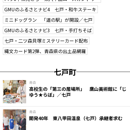
GMUのふるさとナビ4 七戸・和牛ステーキ
ミニドッグラン 「道の駅」が開設／七戸
GMUのふるさとナビ3 七戸・手打ちそば
七戸・二ツ森貝塚ミステリーカード配布
縄文カード第2弾、青森県の出土品網羅
七戸町
青森
高校生の「第三の居場所」 鷹山美術館に「じ
ゆう★らぼ」／七戸
青森
開発40年 東八甲田温泉（七戸）承継者求む