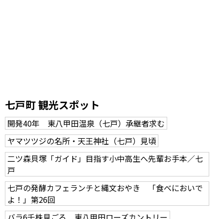
七戸町 観光スポット
開発40年 東八甲田温泉（七戸）承継者求む
ヤマツツジの名所・天王神社（七戸）見頃
二ツ森貝塚「ガイド」目指す小中高生へ先輩お手本／七
戸
七戸の発酵カフェランチと縄文おやき 「食べにおいで
よ！」第26回
バラ6千株見ごろ 東八甲田ローズカントリー