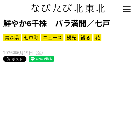
鮮やか6千株 バラ満開／七戸
青森県
七戸町
ニュース
観光
観る
花
2026年6月19日（金）
知る一覧
世界遺産
文化・歴史
パワースポット
ミステリー
観る一覧
桜
花
紅葉
楽しむ一覧
まつり・イベント
聖地
おみやげ・特産
道の駅・産直
鉄道
アウトドア・レジャー