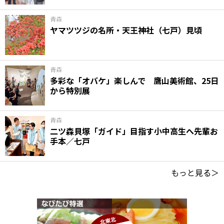
青森
ヤマツツジの名所・天王神社（七戸）見頃
青森
多彩な「オバケ」楽しんで 鷹山美術館、25日
から特別展
青森
二ツ森貝塚「ガイド」目指す小中高生へ先輩お
手本／七戸
もっと見る＞