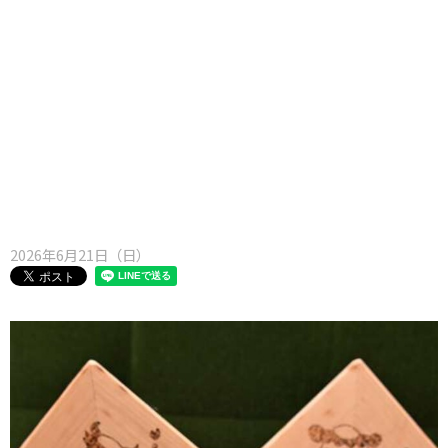
味わう一覧
麺類
ご当地グルメ
酒
スイーツ
癒す一覧
温泉
自然
宿泊
青森県
岩手県
秋田県
2026年6月21日（日）