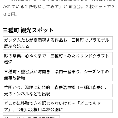
かれている２匹も探してみて」と同協会。２枚セットで３
００円。
三種町 観光スポット
ガンダムたちが夏満喫する作品も 三種町でプラモデル
展示会始まる
砂の祭典、心ゆくまで 三種町・みたねサンドクラフト
盛況
三種町・釜谷浜が海開き 県内一番乗り、シーズン中の
無事故祈願
竹明かり、湯煙に幻想的 森岳温泉郷（三種町森岳）、
光のトンネルなども出現
どこかに移動できる訳じゃないけど…「どこでもド
ア」、今度は羽根川森林公園に