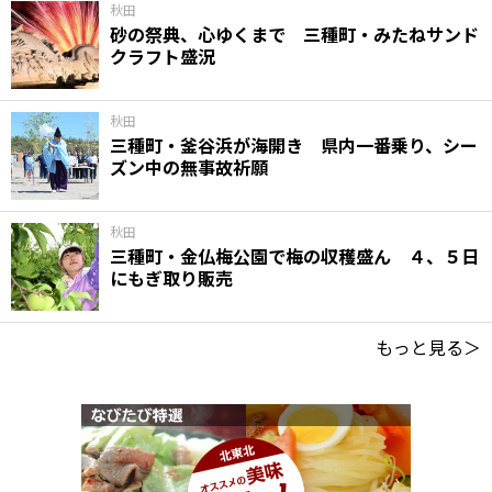
秋田
砂の祭典、心ゆくまで 三種町・みたねサンド
クラフト盛況
秋田
三種町・釜谷浜が海開き 県内一番乗り、シー
ズン中の無事故祈願
秋田
三種町・金仏梅公園で梅の収穫盛ん ４、５日
にもぎ取り販売
もっと見る＞