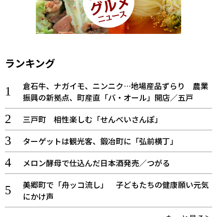
ランキング
倉石牛、ナガイモ、ニンニク…地場産品ずらり 農業
振興の新拠点、町産直「バ・オール」開店／五戸
三戸町 相性楽しむ「せんべいさんぽ」
ターゲットは観光客、鍛冶町に「弘前横丁」
メロン酵母で仕込んだ日本酒発売／つがる
美郷町で「舟ッコ流し」 子どもたちの健康願い元気
にかけ声