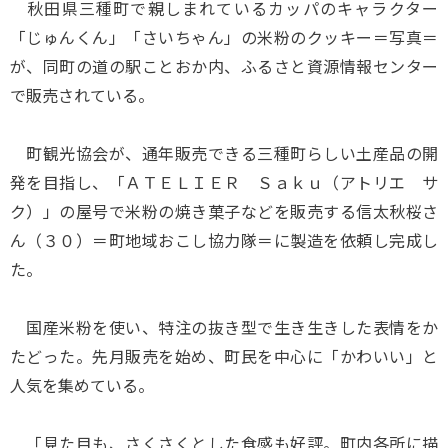
秋田県三種町で親しまれているカッパのキャラクター
「じゅんくん」「さいちゃん」の米粉のクッキー＝写真＝
が、同町の道の駅ことおか内、ふるさと資源情報センター
で販売されている。
町観光協会が、通年販売できる三種町らしい土産品の開
発を目指し、「ＡＴＥＬＩＥＲ Ｓａｋｕ（アトリエ サ
ク）」の屋号で米粉の焼き菓子などを販売する信太秋桜さ
ん（３０）＝町地域おこし協力隊＝に製造を依頼し完成し
た。
国産米粉を使い、特注の抜き型で生き生きした表情をか
たどった。先月販売を始め、町民を中心に「かわいい」と
人気を集めている。
「見た目も、さくさくとした食感も好評。町内各所に描