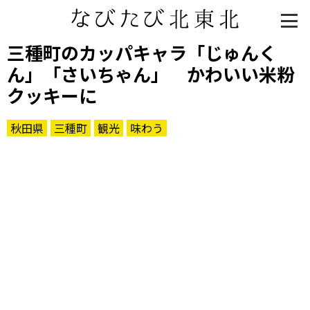
三種町のカッパキャラ「じゅんく
ん」「さいちゃん」 かわいい米粉
クッキーに
秋田県
三種町
観光
味わう
知る一覧
世界遺産
文化・歴史
パワースポット
ミステリー
観る一覧
桜
花
紅葉
楽しむ一覧
まつり・イベント
聖地
おみやげ・特産
道の駅・産直
鉄道
アウトドア・レジャー