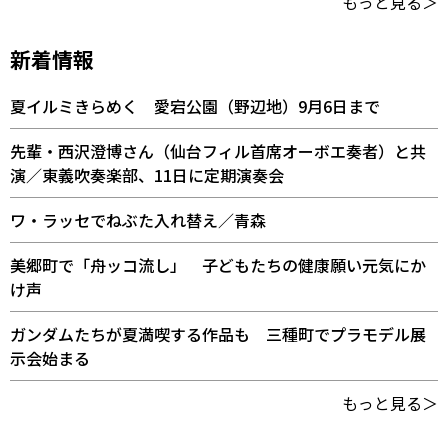
もっと見る＞
新着情報
夏イルミきらめく 愛宕公園（野辺地）9月6日まで
先輩・西沢澄博さん（仙台フィル首席オーボエ奏者）と共
演／東義吹奏楽部、11日に定期演奏会
ワ・ラッセでねぶた入れ替え／青森
美郷町で「舟ッコ流し」 子どもたちの健康願い元気にか
け声
ガンダムたちが夏満喫する作品も 三種町でプラモデル展
示会始まる
もっと見る＞