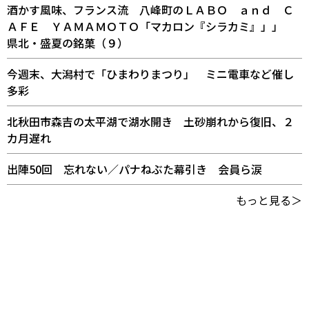
酒かす風味、フランス流 八峰町のＬＡＢＯ ａｎｄ Ｃ
ＡＦＥ ＹＡＭＡＭＯＴＯ「マカロン『シラカミ』」」
県北・盛夏の銘菓（９）
今週末、大潟村で「ひまわりまつり」 ミニ電車など催し
多彩
北秋田市森吉の太平湖で湖水開き 土砂崩れから復旧、２
カ月遅れ
出陣50回 忘れない／パナねぶた幕引き 会員ら涙
もっと見る＞