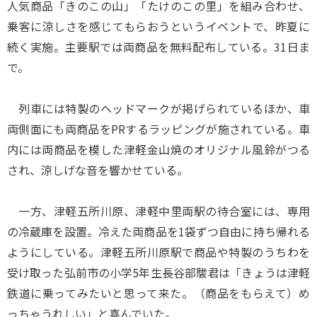
人気商品「きのこの山」「たけのこの里」を組み合わせ、
乗客に涼しさを感じてもらおうというイベントで、昨夏に
続く実施。主要駅では両商品を無料配布している。31日ま
で。
列車には特製のヘッドマークが掲げられているほか、車
両側面にも両商品をPRするラッピングが施されている。車
内には両商品を模した津軽金山焼のオリジナル風鈴がつる
され、涼しげな音を響かせている。
一方、津軽五所川原、津軽中里両駅の待合室には、専用
の冷蔵庫を設置。冷えた両商品を1袋ずつ自由に持ち帰れる
ようにしている。津軽五所川原駅で商品や特製のうちわを
受け取った弘前市の小学5年生長谷部駿君は「きょうは津軽
鉄道に乗ってみたいと思って来た。（商品をもらえて）め
っちゃうれしい」と喜んでいた。