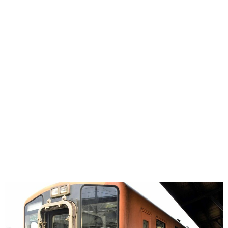
味わう一覧
麺類
ご当地グルメ
酒
スイーツ
癒す一覧
温泉
自然
宿泊
青森県
岩手県
秋田県