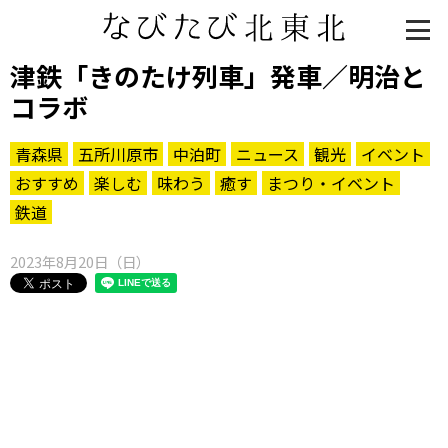
津鉄「きのたけ列車」発車／明治と
コラボ
青森県
五所川原市
中泊町
ニュース
観光
イベント
おすすめ
楽しむ
味わう
癒す
まつり・イベント
鉄道
2023年8月20日（日）
知る一覧
世界遺産
文化・歴史
パワースポット
ミステリー
観る一覧
桜
花
紅葉
楽しむ一覧
まつり・イベント
聖地
おみやげ・特産
道の駅・産直
鉄道
アウトドア・レジャー