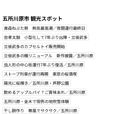
五所川原市 観光スポット
青森ねぶた祭 熱気最高潮／夜間運行最終日
忠孝太鼓 小型化して7年ぶり出陣・立佞武多
立佞武多のカプセルトイ販売開始
立佞武多の館リニューアル 新作披露／五所川原
虫人形の中心街運行7年ぶり復活／五所川原
ストーブ列車が運行再開 車窓の桜満喫
陽光に桜輝き／五所川原・芦野公園
飲めるアップルパイ？ご賞味あれ／五所川原
五所川原・金木で恒例の地吹雪体験
干し餅作り 寒風でサクサク／五所川原