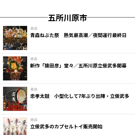
五所川原市
青森
青森ねぶた祭 熱気最高潮／夜間運行最終日
青森
新作「猿田彦」堂々／五所川原立佞武多開幕
青森
忠孝太鼓 小型化して7年ぶり出陣・立佞武多
青森
立佞武多のカプセルトイ販売開始