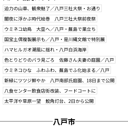
迫力の山車、観衆魅了／八戸三社大祭・お通り
闇夜に浮かぶ時代絵巻 八戸三社大祭前夜祭
ウミネコ幼鳥 大空へ／八戸・蕪島で巣立ち
国宝土偶複製展示も／八戸・是川縄文館で特別展
ハマヒルガオ潮風に揺れ・八戸白浜海岸
色とりどりのバラ見ごろ 佐藤さん夫妻の庭園／八戸
ウミネコひな ふわふわ、蕪島でふ化始まる／八戸
新緑にツツジ鮮やか 八戸南部氏庭園、18日まで公開
八食センター飲食店街改装、フードコートに
太平洋や草原一望 鮫角灯台、2日から公開
八戸市