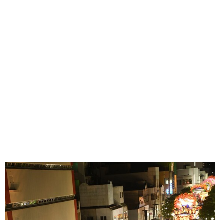
味わう一覧
麺類
ご当地グルメ
酒
スイーツ
癒す一覧
温泉
自然
宿泊
青森県
岩手県
秋田県