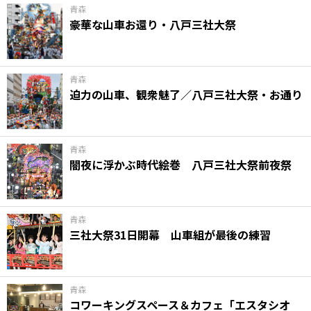
青森
豪華な山車お還り・八戸三社大祭
青森
迫力の山車、観衆魅了／八戸三社大祭・お通り
青森
闇夜に浮かぶ時代絵巻 八戸三社大祭前夜祭
青森
三社大祭31日開幕 山車組が最後の練習
青森
コワーキングスペース＆カフェ「エスタシオ