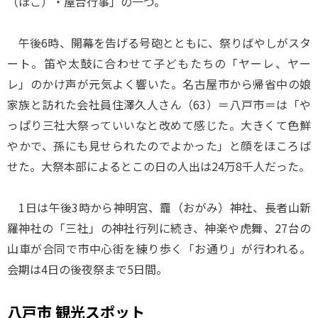
（ほこ）・屋台行事」の一つ。
午後6時、開幕を告げる号砲とともに、祭りばやしがスタ
ート。笛や太鼓に合わせて子どもたちの「ヤーレ、ヤー
レ」のかけ声が元気よく響いた。名古屋市から帰省中の娘
家族と訪れた会社員住澤久人さん（63）＝八戸市＝は「や
っぱり三社大祭っていいなと改めて感じた。大きくて色鮮
やかで、孫にも見せられたのでよかった」と顔をほころば
せた。大祭本部によるとこの日の人出は24万8千人だった。
1日は午後3時から神明宮、龗（おがみ）神社、長者山新
羅神社の「三社」の神社行列に続き、神楽や虎舞、27台の
山車が合同で市中心街を練り歩く「お通り」が行われる。
会期は4日の後夜祭まで5日間。
八戸市 観光スポット