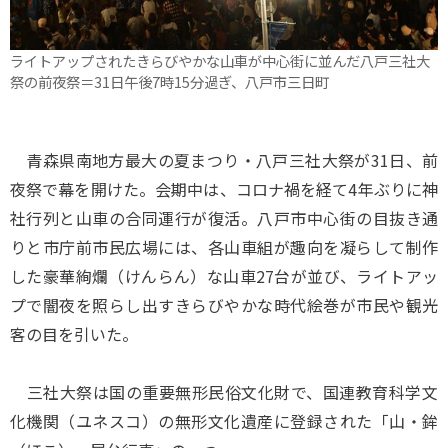
ライトアップされたきらびやかな山車が中心街に並んだ八戸三社大
祭の前夜祭＝31日午後7時15分過ぎ、八戸市三日町
青森県南地方最大の夏まつり・八戸三社大祭が31日、前
夜祭で幕を開けた。会期中は、コロナ禍を経て4年ぶりに神
社行列と山車の合同運行が復活。八戸市中心街の目抜き通
りと市庁前市民広場には、各山車組が趣向を凝らして制作
した豪華絢爛（けんらん）な山車27台が並び、ライトアッ
プで闇夜を照らし出すきらびやかな時代絵巻が市民や観光
客の目を引いた。
三社大祭は国の重要無形民俗文化財で、国連教育科学文
化機関（ユネスコ）の無形文化遺産に登録された「山・鉾