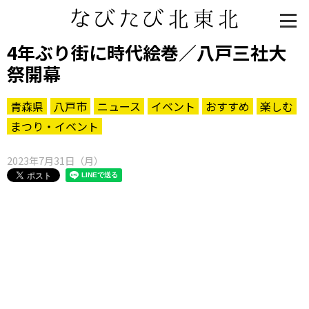
4年ぶり街に時代絵巻／八戸三社大
祭開幕
青森県
八戸市
ニュース
イベント
おすすめ
楽しむ
まつり・イベント
2023年7月31日（月）
知る一覧
世界遺産
文化・歴史
パワースポット
ミステリー
観る一覧
桜
花
紅葉
楽しむ一覧
まつり・イベント
聖地
おみやげ・特産
道の駅・産直
鉄道
アウトドア・レジャー