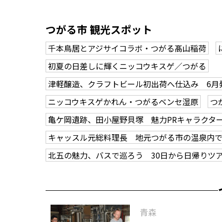
つがる市 観光スポット
千本鳥居とアジサイコラボ・つがる髙山稲荷
初夏の日差しに輝くニッコウキスゲ／つがる
津軽醸造、クラフトビール初出荷へ仕込み 6月
ニッコウキスゲかれん・つがるベンセ湿原
つ
亀ケ岡遺跡、田小屋野貝塚 魅力PRキャラクタ
キャッスル元総料理長 地元つがる市の温泉内
北五の魅力、バスで巡ろう 30日から日帰りツ
青森