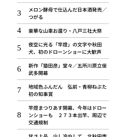
メロン酵母で仕込んだ日本酒発売／
つがる
豪華な山車お還り・八戸三社大祭
夜空に光る「竿燈」の文字や秋田
犬、初のドローンショーに大歓声
新作「猿田彦」堂々／五所川原立佞
武多開幕
地域色ふんだん 弘前・青柳ねぷた
初の知事賞
竿燈まつりあす開幕、今年はドロー
ンショーも ２７３本出竿、周辺で
交通規制
甘さ上品、少し冷やして 北秋田市