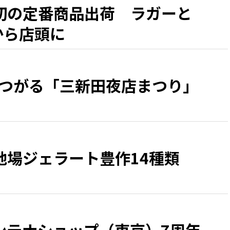
初の定番商品出荷 ラガーと
日から店頭に
につがる「三新田夜店まつり」
地場ジェラート豊作14種類