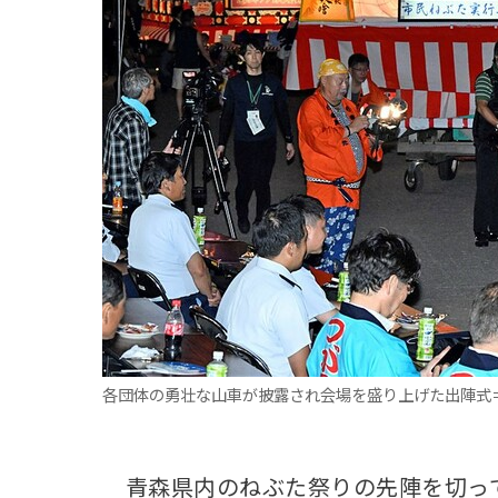
観る一覧
桜
花
紅葉
楽しむ一覧
まつり・イベント
聖地
おみやげ・特産
道の駅・産直
鉄道
アウトドア・レジャー
味わう一覧
麺類
ご当地グルメ
酒
スイーツ
癒す一覧
温泉
自然
宿泊
青森県
岩手県
秋田県
各団体の勇壮な山車が披露され会場を盛り上げた出陣式＝
青森県内のねぶた祭りの先陣を切って