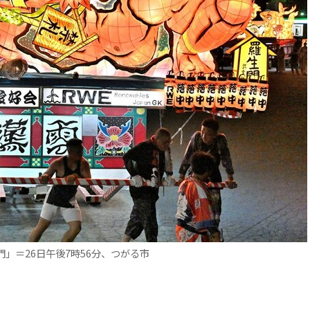
」＝26日午後7時56分、つがる市