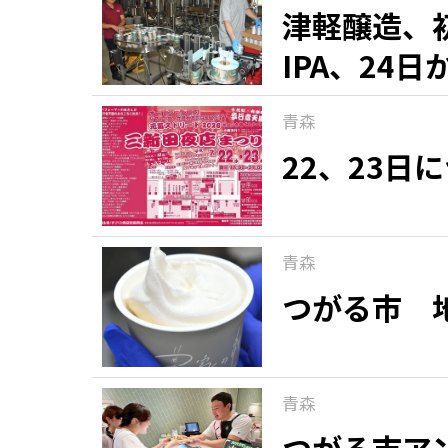
津軽醸造、
IPA、24
青森
22、23日
青森
つがる市 
青森