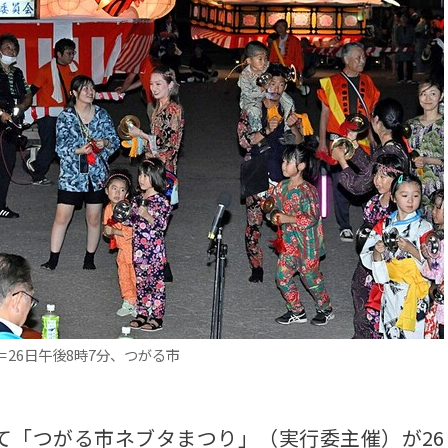
26日午後8時7分、つがる市
「つがる市ネブタまつり」（実行委主催）が26