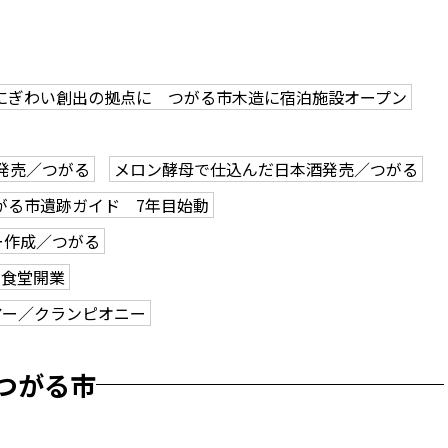
にぎわい創出の拠点に つがる市木造に宿泊施設オープン
発売／つがる
メロン酵母で仕込んだ日本酒発売／つがる
がる市遺跡ガイド 7年目始動
ー作成／つがる
で食堂開業
アー／クランピオニー
つがる市