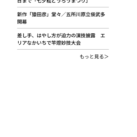
日まで「七夕絵どうろうまつり」
新作「猿田彦」堂々／五所川原立佞武多
開幕
差し手、はやし方が迫力の演技披露 エ
リアなかいちで竿燈妙技大会
もっと見る＞