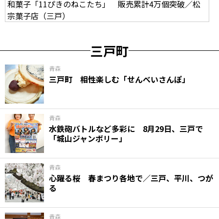
和菓子「11ぴきのねこたち」 販売累計4万個突破／松
宗菓子店（三戸）
三戸町
青森
三戸町 相性楽しむ「せんべいさんぽ」
青森
水鉄砲バトルなど多彩に 8月29日、三戸で
「城山ジャンボリー」
青森
心躍る桜 春まつり各地で／三戸、平川、つが
る
青森