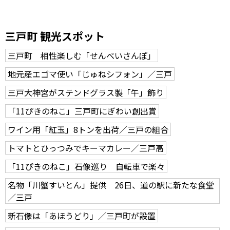
三戸町 観光スポット
三戸町 相性楽しむ「せんべいさんぽ」
地元産エゴマ使い「じゅねシフォン」／三戸
三戸大神宮がステンドグラス製「午」飾り
「11ぴきのねこ」三戸町にぎわい創出賞
ワイン用「紅玉」8トンを出荷／三戸の組合
トマトとひっつみでキーマカレー／三戸高
「11ぴきのねこ」石像巡り 自転車で楽々
名物「川蟹すいとん」提供 26日、道の駅に新たな食堂
／三戸
新石像は「あほうどり」／三戸町が設置