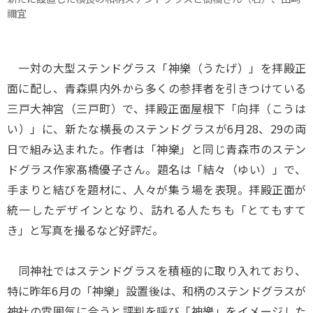
禰宜
一対の大型ステンドグラス「神樂（うたげ）」を拝殿正
面に配し、青森県内外から多くの参拝者を引きつけている
三戸大神宮（三戸町）で、拝殿正面屋根下「向拝（こうは
い）」に、新たな横長のステンドグラスが6月28、29の両
日で組み込まれた。作者は「神樂」と同じ青森市のステン
ドグラス作家髙橋優子さん。題名は「結々（ゆい）」で、
手まりと結びを題材に、人々が集う場を表現。拝殿正面が
統一したデザインとなり、訪れる人たちも「とてもすて
き」と写真を撮るなど好評だ。
同神社ではステンドグラスを積極的に取り入れており、
特に昨年6月の「神樂」設置後は、和柄のステンドグラスが
神社の雰囲気に合うと評判を呼び「神樂」をイメージした