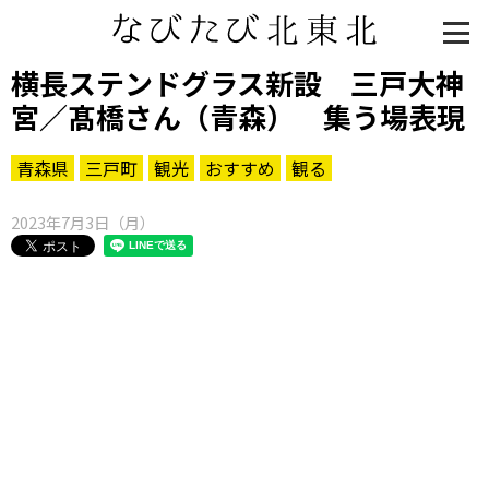
横長ステンドグラス新設 三戸大神
宮／髙橋さん（青森） 集う場表現
青森県
三戸町
観光
おすすめ
観る
2023年7月3日（月）
知る一覧
世界遺産
文化・歴史
パワースポット
ミステリー
観る一覧
桜
花
紅葉
楽しむ一覧
まつり・イベント
聖地
おみやげ・特産
道の駅・産直
鉄道
アウトドア・レジャー