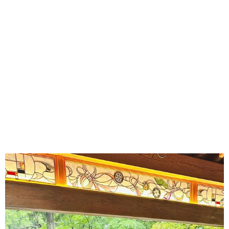
味わう一覧
麺類
ご当地グルメ
酒
スイーツ
癒す一覧
温泉
自然
宿泊
青森県
岩手県
秋田県