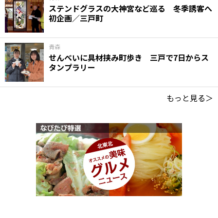
ステンドグラスの大神宮など巡る 冬季誘客へ
初企画／三戸町
青森
せんべいに具材挟み町歩き 三戸で7日からス
タンプラリー
もっと見る＞