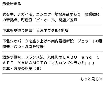
示会始まる
倉石牛、ナガイモ、ニンニク…地場産品ずらり 農業振興
の新拠点、町産直「バ・オール」開店／五戸
下北も夏祭り開幕 大湊ネブタ9台出陣
下北ジオパークを盛り上げへ案内看板新設 ジェラート6種
開発／むつ・斗南丘牧場
酒かす風味、フランス流 八峰町のＬＡＢＯ ａｎｄ Ｃ
ＡＦＥ ＹＡＭＡＭＯＴＯ「マカロン『シラカミ』」」
県北・盛夏の銘菓（９）
もっと見る＞