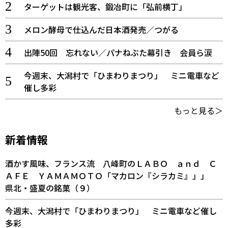
ターゲットは観光客、鍛冶町に「弘前横丁」
メロン酵母で仕込んだ日本酒発売／つがる
出陣50回 忘れない／パナねぶた幕引き 会員ら涙
今週末、大潟村で「ひまわりまつり」 ミニ電車など
催し多彩
もっと見る＞
新着情報
酒かす風味、フランス流 八峰町のＬＡＢＯ ａｎｄ Ｃ
ＡＦＥ ＹＡＭＡＭＯＴＯ「マカロン『シラカミ』」」
県北・盛夏の銘菓（９）
今週末、大潟村で「ひまわりまつり」 ミニ電車など催し
多彩