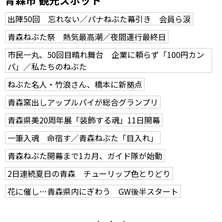
青森市 観光スポット
出陣50回 忘れない／パナねぶた幕引き 会員ら涙
青森ねぶた祭 熱気最高潮／夜間運行最終日
市民一丸、50回目晴れ舞台 企業に頼らず「100円カン
パ」／私たちのねぶた
ねぶた名人・竹浪さん、橋本に新拠点
青森窯出しアップルパイが総合グランプリ
青森県美20周年展「装飾する魂」11日開幕
一筆入魂 命宿す／青森ねぶた「目入れ」
青森ねぶた開幕まで1カ月、ガイド隊が始動
2日連続夏日の青森 チューリップ色とりどり
花に催し…青森県内にぎわう GW後半スタート