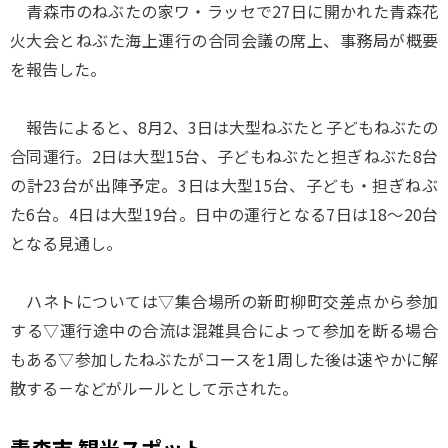
青森市のねぶたの家ワ・ラッセで27日に開かれた青森花
火大会とねぶた海上運行の合同会議の席上、事務局が概要
を報告した。
報告によると、8月2、3日は大型ねぶたと子どもねぶたの
合同運行。2日は大型15台、子どもねぶたと担ぎねぶた8台
の計23台が出陣予定。3日は大型15台、子ども・担ぎねぶ
た6台。4日は大型19台。日中の運行となる7日は18～20台
となる見通し。
ハネトについては▽集合場所の新町柳町交差点から参加
する▽運行途中の合流は混雑具合によって参加を断る場合
もある▽参加したねぶたがコースを1周した後は速やかに解
散する－などがルールとして示された。