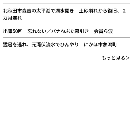
北秋田市森吉の太平湖で湖水開き 土砂崩れから復旧、２
カ月遅れ
出陣50回 忘れない／パナねぶた幕引き 会員ら涙
猛暑を逃れ、元滝伏流水でひんやり にかほ市象潟町
もっと見る＞