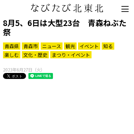
8月5、6日は大型23台 青森ねぶた
祭
青森県
青森市
ニュース
観光
イベント
知る
楽しむ
文化・歴史
まつり・イベント
2023年6月27日（火）
知る一覧
世界遺産
文化・歴史
パワースポット
ミステリー
観る一覧
桜
花
紅葉
楽しむ一覧
まつり・イベント
聖地
おみやげ・特産
道の駅・産直
鉄道
アウトドア・レジャー