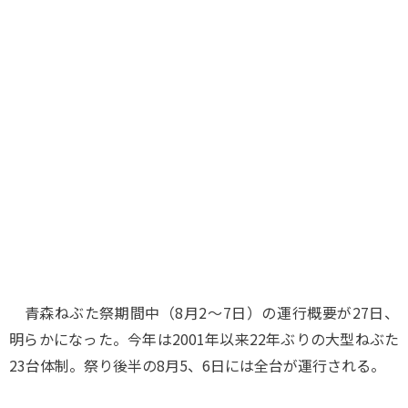
味わう一覧
麺類
ご当地グルメ
酒
スイーツ
癒す一覧
温泉
自然
宿泊
青森県
岩手県
秋田県
青森ねぶた祭期間中（8月2～7日）の運行概要が27日、
明らかになった。今年は2001年以来22年ぶりの大型ねぶた
23台体制。祭り後半の8月5、6日には全台が運行される。