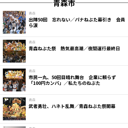
青森市
青森
出陣50回 忘れない／パナねぶた幕引き 会員
ら涙
青森
青森ねぶた祭 熱気最高潮／夜間運行最終日
青森
市民一丸、50回目晴れ舞台 企業に頼らず
「100円カンパ」／私たちのねぶた
青森
武者勇壮、ハネト乱舞／青森ねぶた祭開幕