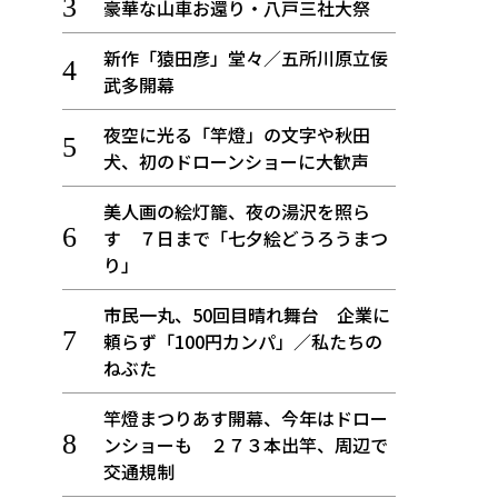
豪華な山車お還り・八戸三社大祭
新作「猿田彦」堂々／五所川原立佞
武多開幕
夜空に光る「竿燈」の文字や秋田
犬、初のドローンショーに大歓声
美人画の絵灯籠、夜の湯沢を照ら
す ７日まで「七夕絵どうろうまつ
り」
市民一丸、50回目晴れ舞台 企業に
頼らず「100円カンパ」／私たちの
ねぶた
竿燈まつりあす開幕、今年はドロー
ンショーも ２７３本出竿、周辺で
交通規制