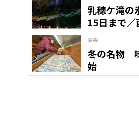
乳穂ケ滝の
15日まで／
青森
冬の名物 
始