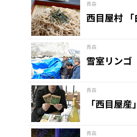
青森
西目屋村 
青森
雪室リンゴ
青森
「西目屋産
青森