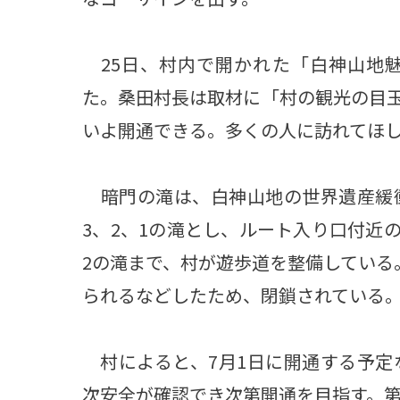
観る一覧
桜
花
紅葉
25日、村内で開かれた「白神山地
た。桑田村長は取材に「村の観光の目
楽しむ一覧
まつり・イベント
聖地
おみやげ・特産
道の駅・産直
鉄道
アウトドア・レジャー
いよ開通できる。多くの人に訪れてほ
味わう一覧
麺類
ご当地グルメ
酒
スイーツ
暗門の滝は、白神山地の世界遺産緩
3、2、1の滝とし、ルート入り口付近
癒す一覧
温泉
自然
宿泊
2の滝まで、村が遊歩道を整備している
青森県
岩手県
秋田県
られるなどしたため、閉鎖されている
村によると、7月1日に開通する予定
次安全が確認でき次第開通を目指す。第