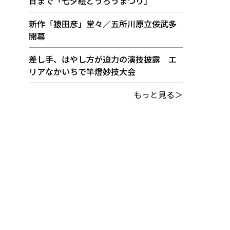
日まで「七夕絵どうろうまつり」
新作「猿田彦」堂々／五所川原立佞武多
開幕
差し手、はやし方が迫力の演技披露 エ
リアなかいちで竿燈妙技大会
もっと見る＞