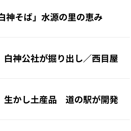
「白神そば」水源の里の恵み
 白神公社が掘り出し／西目屋
」生かし土産品 道の駅が開発