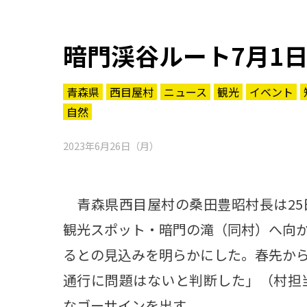
暗門渓谷ルート7月1
青森県
西目屋村
ニュース
観光
イベント
自然
2023年6月26日（月）
青森県西目屋村の桑田豊昭村長は25
観光スポット・暗門の滝（同村）へ向か
るとの見込みを明らかにした。春先か
通行に問題はないと判断した」（村担
知る一覧
世界遺産
文化・歴史
パワースポット
ミステリー
なゴーサインを出す。