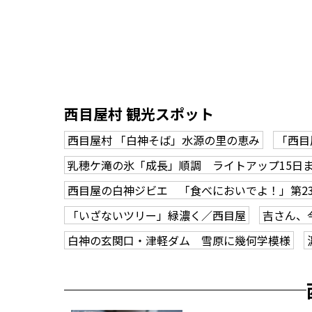
西目屋村 観光スポット
西目屋村 「白神そば」水源の里の恵み
「西目
乳穂ケ滝の氷「成長」順調 ライトアップ15日
西目屋の白神ジビエ 「食べにおいでよ！」第2
「いざないツリー」緑濃く／西目屋
吉さん、
白神の玄関口・津軽ダム 雪原に幾何学模様