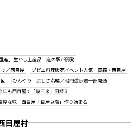
屋産」生かし土産品 道の駅が開発
まで／西目屋
ジビエ料理販売イベント人気 青森・西目屋
3回
ひんやり 涼しさ満喫／暗門遊歩道一部開通
今年も西目屋で「幾三米」田植え
濃厚な味 西目屋「目屋豆腐」作り始まる
西目屋村