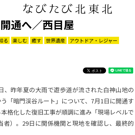
日開通へ／西目屋
知る
楽しむ
癒す
世界遺産
アウトドア・レジャー
日、昨年夏の大雨で遊歩道が流された白神山地の
う「暗門渓谷ルート」について、7月1日に開通す
ら本格化した復旧工事が順調に進み「現場レベルで
当者）。29日に関係機関と現地を確認し、最終的