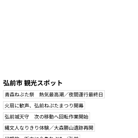
弘前市 観光スポット
青森ねぶた祭 熱気最高潮／夜間運行最終日
火扇に歓声、弘前ねぷたまつり開幕
弘前城天守 次の移動へ回転作業開始
縄文人なりきり体験／大森勝山遺跡再開