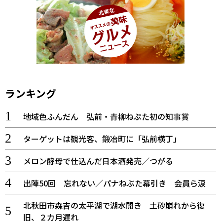
ランキング
地域色ふんだん 弘前・青柳ねぷた初の知事賞
ターゲットは観光客、鍛冶町に「弘前横丁」
メロン酵母で仕込んだ日本酒発売／つがる
出陣50回 忘れない／パナねぶた幕引き 会員ら涙
北秋田市森吉の太平湖で湖水開き 土砂崩れから復
旧、２カ月遅れ