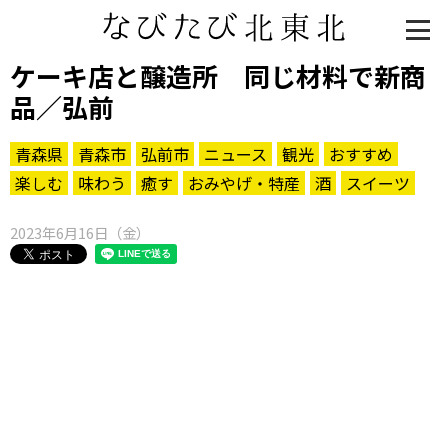
ケーキ店と醸造所 同じ材料で新商
品／弘前
青森県
青森市
弘前市
ニュース
観光
おすすめ
楽しむ
味わう
癒す
おみやげ・特産
酒
スイーツ
2023年6月16日（金）
知る一覧
世界遺産
文化・歴史
パワースポット
ミステリー
観る一覧
桜
花
紅葉
楽しむ一覧
まつり・イベント
聖地
おみやげ・特産
道の駅・産直
鉄道
アウトドア・レジャー