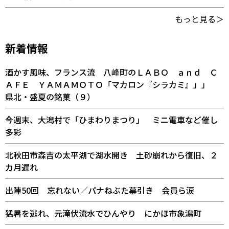
もっと見る＞
新着情報
酒かす風味、フランス流 八峰町のＬＡＢＯ ａｎｄ Ｃ
ＡＦＥ ＹＡＭＡＭＯＴＯ「マカロン『シラカミ』」」
県北・盛夏の銘菓（９）
今週末、大潟村で「ひまわりまつり」 ミニ電車など催し
多彩
北秋田市森吉の太平湖で湖水開き 土砂崩れから復旧、２
カ月遅れ
出陣50回 忘れない／パナねぶた幕引き 会員ら涙
猛暑を逃れ、元滝伏流水でひんやり にかほ市象潟町