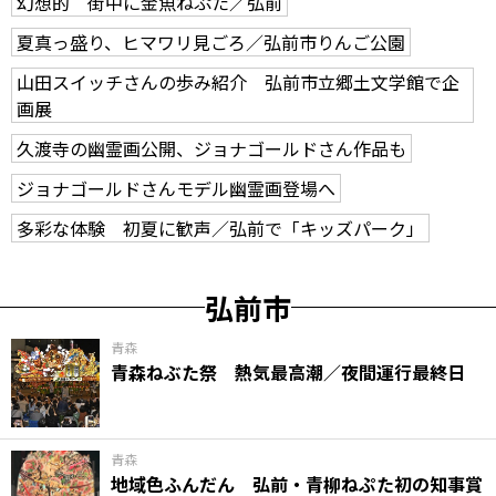
幻想的 街中に金魚ねぷた／弘前
夏真っ盛り、ヒマワリ見ごろ／弘前市りんご公園
山田スイッチさんの歩み紹介 弘前市立郷土文学館で企
画展
久渡寺の幽霊画公開、ジョナゴールドさん作品も
ジョナゴールドさんモデル幽霊画登場へ
多彩な体験 初夏に歓声／弘前で「キッズパーク」
弘前市
青森
青森ねぶた祭 熱気最高潮／夜間運行最終日
青森
地域色ふんだん 弘前・青柳ねぷた初の知事賞