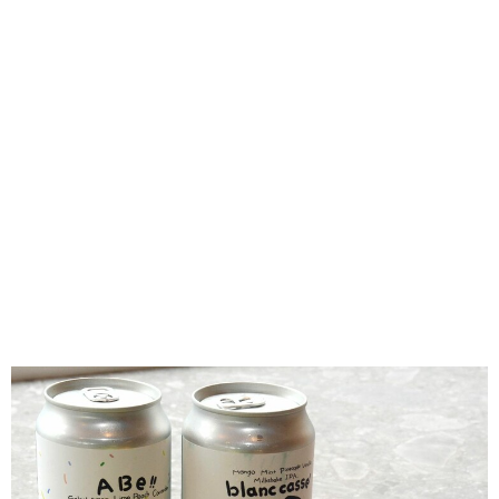
味わう一覧
麺類
ご当地グルメ
酒
スイーツ
癒す一覧
温泉
自然
宿泊
青森県
岩手県
秋田県