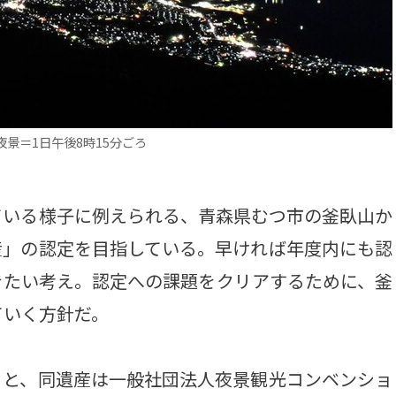
景＝1日午後8時15分ごろ
いる様子に例えられる、青森県むつ市の釜臥山か
産」の認定を目指している。早ければ年度内にも認
きたい考え。認定への課題をクリアするために、釜
ていく方針だ。
と、同遺産は一般社団法人夜景観光コンベンショ