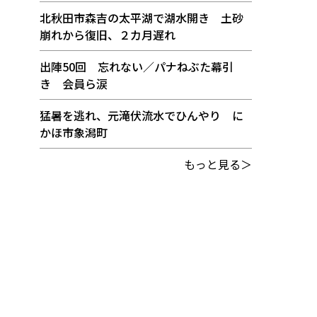
北秋田市森吉の太平湖で湖水開き 土砂
崩れから復旧、２カ月遅れ
出陣50回 忘れない／パナねぶた幕引
き 会員ら涙
猛暑を逃れ、元滝伏流水でひんやり に
かほ市象潟町
もっと見る＞