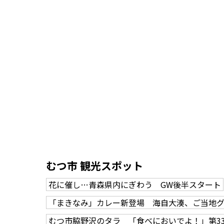
むつ市 観光スポット
花に催し…青森県内にぎわう GW後半スタート
「まきなみ」カレー新登場 海自大湊、ご当地
むつ市脇野沢のタラ 「食べにおいでよ！」第3