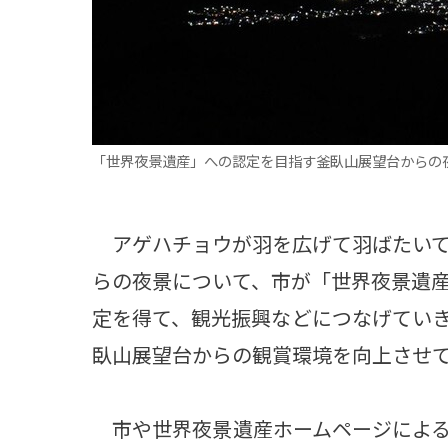
観る一覧
桜
花
紅葉
楽しむ一覧
まつり・イベント
聖地
おみやげ・特産
道の駅・産直
鉄道
アウトドア・レジャー
「世界夜景遺産」への認定を目指す釜臥山展望台からの夜
味わう一覧
麺類
ご当地グルメ
酒
スイーツ
アゲハチョウが羽を広げて羽ばたいて
癒す一覧
温泉
自然
宿泊
らの夜景について、市が「世界夜景遺
定を得て、観光振興などにつなげてい
青森県
岩手県
秋田県
臥山展望台からの観賞環境を向上させ
市や世界夜景遺産ホームページによる