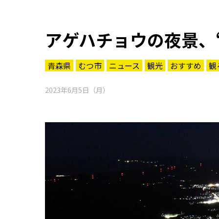
アゲハチョウの夜景、
青森県
むつ市
ニュース
観光
おすすめ
観
2023年6月5日（月）
知る一覧
世界遺産
文化・歴史
パワースポット
ミステリー