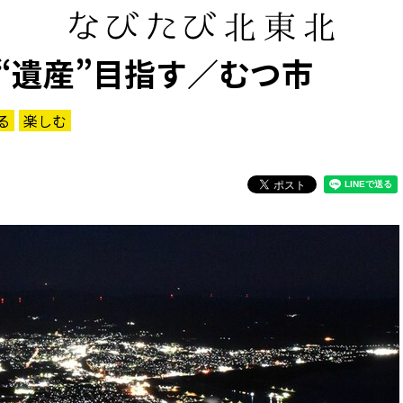
“遺産”目指す／むつ市
る
楽しむ