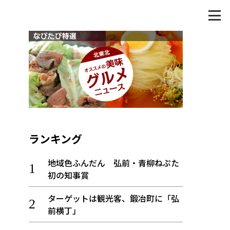
ランキング
地域色ふんだん 弘前・青柳ねぷた
初の知事賞
ターゲットは観光客、鍛冶町に「弘
前横丁」