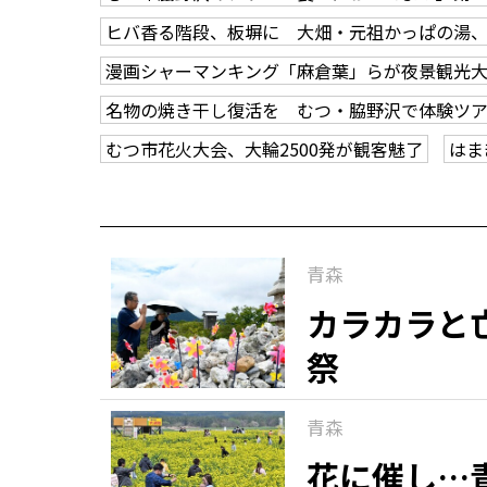
ヒバ香る階段、板塀に 大畑・元祖かっぱの湯
漫画シャーマンキング「麻倉葉」らが夜景観光
名物の焼き干し復活を むつ・脇野沢で体験ツ
むつ市花火大会、大輪2500発が観客魅了
はま
青森
カラカラと
祭
青森
花に催し…