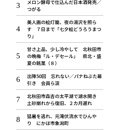
メロン酵母で仕込んだ日本酒発売／
つがる
美人画の絵灯籠、夜の湯沢を照ら
す ７日まで「七夕絵どうろうまつ
り」
甘さ上品、少し冷やして 北秋田市
の晩梅「ル・デセール」 県北・盛
夏の銘菓（８）
出陣50回 忘れない／パナねぶた幕
引き 会員ら涙
北秋田市森吉の太平湖で湖水開き
土砂崩れから復旧、２カ月遅れ
猛暑を逃れ、元滝伏流水でひんや
り にかほ市象潟町