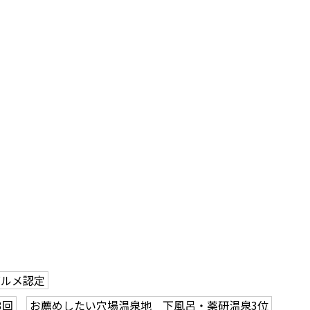
グルメ認定
3回
お薦めしたい穴場温泉地 下風呂・薬研温泉3位