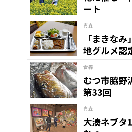
ート
青森
「まきなみ
地グルメ認
青森
むつ市脇野
第33回
青森
大湊ネブタ1