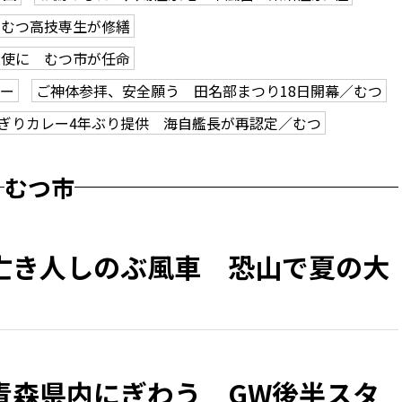
、むつ高技専生が修繕
大使に むつ市が任命
アー
ご神体参拝、安全願う 田名部まつり18日開幕／むつ
ぎりカレー4年ぶり提供 海自艦長が再認定／むつ
むつ市
亡き人しのぶ風車 恐山で夏の大
青森県内にぎわう GW後半スタ